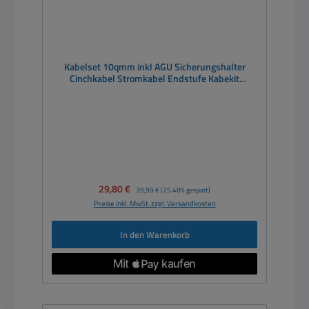
Kabelset 10qmm inkl AGU Sicherungshalter
Cinchkabel Stromkabel Endstufe Kabekit
Batteriekabel
Verkaufspreis:
29,80 €
Regulärer Preis:
39,99 €
(25.48% gespart)
Preise inkl. MwSt. zzgl. Versandkosten
In den Warenkorb