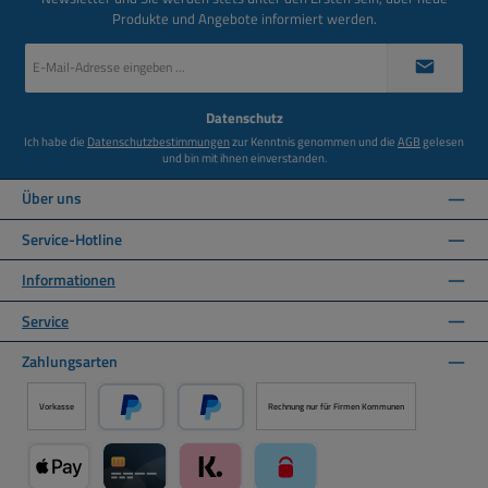
Produkte und Angebote informiert werden.
E-
Mail-
Adresse
*
Datenschutz
Ich habe die
Datenschutzbestimmungen
zur Kenntnis genommen und die
AGB
gelesen
und bin mit ihnen einverstanden.
Über uns
Service-Hotline
Informationen
Service
Zahlungsarten
Vorkasse
Rechnung nur für Firmen Kommunen
PayPal
Später Bezahlen über PayPal