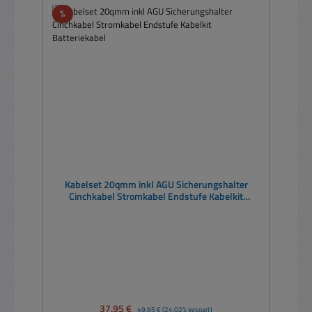
Rabatt
%
Kabelset 20qmm inkl AGU Sicherungshalter
Cinchkabel Stromkabel Endstufe Kabelkit
Batteriekabel
Verkaufspreis:
37,95 €
Regulärer Preis:
49,95 €
(24.02% gespart)