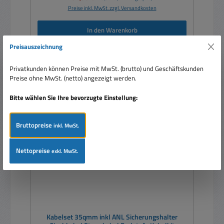
Preise inkl. MwSt. zzgl. Versandkosten
In den Warenkorb
Preisauszeichnung
Privatkunden können Preise mit MwSt. (brutto) und Geschäftskunden
Preise ohne MwSt. (netto) angezeigt werden.
Rabatt
%
Bitte wählen Sie Ihre bevorzugte Einstellung:
Tipp
Bruttopreise
inkl. MwSt.
Nettopreise
exkl. MwSt.
Kabelset 35qmm inkl ANL Sicherungshalter