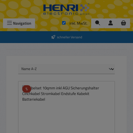
Zum Hauptinhalt springen
Navigation
inkl. MwSt.
schneller Versand
Rabatt
%