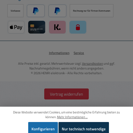
Vorkasse
Rechnung nur für Firmen Kommunen
PayPal
Später Bezahlen über PayPal
Apple Pay über Mollie Zahlungssystem
Kreditkarte über Mollie Zahlungssystem
Klarna über Mollie Zahlungssystem
paysafecard über Mollie Zahlun
Informationen
Service
Alle Preise inkl. gesetzl. Mehrwertsteuer zzgl.
Versandkosten
und ggf.
Nachnahmegebühren, wenn nicht anders angegeben.
© 2026 HENRI elektronik - Alle Rechte vorbehalten.
Vertrag widerrufen
Diese Website verwendet Cookies, um eine bestmögliche Erfahrung bieten zu
können.
Mehr Informationen ...
Konfigurieren
Nur technisch notwendige