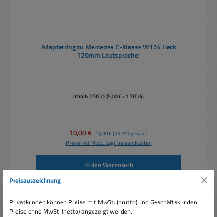
Adapterring zu Mercedes E-Klasse W124 Heck
120mm Lautsprecher
Inhalt:
2 Stück
(5,00 € / 1 Stück)
Verkaufspreis:
10,00 €
Regulärer Preis:
14,99 €
(33.29% gespart)
Preise inkl. MwSt. zzgl. Versandkosten
In den Warenkorb
Preisauszeichnung
Privatkunden können Preise mit MwSt. (brutto) und Geschäftskunden
Preise ohne MwSt. (netto) angezeigt werden.