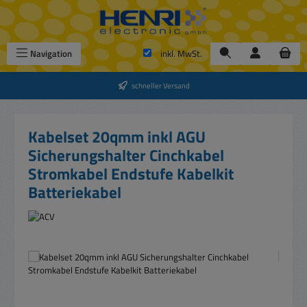
Zum Hauptinhalt springen
Navigation
inkl. MwSt.
schneller Versand
Kabelset 20qmm inkl AGU
Sicherungshalter Cinchkabel
Stromkabel Endstufe Kabelkit
Batteriekabel
Bildergalerie überspringen