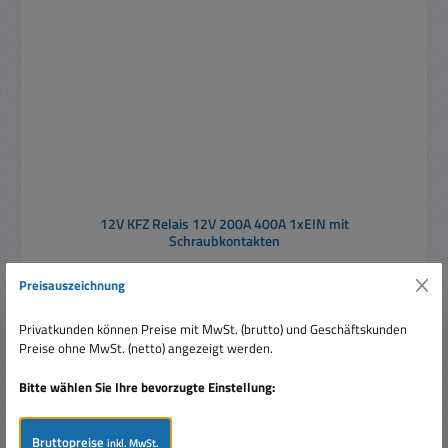
12V KFZ Relais 12V 200A 400A 1xEIN mit
Schraubkontakten
Preisauszeichnung
Privatkunden können Preise mit MwSt. (brutto) und Geschäftskunden
Preise ohne MwSt. (netto) angezeigt werden.
Bitte wählen Sie Ihre bevorzugte Einstellung:
Verkaufspreis:
74,95 €
Regulärer Preis:
99,00 €
(24.29% gespart)
Preise inkl. MwSt. zzgl. Versandkosten
Bruttopreise
inkl. MwSt.