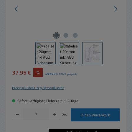
Verkaufspreis:
37,95 €
%
Regulärer Preis:
49,95 €
(24.02% gespart)
Preise inkl. MwSt. zzgl. Versandkosten
Sofort verfügbar, Lieferzeit: 1-3 Tage
Produkt Anzahl: Gib den gewünschten Wert ein oder benutze die Schaltflächen um die 
Set
In den Warenkorb