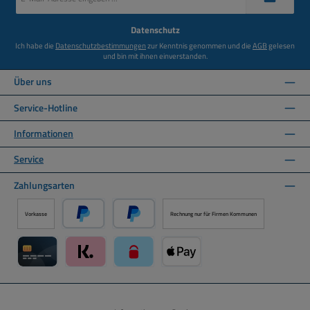
Adresse
*
Datenschutz
Ich habe die
Datenschutzbestimmungen
zur Kenntnis genommen und die
AGB
gelesen
und bin mit ihnen einverstanden.
Über uns
Service-Hotline
Informationen
Service
Zahlungsarten
Vorkasse
Rechnung nur für Firmen Kommunen
PayPal
Später Bezahlen über PayPal
Kreditkarte über Mollie Zahlungssystem
Klarna über Mollie Zahlungssystem
paysafecard über Mollie Zahlungssystem
Apple Pay über Mollie Zahlungs