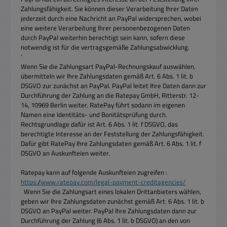
Zahlungsfähigkeit. Sie können dieser Verarbeitung Ihrer Daten
jederzeit durch eine Nachricht an PayPal widersprechen, wobei
eine weitere Verarbeitung Ihrer personenbezogenen Daten
durch PayPal weiterhin berechtigt sein kann, sofern diese
notwendig ist für die vertragsgemäße Zahlungsabwicklung.
'
Wenn Sie die Zahlungsart PayPal-Rechnungskauf auswählen,
übermitteln wir Ihre Zahlungsdaten gemäß Art. 6 Abs. 1 lit. b
DSGVO zur zunächst an PayPal. PayPal leitet Ihre Daten dann zur
Durchführung der Zahlung an die Ratepay GmbH, Ritterstr. 12-
14, 10969 Berlin weiter. RatePay führt sodann im eigenen
Namen eine Identitäts- und Bonitätsprüfung durch.
Rechtsgrundlage dafür ist Art. 6 Abs. 1 lit. f DSGVO, das
berechtigte Interesse an der Feststellung der Zahlungsfähigkeit.
Dafür gibt RatePay Ihre Zahlungsdaten gemäß Art. 6 Abs. 1 lit. f
DSGVO an Auskunfteien weiter.
Ratepay kann auf folgende Auskunfteien zugreifen :
https://www.ratepay.com/legal-payment-creditagencies/
Wenn Sie die Zahlungsart eines lokalen Drittanbieters wählen,
geben wir Ihre Zahlungsdaten zunächst gemäß Art. 6 Abs. 1 lit. b
DSGVO an PayPal weiter. PayPal Ihre Zahlungsdaten dann zur
Durchführung der Zahlung (6 Abs. 1 lit. b DSGVO) an den von