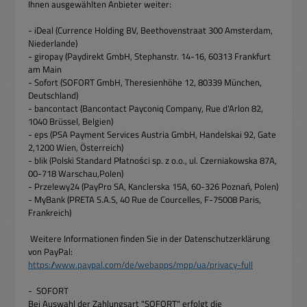
Ihnen ausgewählten Anbieter weiter:
- iDeal (Currence Holding BV, Beethovenstraat 300 Amsterdam,
Niederlande)
- giropay (Paydirekt GmbH, Stephanstr. 14-16, 60313 Frankfurt
am Main
- Sofort (SOFORT GmbH, Theresienhöhe 12, 80339 München,
Deutschland)
- bancontact (Bancontact Payconiq Company, Rue d'Arlon 82,
1040 Brüssel, Belgien)
- eps (PSA Payment Services Austria GmbH, Handelskai 92, Gate
2,1200 Wien, Österreich)
- blik (Polski Standard Płatności sp. z o.o., ul. Czerniakowska 87A,
00-718 Warschau,Polen)
- Przelewy24 (PayPro SA, Kanclerska 15A, 60-326 Poznań, Polen)
- MyBank (PRETA S.A.S, 40 Rue de Courcelles, F-75008 Paris,
Frankreich)
Weitere Informationen finden Sie in der Datenschutzerklärung
von PayPal:
https://www.paypal.com/de/webapps/mpp/ua/privacy-full
- SOFORT
Bei Auswahl der Zahlungsart "SOFORT" erfolgt die