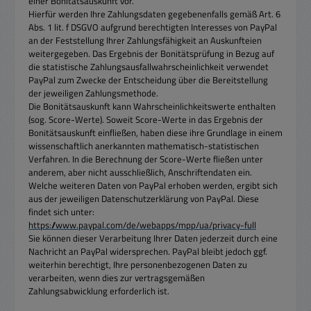
einer Bonitätsauskunft vor.
Hierfür werden Ihre Zahlungsdaten gegebenenfalls gemäß Art. 6
Abs. 1 lit. f DSGVO aufgrund berechtigten Interesses von PayPal
an der Feststellung Ihrer Zahlungsfähigkeit an Auskunfteien
weitergegeben. Das Ergebnis der Bonitätsprüfung in Bezug auf
die statistische Zahlungsausfallwahrscheinlichkeit verwendet
PayPal zum Zwecke der Entscheidung über die Bereitstellung
der jeweiligen Zahlungsmethode.
Die Bonitätsauskunft kann Wahrscheinlichkeitswerte enthalten
(sog. Score-Werte). Soweit Score-Werte in das Ergebnis der
Bonitätsauskunft einfließen, haben diese ihre Grundlage in einem
wissenschaftlich anerkannten mathematisch-statistischen
Verfahren. In die Berechnung der Score-Werte fließen unter
anderem, aber nicht ausschließlich, Anschriftendaten ein.
Welche weiteren Daten von PayPal erhoben werden, ergibt sich
aus der jeweiligen Datenschutzerklärung von PayPal. Diese
findet sich unter:
https://www.paypal.com/de/webapps/mpp/ua/privacy-full
Sie können dieser Verarbeitung Ihrer Daten jederzeit durch eine
Nachricht an PayPal widersprechen. PayPal bleibt jedoch ggf.
weiterhin berechtigt, Ihre personenbezogenen Daten zu
verarbeiten, wenn dies zur vertragsgemäßen
Zahlungsabwicklung erforderlich ist.