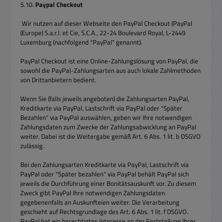
5.10.
Paypal Checkout
Wir nutzen auf dieser Webseite den PayPal Checkout (PayPal
(Europe) S.a.r.l. et Cie, S.C.A., 22-24 Boulevard Royal, L-2449
Luxemburg (nachfolgend "PayPal" genannt).
PayPal Checkout ist eine Online-Zahlungslösung von PayPal, die
sowohl die PayPal-Zahlungsarten aus auch lokale Zahlmethoden
von Drittanbietern bedient.
Wenn Sie (falls jeweils angeboten) die Zahlungsarten PayPal,
Kreditkarte via PayPal, Lastschrift via PayPal oder "Später
Bezahlen" via PayPal auswählen, geben wir Ihre notwendigen
Zahlungsdaten zum Zwecke der Zahlungsabwicklung an PayPal
weiter. Dabei ist die Weitergabe gemäß Art. 6 Abs. 1 lit. b DSGVO
zulässig.
Bei den Zahlungsarten Kreditkarte via PayPal, Lastschrift via
PayPal oder "Später bezahlen" via PayPal behält PayPal sich
jeweils die Durchführung einer Bonitätsauskunft vor. Zu diesem
Zweck gibt PayPal Ihre notwendigen Zahlungsdaten
gegebenenfalls an Auskunfteien weiter. Die Verarbeitung
geschieht auf Rechtsgrundlage des Art. 6 Abs. 1 lit. f DSGVO.
PayPal hat ein berechtigtes Interesse an der Feststellung Ihrer