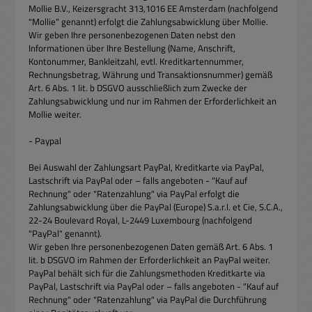
Mollie B.V., Keizersgracht 313,1016 EE Amsterdam (nachfolgend
"Mollie" genannt) erfolgt die Zahlungsabwicklung über Mollie.
Wir geben Ihre personenbezogenen Daten nebst den
Informationen über Ihre Bestellung (Name, Anschrift,
Kontonummer, Bankleitzahl, evtl. Kreditkartennummer,
Rechnungsbetrag, Währung und Transaktionsnummer) gemäß
Art. 6 Abs. 1 lit. b DSGVO ausschließlich zum Zwecke der
Zahlungsabwicklung und nur im Rahmen der Erforderlichkeit an
Mollie weiter.
- Paypal
Bei Auswahl der Zahlungsart PayPal, Kreditkarte via PayPal,
Lastschrift via PayPal oder – falls angeboten - "Kauf auf
Rechnung" oder "Ratenzahlung" via PayPal erfolgt die
Zahlungsabwicklung über die PayPal (Europe) S.a.r.l. et Cie, S.C.A.,
22-24 Boulevard Royal, L-2449 Luxembourg (nachfolgend
"PayPal" genannt).
Wir geben Ihre personenbezogenen Daten gemäß Art. 6 Abs. 1
lit. b DSGVO im Rahmen der Erforderlichkeit an PayPal weiter.
PayPal behält sich für die Zahlungsmethoden Kreditkarte via
PayPal, Lastschrift via PayPal oder – falls angeboten - "Kauf auf
Rechnung" oder "Ratenzahlung" via PayPal die Durchführung