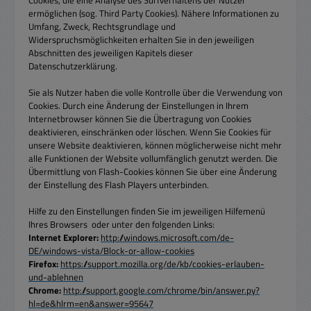
ermöglichen (sog. Third Party Cookies). Nähere Informationen zu
Umfang, Zweck, Rechtsgrundlage und
Widerspruchsmöglichkeiten erhalten Sie in den jeweiligen
Abschnitten des jeweiligen Kapitels dieser
Datenschutzerklärung.
Sie als Nutzer haben die volle Kontrolle über die Verwendung von
Cookies. Durch eine Änderung der Einstellungen in Ihrem
Internetbrowser können Sie die Übertragung von Cookies
deaktivieren, einschränken oder löschen. Wenn Sie Cookies für
unsere Website deaktivieren, können möglicherweise nicht mehr
alle Funktionen der Website vollumfänglich genutzt werden. Die
Übermittlung von Flash-Cookies können Sie über eine Änderung
der Einstellung des Flash Players unterbinden.
Hilfe zu den Einstellungen finden Sie im jeweiligen Hilfemenü
Ihres Browsers oder unter den folgenden Links:
Internet Explorer:
http://windows.microsoft.com/de-
DE/windows-vista/Block-or-allow-cookies
Firefox:
https://support.mozilla.org/de/kb/cookies-erlauben-
und-ablehnen
Chrome:
http://support.google.com/chrome/bin/answer.py?
hl=de&hlrm=en&answer=95647