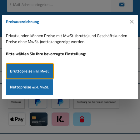
E-
Mail-
Adresse
*
Datenschutz
Preisauszeichnung
Ich habe die
Datenschutzbestimmungen
zur Kenntnis genommen und die
AGB
gelesen
und bin mit ihnen einverstanden.
Privatkunden können Preise mit MwSt. (brutto) und Geschäftskunden
Preise ohne MwSt. (netto) angezeigt werden.
Über uns
Bitte wählen Sie Ihre bevorzugte Einstellung:
Service-Hotline
Informationen
Bruttopreise
inkl. MwSt.
Service
Nettopreise
exkl. MwSt.
Zahlungsarten
Vorkasse
Rechnung nur für Firmen Kommunen
PayPal
Später Bezahlen über PayPal
Apple Pay über Mollie Zahlungssystem
Kreditkarte über Mollie Zahlungssystem
Klarna über Mollie Zahlungssystem
paysafecard über Mollie Zahlun