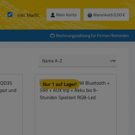
inkl. MwSt.
Mein Konto
Warenkorb
0,00 €
Rechnungszahlung für Firmen/Behörden
Nur 1 auf Lager!