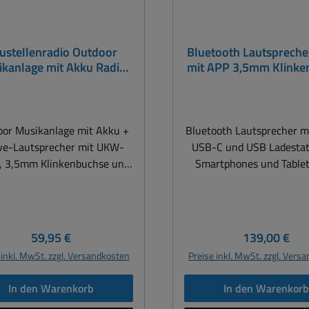
ustellenradio Outdoor
Bluetooth Lautsprech
kanlage mit Akku Radio
mit APP 3,5mm Klinke
tooth USB-C mit 100Watt
und USB-C USB-A Lade
Musikleistung
or Musikanlage mit Akku +
Bluetooth Lautsprecher m
ve-Lautsprecher mit UKW-
USB-C und USB Ladestat
, 3,5mm Klinkenbuchse und
Smartphones und Table
 mit USB-C Ladebuchse +
EDIFIER QD35-BK ist
Watt Musikleistung + Da
kompaktes Bluetoot
etterfest IP54 auch als
Lautsprechersystem mi
stellenradio Party optimal
Lichteffekten, Bluetooth 
Regulärer Preis:
Regulärer Pr
59,95 €
139,00 €
wendbar ! + Lange Akku-
zwei ultraschnellen 
 inkl. MwSt. zzgl. Versandkosten
Preise inkl. MwSt. zzgl. Vers
zeit: bis zu 5 Stunden oder
Ladeanschlüssen. D
unden bei 50% Lautstärke +
Lautsprechersystem sor
In den Warenkorb
In den Warenkor
schützt gegen allseitiges
seinen 40W RMS