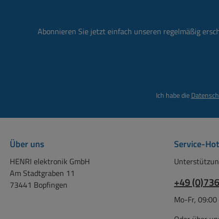
Sprit
Wett
Abonnieren Sie jetzt einfach unseren regelmäßig ersc
L
we
M
ak
Bl
draht
Ansch
Ster
Smar
Ansc
Ich habe die
Datensch
PC ab
200
im 
Sprit
Vor
Ba
Über uns
Service-Hot
Emp
Ausga
HENRI elektronik GmbH
Unterstützun
Watt
Ta
Am Stadtgraben 11
anbei
+49 (0)73
73441 Bopfingen
A auf
DSP K
12V t
Mo-Fr, 09:00
inte
über 
Vo