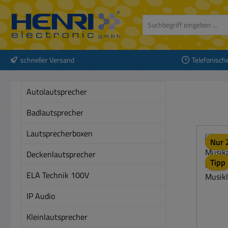
 Hauptinhalt springen
Zur Suche springen
Zur Hauptnavigation springen
schneller Versand
Telefonisch
Autolautsprecher
Badlautsprecher
Lautsprecherboxen
Nur 2
Deckenlautsprecher
Tipp
ELA Technik 100V
IP Audio
Kleinlautsprecher