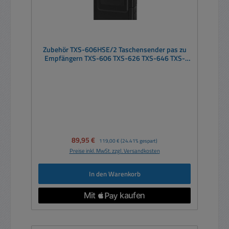
Zubehör TXS-606HSE/2 Taschensender pas zu
Empfängern TXS-606 TXS-626 TXS-646 TXS-
686
Verkaufspreis:
89,95 €
Regulärer Preis:
119,00 €
(24.41% gespart)
Preise inkl. MwSt. zzgl. Versandkosten
In den Warenkorb