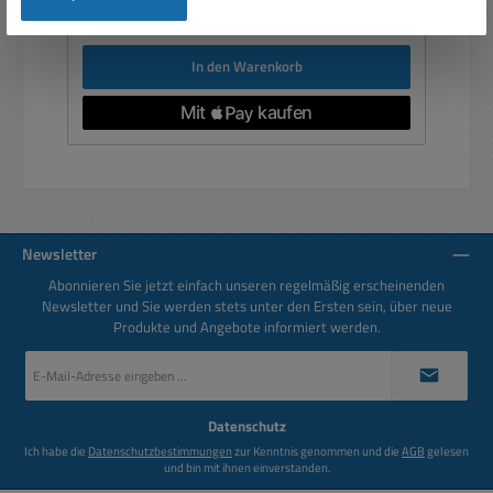
Preise inkl. MwSt. zzgl. Versandkosten
In den Warenkorb
Newsletter
Abonnieren Sie jetzt einfach unseren regelmäßig erscheinenden
Newsletter und Sie werden stets unter den Ersten sein, über neue
Produkte und Angebote informiert werden.
E-
Mail-
Adresse
*
Datenschutz
Ich habe die
Datenschutzbestimmungen
zur Kenntnis genommen und die
AGB
gelesen
und bin mit ihnen einverstanden.