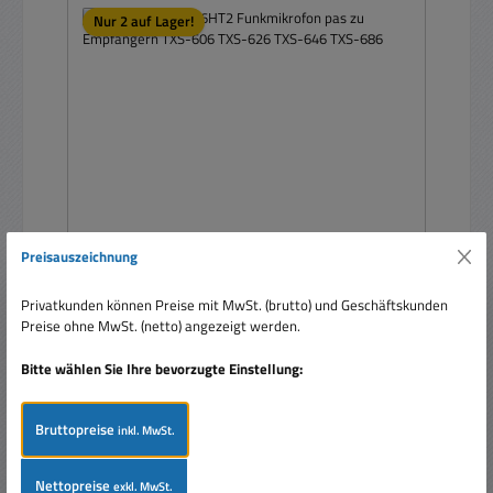
Nur 2 auf Lager!
Preisauszeichnung
Zubehör TXS-606HT2 Funkmikrofon pas zu
Privatkunden können Preise mit MwSt. (brutto) und Geschäftskunden
Empfängern TXS-606 TXS-626 TXS-646 TXS-
Preise ohne MwSt. (netto) angezeigt werden.
686
Bitte wählen Sie Ihre bevorzugte Einstellung:
Bruttopreise
inkl. MwSt.
Regulärer Preis:
Nettopreise
129,00 €
exkl. MwSt.