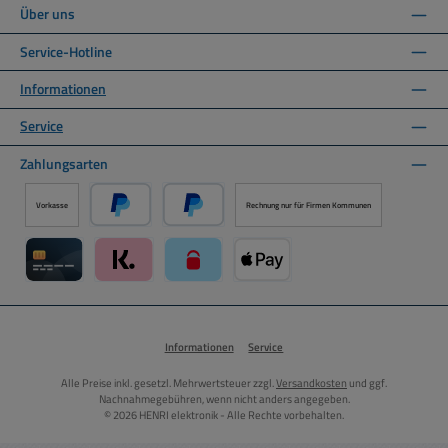
Über uns
Service-Hotline
Informationen
Service
Zahlungsarten
Vorkasse
Rechnung nur für Firmen Kommunen
PayPal
Später Bezahlen über PayPal
Kreditkarte über Mollie Zahlungssystem
Klarna über Mollie Zahlungssystem
paysafecard über Mollie Zahlungssystem
Apple Pay über Mollie Zahlungs
Informationen
Service
Alle Preise inkl. gesetzl. Mehrwertsteuer zzgl.
Versandkosten
und ggf.
Nachnahmegebühren, wenn nicht anders angegeben.
© 2026 HENRI elektronik - Alle Rechte vorbehalten.