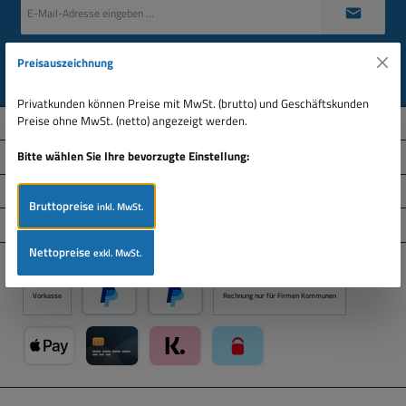
E-
Mail-
Adresse
*
Datenschutz
Preisauszeichnung
Ich habe die
Datenschutzbestimmungen
zur Kenntnis genommen und die
AGB
gelesen
und bin mit ihnen einverstanden.
Privatkunden können Preise mit MwSt. (brutto) und Geschäftskunden
Preise ohne MwSt. (netto) angezeigt werden.
Über uns
Bitte wählen Sie Ihre bevorzugte Einstellung:
Service-Hotline
Informationen
Bruttopreise
inkl. MwSt.
Service
Nettopreise
exkl. MwSt.
Zahlungsarten
Vorkasse
Rechnung nur für Firmen Kommunen
PayPal
Später Bezahlen über PayPal
Apple Pay über Mollie Zahlungssystem
Kreditkarte über Mollie Zahlungssystem
Klarna über Mollie Zahlungssystem
paysafecard über Mollie Zahlun