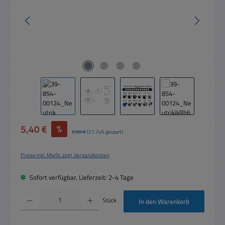
Verkaufspreis:
5,40 €
%
Regulärer Preis:
6,90 €
(21.74% gespart)
Preise inkl. MwSt. zzgl. Versandkosten
Sofort verfügbar, Lieferzeit: 2-4 Tage
Produkt Anzahl: Gib den gewünschten Wert ein oder benutze die Schaltflächen um die 
Stück
In den Warenkorb