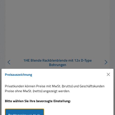
1HE Blende Rackblenblende mit 12x D-Type
Bohrungen
Preisauszeichnung
Privatkunden können Preise mit MwSt. (brutto) und Geschäftskunden
Preise ohne MwSt. (netto) angezeigt werden.
Bitte wählen Sie Ihre bevorzugte Einstellung:
Verkaufspreis:
8,50 €
Regulärer Preis:
9,99 €
(14.91% gespart)
Preise inkl. MwSt. zzgl. Versandkosten
Bruttopreise