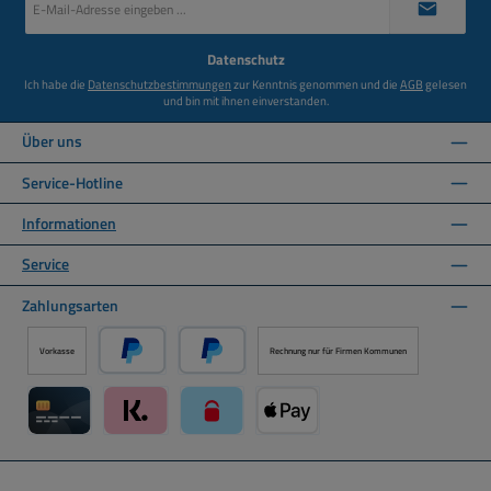
Mail-
Adresse
*
Datenschutz
Ich habe die
Datenschutzbestimmungen
zur Kenntnis genommen und die
AGB
gelesen
und bin mit ihnen einverstanden.
Über uns
Service-Hotline
Informationen
Service
Zahlungsarten
Vorkasse
Rechnung nur für Firmen Kommunen
PayPal
Später Bezahlen über PayPal
Kreditkarte über Mollie Zahlungssystem
Klarna über Mollie Zahlungssystem
paysafecard über Mollie Zahlungssystem
Apple Pay über Mollie Zahlungs