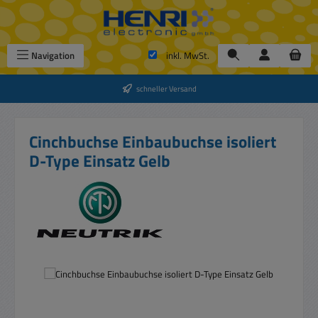
Zum Hauptinhalt springen
Navigation
inkl. MwSt.
schneller Versand
Cinchbuchse Einbaubuchse isoliert
D-Type Einsatz Gelb
Bildergalerie überspringen