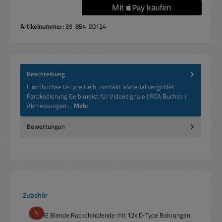
Artikelnummer:
39-854-00124
Beschreibung
Cinchbuchse D-Type Gelb Kontakt Material vergoldet
Farbkodierung Gelb meist für Videosignale ( RCA Buchse )
Abmessungen:…
Mehr
Bewertungen
Produktgalerie überspringen
Zubehör
Rabatt
%