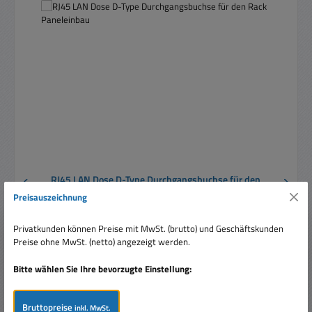
RJ45 LAN Dose D-Type Durchgangsbuchse für den
Rack Paneleinbau
Preisauszeichnung
Privatkunden können Preise mit MwSt. (brutto) und Geschäftskunden
Preise ohne MwSt. (netto) angezeigt werden.
Bitte wählen Sie Ihre bevorzugte Einstellung:
Regulärer Preis:
Ab
13,75 €
Bruttopreise
inkl. MwSt.