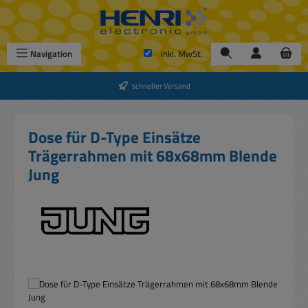
Zum Hauptinhalt springen
Navigation
inkl. MwSt.
schneller Versand
Dose für D-Type Einsätze
Trägerrahmen mit 68x68mm Blende
Jung
Bildergalerie überspringen