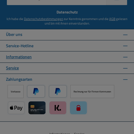
Adresse
*
Datenschutz
Ich habe die
Datenschutzbestimmungen
zur Kenntnis genommen und die
AGB
gelesen
und bin mit ihnen einverstanden.
Über uns
Service-Hotline
Informationen
Service
Zahlungsarten
Vorkasse
Rechnung nur für Firmen Kommunen
PayPal
Später Bezahlen über PayPal
Apple Pay über Mollie Zahlungssystem
Kreditkarte über Mollie Zahlungssystem
Klarna über Mollie Zahlungssystem
paysafecard über Mollie Zahlun
Informationen
Service