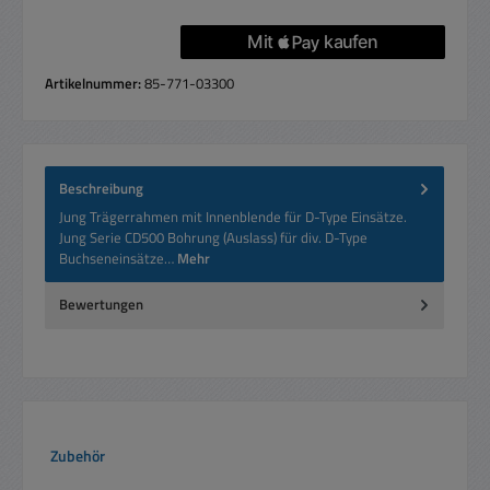
Artikelnummer:
85-771-03300
Beschreibung
Jung Trägerrahmen mit Innenblende für D-Type Einsätze.
Jung Serie CD500 Bohrung (Auslass) für div. D-Type
Buchseneinsätze…
Mehr
Bewertungen
Produktgalerie überspringen
Zubehör