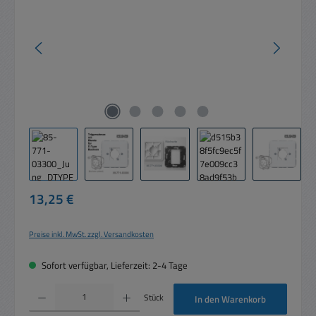
Regulärer Preis:
13,25 €
Preise inkl. MwSt. zzgl. Versandkosten
Sofort verfügbar, Lieferzeit: 2-4 Tage
Produkt Anzahl: Gib den gewünschten Wert ein oder benutze die Schaltflächen um die 
Stück
In den Warenkorb