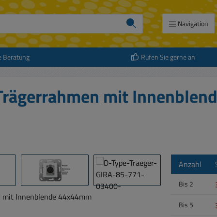
Navigation
e Beratung
Rufen Sie gerne an
e Trägerrahmen mit Innenble
Anzahl
Bis
2
Bis
5