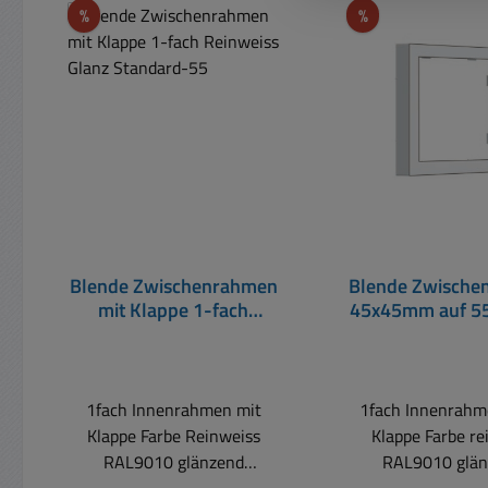
Rabatt
Rabatt
%
%
Blende Zwischenrahmen
Blende Zwische
mit Klappe 1-fach
45x45mm auf 
Reinweiss Glanz
reinweiß G
Standard-55
Standard-
1fach Innenrahmen mit
1fach Innenrahm
Klappe Farbe Reinweiss
Klappe Farbe re
RAL9010 glänzend
RAL9010 glän
1fach Montage-
1fach Monta