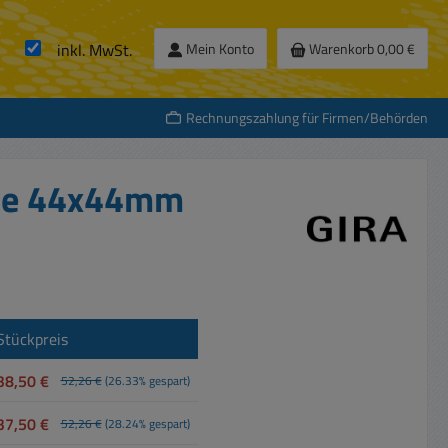
inkl. MwSt.
Mein Konto
Warenkorb
0,00 €
Rechnungszahlung für Firmen/Behörden
nde 44x44mm
Stückpreis
38,50 €
52,26 €
(26.33% gespart)
37,50 €
52,26 €
(28.24% gespart)