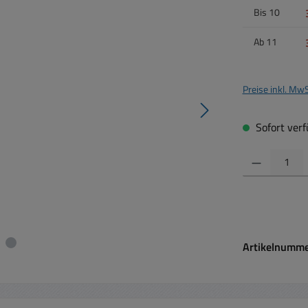
Bis
10
Ab
11
Preise inkl. Mw
Sofort verfü
Produkt Anzahl:
Artikelnumm