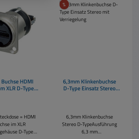
t
Rabatt
%
 Buchse HDMI
6,3mm Klinkenbuchse
im XLR D-Type
D-Type Einsatz Stereo
Einsatz
mit Verriegelung
teckdose = HDMI
6,3mm Klinkenbuchse
chse im XLR
Stereo D-TypeAusführung
lgehäuse D-Type
6,3 mm
-
Stereoeinbaubuchse mit