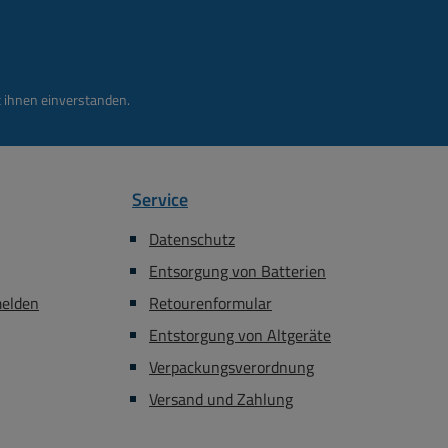
äger, Blenden, D-
Zubehör-Register ) Art-
el, Winkeladapter
Nr 39-854-00118 = D-TYPE
he unten im Zubehör
Schutzkappe IP42 mit
ter Beispiel
Deckel gegen Staub- und
 ihnen einverstanden.
200-
Spritzwasser Art-Nr 62-
 = D-Type HDMI
630-03340 = 19zoll
1-fach Buchse Bst
Metallleiste für bis zu 12 D-
71-03300 = D-Type
Type Einsätze Art-Nr 39-
Service
Fabrikat Jung Bst
825-01050 = Einbaudose
71-03320 = D-Type
aus Metall für den Tisch
Datenschutz
abrikat Busch-Jäger
Wände usw. Art-Nr 85-
Entsorgung von Batterien
85-771-03400 = D-
771-03320 = Unterputz D-
ger Fabrikat GIRA
Type Träger Blende Art-Nr
melden
Retourenformular
 62-630-03340 =
85-771-03300 = Jung
Entstorgung von Altgeräte
Rackblende mit 12-
Unterputz D-Type Träger
Verpackungsverordnung
en Bst Nr 85-771-
Rahmen Art-Nr 85-771-
= D-Type Metall
03060 = D-Type Bodendose
Versand und Zahlung
se mit Klappe Bst
Wanddose Vollmetall Art-Nr
125896 = D-Type
85-753-00460 =