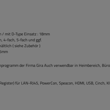
/ mit D-Type Einsatz : 18mm
, 4-fach, 5-fach und ggf.
ltlich ( siehe Zubehör )
5,5mm
nprogramm der Firma Gira Auch verwendbar in Heimbereich, Büros
-Register) für LAN-RJ45, PowerCon, Speacon, HDMI, USB, Cinch, Kl