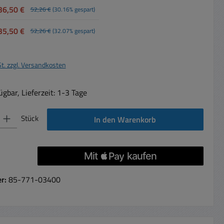
36,50 €
52,26 €
(30.16% gespart)
35,50 €
52,26 €
(32.07% gespart)
St. zzgl. Versandkosten
gbar, Lieferzeit: 1-3 Tage
 Gib den gewünschten Wert ein oder benutze die Schaltflächen um die Anzahl 
Stück
In den Warenkorb
er:
85-771-03400