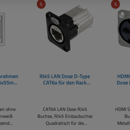
Rabatt
Rabat
%
%
nrahmen
RJ45 LAN Dose D-Type
HDMI
55x55mm
CAT6a für den Rack
Dose 
lanz
Paneleinbau
55
en ohne
CAT6A LAN Dose RJ45
HDMI S
inweiß
Buchse, RJ45 Einbaubuchse
Bu
zend
Quadratisch für die
Metal
ge-
Frontplatten- bzw.
Einsatz HDMI Dose im D