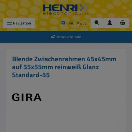
Zum Hauptinhalt springen
Navigation
inkl. MwSt.
schneller Versand
Blende Zwischenrahmen 45x45mm
auf 55x55mm reinweiß Glanz
Standard-55
Bildergalerie überspringen