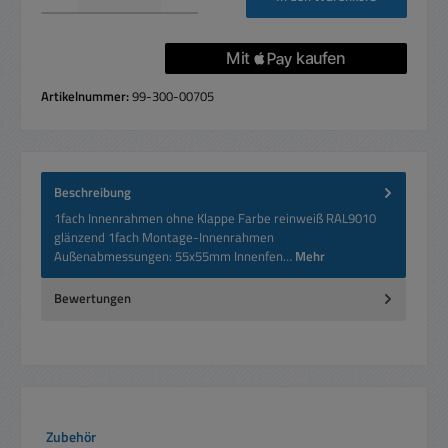
Artikelnummer:
99-300-00705
Beschreibung
1fach Innenrahmen ohne Klappe Farbe reinweiß RAL9010
glänzend 1fach Montage-Innenrahmen
Außenabmessungen: 55x55mm Innenfen…
Mehr
Bewertungen
Produktgalerie überspringen
Zubehör