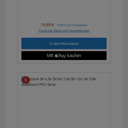
Verkaufspreis:
13,95 €
Regulärer Preis:
19,99 €
(30.22% gespart)
Preise inkl. MwSt. zzgl. Versandkosten
In den Warenkorb
Rabatt
%