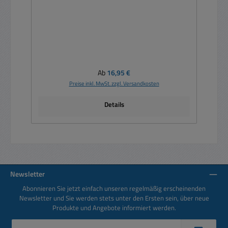
Regulärer Preis:
Ab
16,95 €
Preise inkl. MwSt. zzgl. Versandkosten
Details
Newsletter
Abonnieren Sie jetzt einfach unseren regelmäßig erscheinenden
Newsletter und Sie werden stets unter den Ersten sein, über neue
Produkte und Angebote informiert werden.
E-