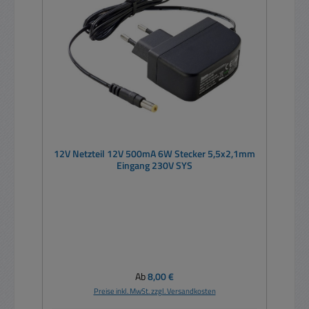
12V Netzteil 12V 500mA 6W Stecker 5,5x2,1mm
Eingang 230V SYS
Regulärer Preis:
Ab
8,00 €
Preise inkl. MwSt. zzgl. Versandkosten