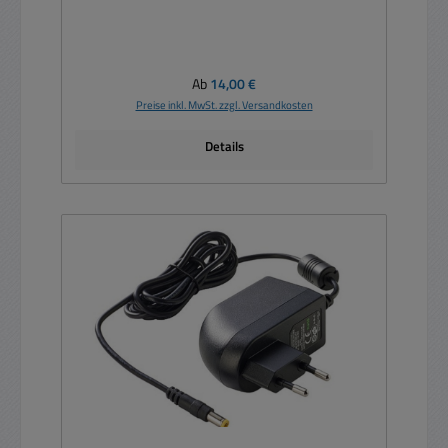
Regulärer Preis:
Ab
14,00 €
Preise inkl. MwSt. zzgl. Versandkosten
Details