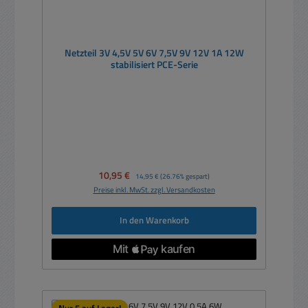
Netzteil 3V 4,5V 5V 6V 7,5V 9V 12V 1A 12W
stabilisiert PCE-Serie
Verkaufspreis:
10,95 €
Regulärer Preis:
14,95 €
(26.76% gespart)
Preise inkl. MwSt. zzgl. Versandkosten
In den Warenkorb
Nur 5 auf Lager!