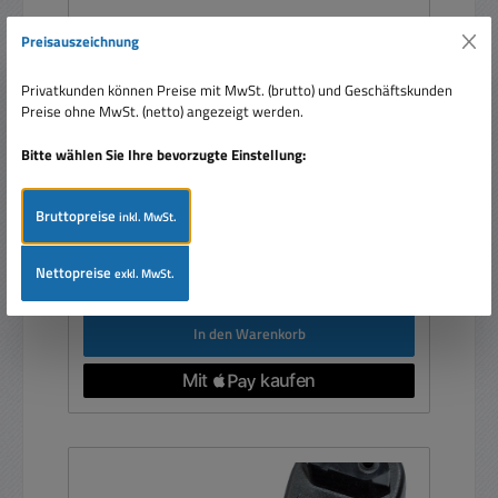
Preisauszeichnung
Netzteil 3V 4,5V 5V 6V 7,5V 9V 12V 18W 1,5A
1500mA 18W PCE-serie
Privatkunden können Preise mit MwSt. (brutto) und Geschäftskunden
Preise ohne MwSt. (netto) angezeigt werden.
Bitte wählen Sie Ihre bevorzugte Einstellung:
Bruttopreise
inkl. MwSt.
Verkaufspreis:
11,95 €
Regulärer Preis:
16,99 €
(29.66% gespart)
Nettopreise
exkl. MwSt.
Preise inkl. MwSt. zzgl. Versandkosten
In den Warenkorb