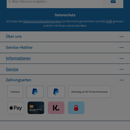
Mail-
Adresse
*
Datenschutz
Ich habe die
Datenschutzbestimmungen
zur Kenntnis genommen und die
AGB
gelesen
und bin mit ihnen einverstanden.
Über uns
Service-Hotline
Informationen
Service
Zahlungsarten
Vorkasse
Rechnung nur für Firmen Kommunen
PayPal
Später Bezahlen über PayPal
Apple Pay über Mollie Zahlungssystem
Kreditkarte über Mollie Zahlungssystem
Klarna über Mollie Zahlungssystem
paysafecard über Mollie Zahlun