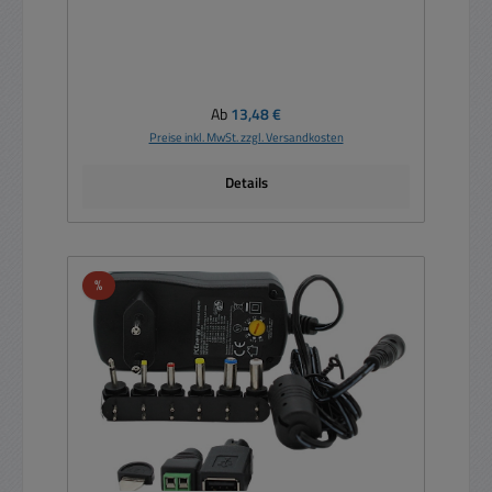
Regulärer Preis:
Ab
13,48 €
Preise inkl. MwSt. zzgl. Versandkosten
Details
Rabatt
%