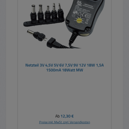
Netzteil 3V 4,5V 5V 6V 7,5V 9V 12V 18W 1,5A
1500mA 18Watt MW
Regulärer Preis:
Ab
12,30 €
Preise inkl. MwSt. zzgl. Versandkosten