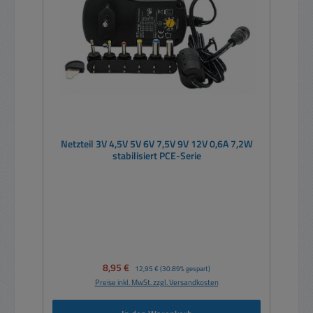
Netzteil 3V 4,5V 5V 6V 7,5V 9V 12V 0,6A 7,2W
stabilisiert PCE-Serie
Verkaufspreis:
8,95 €
Regulärer Preis:
12,95 €
(30.89% gespart)
Preise inkl. MwSt. zzgl. Versandkosten