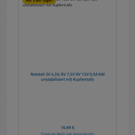
Netzteil 3V 4,5V, 6V 7,5V 9V 12V 0,5A 6W
unstabilisiert mit Kupfertrafo
Regulärer Preis:
16,99 €
Preise inkl. MwSt. zzgl. Versandkosten