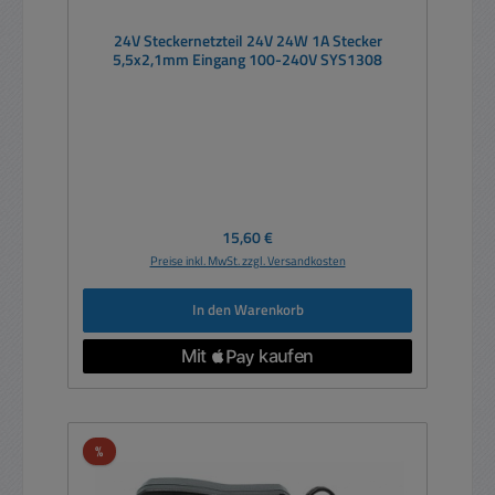
24V Steckernetzteil 24V 24W 1A Stecker
5,5x2,1mm Eingang 100-240V SYS1308
Regulärer Preis:
15,60 €
Preise inkl. MwSt. zzgl. Versandkosten
In den Warenkorb
Rabatt
%