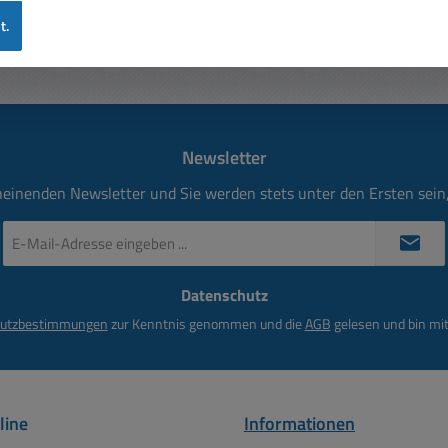
t.
Newsletter
heinenden Newsletter und Sie werden stets unter den Ersten sei
E-
Mail-
Adresse
Datenschutz
*
utzbestimmungen
zur Kenntnis genommen und die
AGB
gelesen und bin mit
line
Informationen