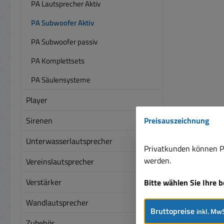
PA Lautsprecher Aktiv
PA Subwoofer Aktiv
PA Subwoofer passiv
PA Komplettsets
PA Säulensysteme
Player
Sirenen
Preisauszeichnung
Unterwasserlautsprecher
Privatkunden können Pr
werden.
Vereinslautsprecher
Verstärker
Bitte wählen Sie Ihre 
Wandlautsprecher
Bruttopreise
inkl. MwS
Zubehör