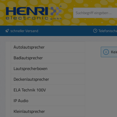
 Hauptinhalt springen
Zur Suche springen
Zur Hauptnavigation springen
schneller Versand
Telefonisch
Autolautsprecher
Kei
Badlautsprecher
Lautsprecherboxen
Deckenlautsprecher
ELA Technik 100V
IP Audio
Kleinlautsprecher