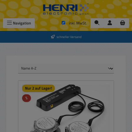
Zum Hauptinhalt springen
Navigation
inkl. MwSt.
schneller Versand
Nur 2 auf Lager!
Rabatt
%