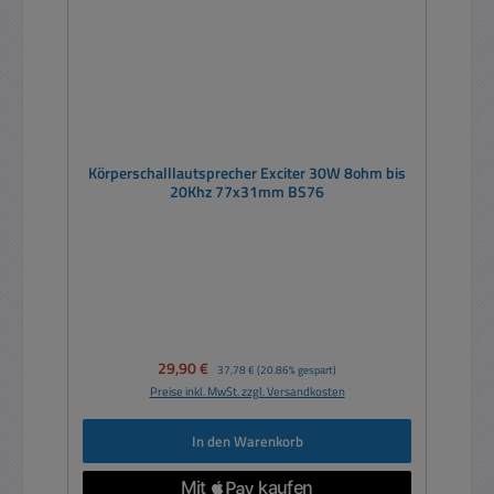
Körperschalllautsprecher Exciter 30W 8ohm bis
20Khz 77x31mm BS76
Verkaufspreis:
29,90 €
Regulärer Preis:
37,78 €
(20.86% gespart)
Preise inkl. MwSt. zzgl. Versandkosten
In den Warenkorb