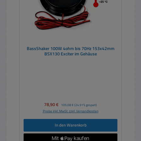
BassShaker 100W 4ohm bis 70Hz 153x42mm
BSX130 Exciter im Gehäuse
Verkaufspreis:
78,90 €
Regulärer Preis:
105,08 €
(24.91% gespart)
Preise inkl. MwSt. zzgl. Versandkosten
In den Warenkorb