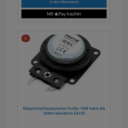
In den Warenkorb
Rabatt
%
Körperschalllautsprecher Exciter 10W 4ohm bis
20Khz 46x46mm EX45S