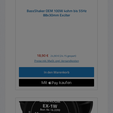
BassShaker OEM 100W 4ohm bis 55Hz
88x30mm Exciter
Verkaufspreis:
18,90 €
Regulärer Preis:
24,90 €
(24.1% gespart)
Preise inkl. MwSt. zzgl. Versandkosten
In den Warenkorb