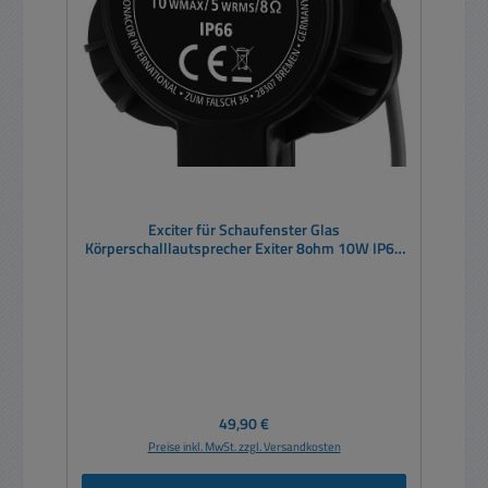
Exciter für Schaufenster Glas
Körperschalllautsprecher Exiter 8ohm 10W IP66
bis 22Khz
Regulärer Preis:
49,90 €
Preise inkl. MwSt. zzgl. Versandkosten