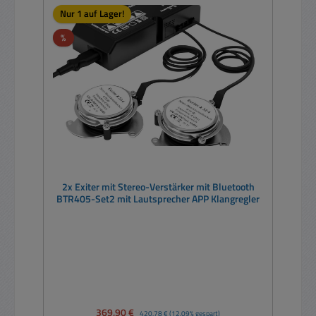
Nur 1 auf Lager!
Rabatt
%
2x Exiter mit Stereo-Verstärker mit Bluetooth
BTR405-Set2 mit Lautsprecher APP Klangregler
Verkaufspreis:
369,90 €
Regulärer Preis:
420,78 €
(12.09% gespart)