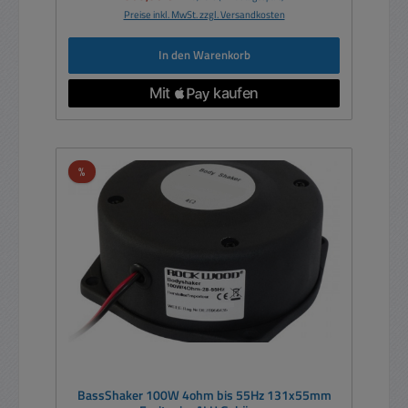
Preise inkl. MwSt. zzgl. Versandkosten
In den Warenkorb
Rabatt
%
BassShaker 100W 4ohm bis 55Hz 131x55mm