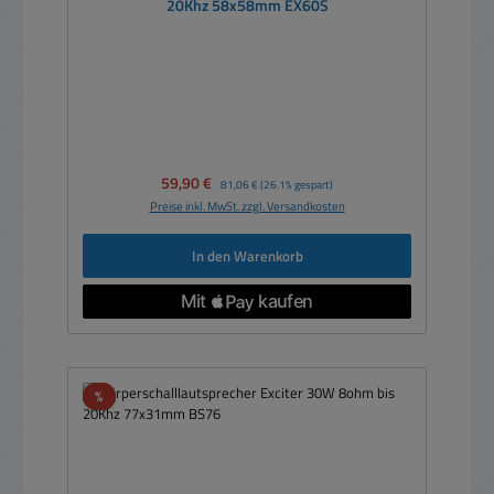
20Khz 58x58mm EX60S
Verkaufspreis:
59,90 €
Regulärer Preis:
81,06 €
(26.1% gespart)
Preise inkl. MwSt. zzgl. Versandkosten
In den Warenkorb
Rabatt
%