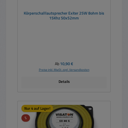
Körperschalllautsprecher Exiter 25W 8ohm bis
15Khz 50x52mm
Regulärer Preis:
Ab
10,90 €
Preise inkl. MwSt. zzgl. Versandkosten
Details
Nur 4 auf Lager!
Rabatt
%