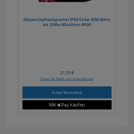
Körperschalllautsprecher IP68 Exiter 30W 8ohm
bis 20Khz 80x40mm AR30
Regulärer Preis:
27,25 €
Preise inkl. MwSt. zzgl. Versandkosten
In den Warenkorb