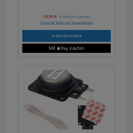
Verkaufspreis:
59,90 €
Regulärer Preis:
81,06 €
(26.1% gespart)
Preise inkl. MwSt. zzgl. Versandkosten
In den Warenkorb