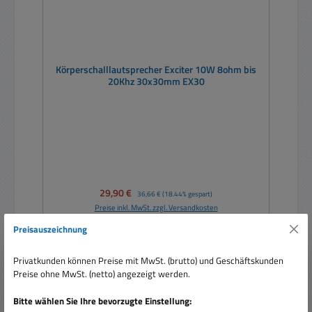
Körperschalllautsprecher Exciter 10W 8ohm bis
20Khz 30x30mm EX30
Verkaufspreis:
29,90 €
Regulärer Preis:
36,66 €
(18.44% gespart)
Preise inkl. MwSt. zzgl. Versandkosten
Preisauszeichnung
In den Warenkorb
Privatkunden können Preise mit MwSt. (brutto) und Geschäftskunden
Preise ohne MwSt. (netto) angezeigt werden.
Bitte wählen Sie Ihre bevorzugte Einstellung: