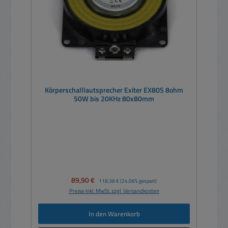
Körperschalllautsprecher Exiter EX80S 8ohm
50W bis 20KHz 80x80mm
Verkaufspreis:
89,90 €
Regulärer Preis:
118,38 €
(24.06% gespart)
Preise inkl. MwSt. zzgl. Versandkosten
In den Warenkorb