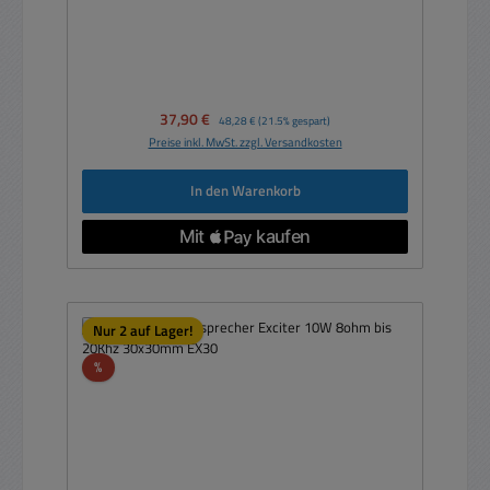
Verkaufspreis:
37,90 €
Regulärer Preis:
48,28 €
(21.5% gespart)
Preise inkl. MwSt. zzgl. Versandkosten
In den Warenkorb
Nur 2 auf Lager!
Rabatt
%