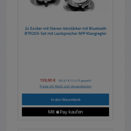
2x Exciter mit Stereo-Verstärker mit Bluetooth
BTR203-Set mit Lautsprecher APP Klangregler
Verkaufspreis:
159,90 €
Regulärer Preis:
182,67 €
(12.47% gespart)
Preise inkl. MwSt. zzgl. Versandkosten
In den Warenkorb