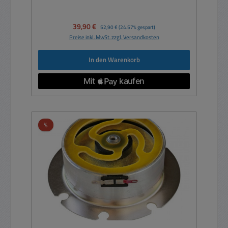
Verkaufspreis:
39,90 €
Regulärer Preis:
52,90 €
(24.57% gespart)
Preise inkl. MwSt. zzgl. Versandkosten
In den Warenkorb
Rabatt
%