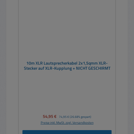
10m XLR Lautsprecherkabel 2x1,5qmm XLR-
Stecker auf XLR-Kupplung + NICHT GESCHIRMT
Verkaufspreis:
54,95 €
Regulärer Preis:
74,95 €
(26.68% gespart)
Preise inkl. MwSt. zzgl. Versandkosten