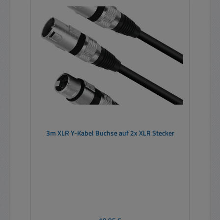
3m XLR Y-Kabel Buchse auf 2x XLR Stecker
Regulärer Preis: