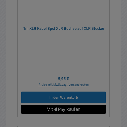
1m XLR Kabel 3pol XLR Buchse auf XLR Stecker
Regulärer Preis:
5,95 €
Preise inkl. MwSt. zzgl. Versandkosten
In den Warenkorb