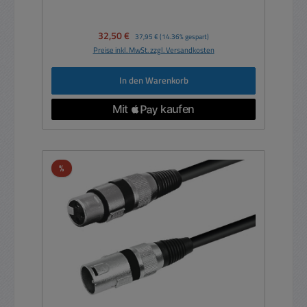
Verkaufspreis:
32,50 €
Regulärer Preis:
37,95 €
(14.36% gespart)
Preise inkl. MwSt. zzgl. Versandkosten
In den Warenkorb
Rabatt
%