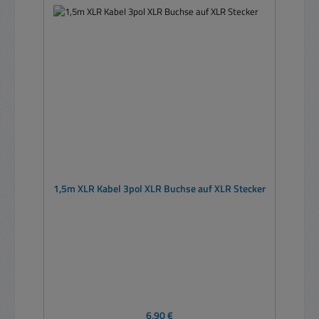
1,5m XLR Kabel 3pol XLR Buchse auf XLR Stecker
Regulärer Preis:
6,90 €