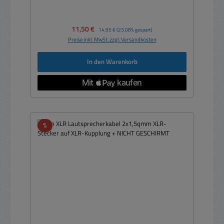
Verkaufspreis:
11,50 €
Regulärer Preis:
14,95 €
(23.08% gespart)
Preise inkl. MwSt. zzgl. Versandkosten
In den Warenkorb
Rabatt
%