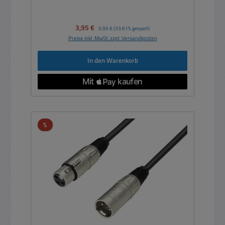
Verkaufspreis:
3,95 €
Regulärer Preis:
5,95 €
(33.61% gespart)
Preise inkl. MwSt. zzgl. Versandkosten
In den Warenkorb
Rabatt
%