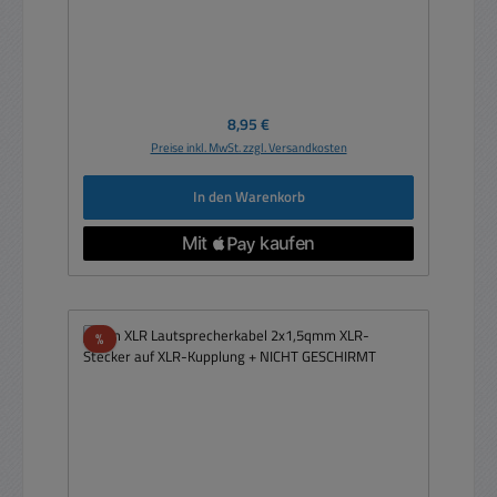
Regulärer Preis:
8,95 €
Preise inkl. MwSt. zzgl. Versandkosten
In den Warenkorb
Rabatt
%