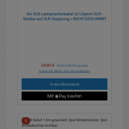
5m XLR Lautsprecherkabel 2x1,5qmm XLR-
Stecker auf XLR-Kupplung + NICHT GESCHIRMT
Verkaufspreis:
49,95 €
Regulärer Preis:
69,95 €
(28.59% gespart)
Preise inkl. MwSt. zzgl. Versandkosten
In den Warenkorb
Rabatt
%