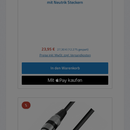
mit Neutrik Steckern
Verkaufspreis:
23,95 €
Regulärer Preis:
27,30 €
(12.27% gespart)
Preise inkl. MwSt. zzgl. Versandkosten
In den Warenkorb
Rabatt
%