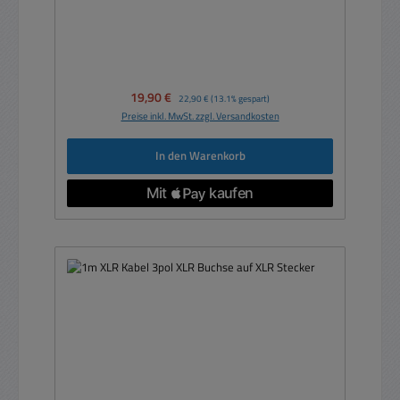
Verkaufspreis:
19,90 €
Regulärer Preis:
22,90 €
(13.1% gespart)
Preise inkl. MwSt. zzgl. Versandkosten
In den Warenkorb