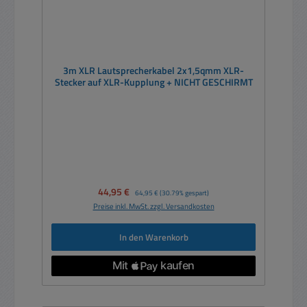
3m XLR Lautsprecherkabel 2x1,5qmm XLR-
Stecker auf XLR-Kupplung + NICHT GESCHIRMT
Verkaufspreis:
44,95 €
Regulärer Preis:
64,95 €
(30.79% gespart)
Preise inkl. MwSt. zzgl. Versandkosten
In den Warenkorb