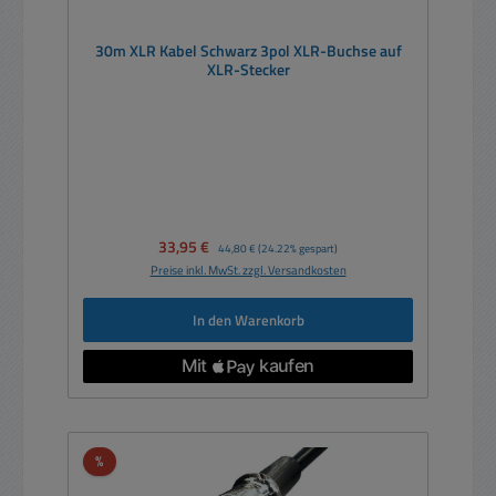
30m XLR Kabel Schwarz 3pol XLR-Buchse auf
XLR-Stecker
Verkaufspreis:
33,95 €
Regulärer Preis:
44,80 €
(24.22% gespart)
Preise inkl. MwSt. zzgl. Versandkosten
In den Warenkorb
Rabatt
%