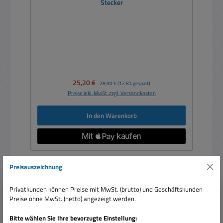
Stecker
Verkaufspreis:
25,20 €
Regulärer Preis:
28,90 €
(12.8% gespart)
Preise inkl. MwSt. zzgl. Versandkosten
In den Warenkorb
Preisauszeichnung
Rabatt
%
Privatkunden können Preise mit MwSt. (brutto) und Geschäftskunden
Preise ohne MwSt. (netto) angezeigt werden.
Bitte wählen Sie Ihre bevorzugte Einstellung: