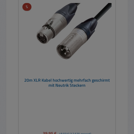
Rabatt
%
20m XLR Kabel hochwertig mehrfach geschirmt
mit Neutrik Steckern
Verkaufspreis:
39,95 €
Regulärer Preis:
48,50 €
(17.63% gespart)