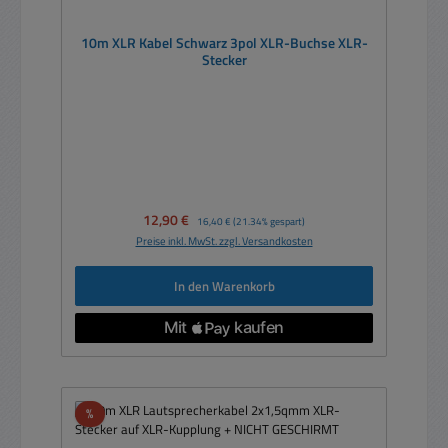
10m XLR Kabel Schwarz 3pol XLR-Buchse XLR-
Stecker
Verkaufspreis:
12,90 €
Regulärer Preis:
16,40 €
(21.34% gespart)
Preise inkl. MwSt. zzgl. Versandkosten
In den Warenkorb
Rabatt
%