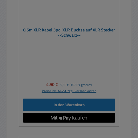
0,5m XLR Kabel 3pol XLR Buchse auf XLR Stecker
--Schwarz--
Verkaufspreis:
4,90 €
Regulärer Preis:
5,90 €
(16.95% gespart)
Preise inkl. MwSt. zzgl. Versandkosten
In den Warenkorb