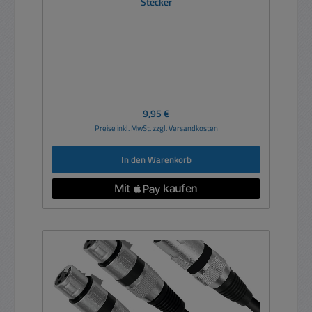
Stecker
Regulärer Preis:
9,95 €
Preise inkl. MwSt. zzgl. Versandkosten
In den Warenkorb