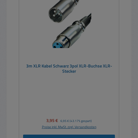
3m XLR Kabel Schwarz 3pol XLR-Buchse XLR-
Stecker
Verkaufspreis:
3,95 €
Regulärer Preis:
6,95 €
(43.17% gespart)
Preise inkl. MwSt. zzgl. Versandkosten