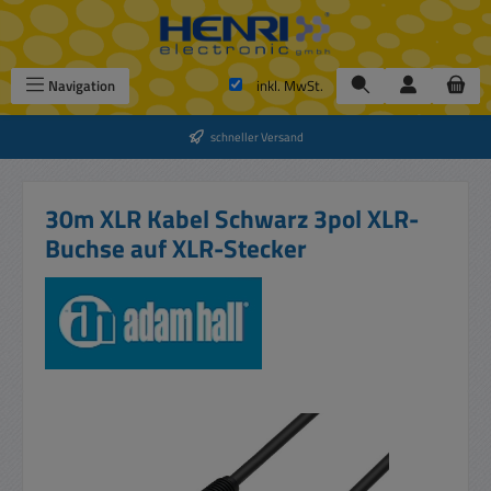
Zum Hauptinhalt springen
Navigation
inkl. MwSt.
schneller Versand
30m XLR Kabel Schwarz 3pol XLR-
Buchse auf XLR-Stecker
Bildergalerie überspringen