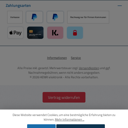
Zahlungsarten
Vorkasse
Rechnung nur für Firmen Kommunen
PayPal
Später Bezahlen über PayPal
Apple Pay über Mollie Zahlungssystem
Kreditkarte über Mollie Zahlungssystem
Klarna über Mollie Zahlungssystem
paysafecard über Mollie Zahlun
Informationen
Service
Alle Preise inkl. gesetzl. Mehrwertsteuer zzgl.
Versandkosten
und ggf.
Nachnahmegebühren, wenn nicht anders angegeben.
© 2026 HENRI elektronik - Alle Rechte vorbehalten.
Vertrag widerrufen
Diese Website verwendet Cookies, um eine bestmögliche Erfahrung bieten zu
können.
Mehr Informationen ...