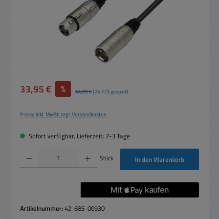
Verkaufspreis:
33,95 €
%
Regulärer Preis:
44,80 €
(24.22% gespart)
Preise inkl. MwSt. zzgl. Versandkosten
Sofort verfügbar, Lieferzeit: 2-3 Tage
Produkt Anzahl: Gib den gewünschten Wert ein oder benutze die Schaltflächen um die 
Stück
In den Warenkorb
Artikelnummer:
42-685-00930