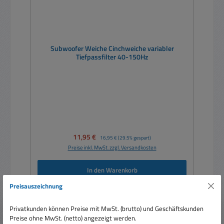
Subwoofer Weiche Cinchweiche variabler
Tiefpassfilter 40-150Hz
Verkaufspreis:
11,95 €
Regulärer Preis:
16,95 €
(29.5% gespart)
Preise inkl. MwSt. zzgl. Versandkosten
In den Warenkorb
Preisauszeichnung
Privatkunden können Preise mit MwSt. (brutto) und Geschäftskunden
Preise ohne MwSt. (netto) angezeigt werden.