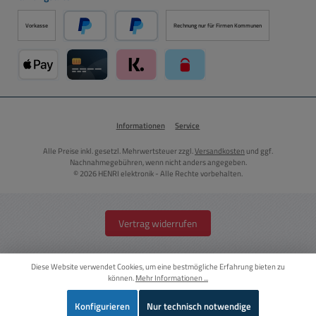
Vorkasse
Rechnung nur für Firmen Kommunen
PayPal
Später Bezahlen über PayPal
Apple Pay über Mollie Zahlungssystem
Kreditkarte über Mollie Zahlungssystem
Klarna über Mollie Zahlungssystem
paysafecard über Mollie Zahlun
Informationen
Service
Alle Preise inkl. gesetzl. Mehrwertsteuer zzgl.
Versandkosten
und ggf.
Nachnahmegebühren, wenn nicht anders angegeben.
© 2026 HENRI elektronik - Alle Rechte vorbehalten.
Vertrag widerrufen
Diese Website verwendet Cookies, um eine bestmögliche Erfahrung bieten zu
können.
Mehr Informationen ...
Konfigurieren
Nur technisch notwendige