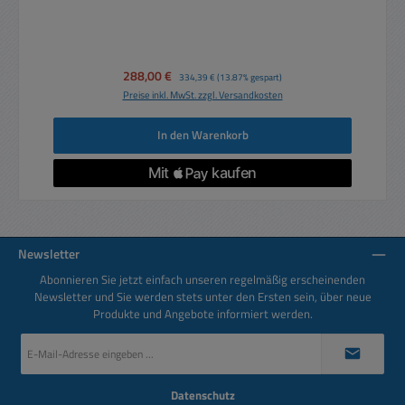
Verkaufspreis:
288,00 €
Regulärer Preis:
334,39 €
(13.87% gespart)
Preise inkl. MwSt. zzgl. Versandkosten
In den Warenkorb
Newsletter
Abonnieren Sie jetzt einfach unseren regelmäßig erscheinenden
Newsletter und Sie werden stets unter den Ersten sein, über neue
Produkte und Angebote informiert werden.
E-
Mail-
Adresse
*
Datenschutz