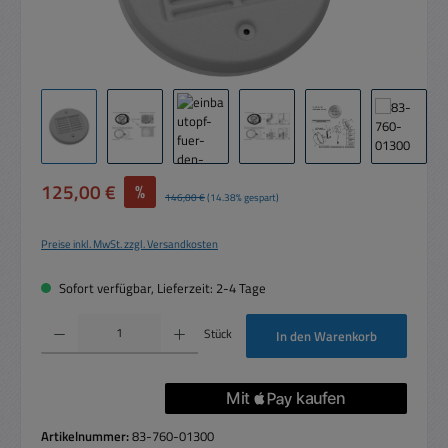
Verkaufspreis:
125,00 €
%
Regulärer Preis:
146,00 €
(14.38% gespart)
Preise inkl. MwSt. zzgl. Versandkosten
Sofort verfügbar, Lieferzeit: 2-4 Tage
Produkt Anzahl: Gib den gewünschten Wert ein oder benutze die Schaltflächen um die 
Stück
In den Warenkorb
Artikelnummer:
83-760-01300