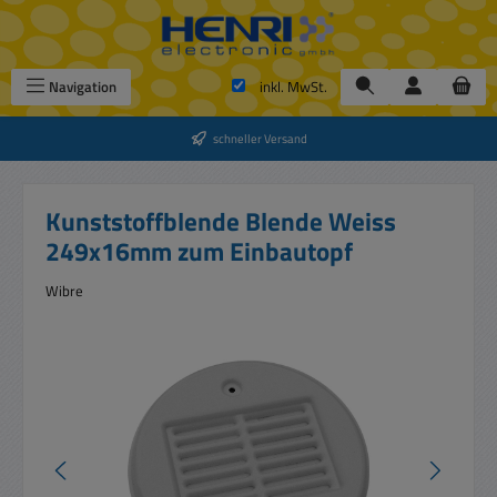
Zum Hauptinhalt springen
Navigation
inkl. MwSt.
schneller Versand
Kunststoffblende Blende Weiss
249x16mm zum Einbautopf
Wibre
Bildergalerie überspringen