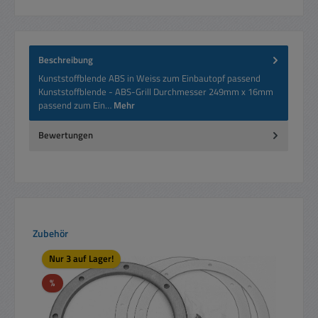
Beschreibung
Kunststoffblende ABS in Weiss zum Einbautopf passend
Kunststoffblende - ABS-Grill Durchmesser 249mm x 16mm
passend zum Ein…
Mehr
Bewertungen
Produktgalerie überspringen
Zubehör
Nur 3 auf Lager!
Rabatt
%