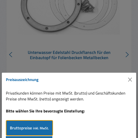
Unterwasser Edelstahl Druckflansch für den
Einbautopf für Folienbecken Metallbecken
Preisauszeichnung
Privatkunden können Preise mit MwSt. (brutto) und Geschäftskunden
Preise ohne MwSt. (netto) angezeigt werden.
Verkaufspreis:
229,00 €
Regulärer Preis:
255,00 €
(10.2% gespart)
Bitte wählen Sie Ihre bevorzugte Einstellung:
Preise inkl. MwSt. zzgl. Versandkosten
In den Warenkorb
Bruttopreise
inkl. MwSt.