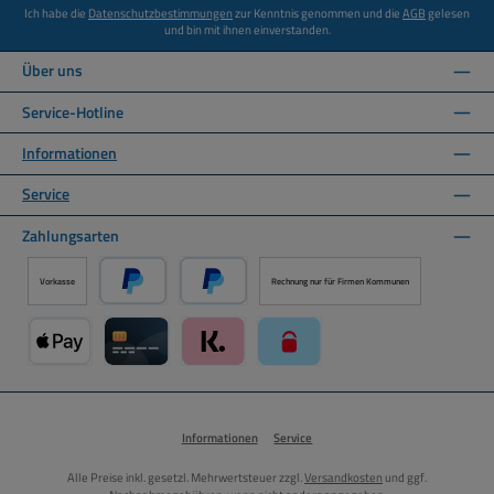
Ich habe die
Datenschutzbestimmungen
zur Kenntnis genommen und die
AGB
gelesen
und bin mit ihnen einverstanden.
Über uns
Service-Hotline
Informationen
Service
Zahlungsarten
Vorkasse
Rechnung nur für Firmen Kommunen
PayPal
Später Bezahlen über PayPal
Apple Pay über Mollie Zahlungssystem
Kreditkarte über Mollie Zahlungssystem
Klarna über Mollie Zahlungssystem
paysafecard über Mollie Zahlun
Informationen
Service
Alle Preise inkl. gesetzl. Mehrwertsteuer zzgl.
Versandkosten
und ggf.