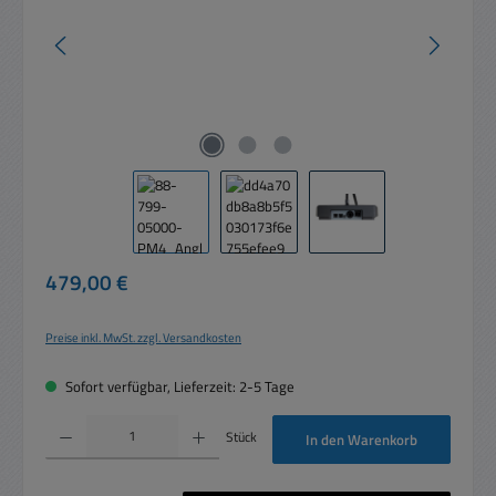
Regulärer Preis:
479,00 €
Preise inkl. MwSt. zzgl. Versandkosten
Sofort verfügbar, Lieferzeit: 2-5 Tage
Produkt Anzahl: Gib den gewünschten Wert ein oder benutze die Schaltflächen um die 
Stück
In den Warenkorb