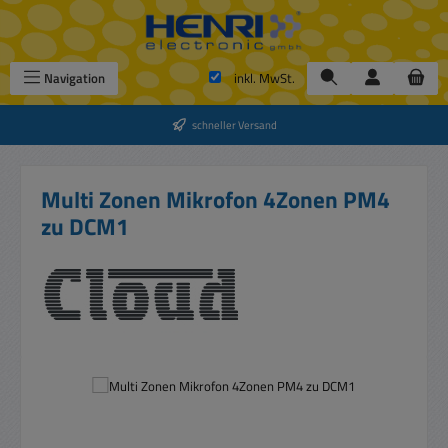
Zum Hauptinhalt springen
Navigation
inkl. MwSt.
schneller Versand
Multi Zonen Mikrofon 4Zonen PM4
zu DCM1
Bildergalerie überspringen