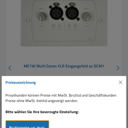
ME1W Multi Zonen XLR Eingangsfeld zu DCM1
Preisauszeichnung
Privatkunden können Preise mit MwSt. (brutto) und Geschäftskunden
Preise ohne MwSt. (netto) angezeigt werden.
Bitte wählen Sie Ihre bevorzugte Einstellung:
Regulärer Preis:
238,00 €
Preise inkl. MwSt. zzgl. Versandkosten
Bruttopreise
inkl. MwSt.