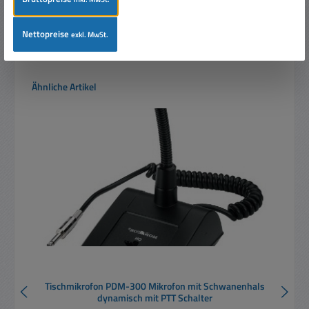
In den Warenkorb
Nettopreise
exkl. MwSt.
Produktgalerie überspringen
Ähnliche Artikel
Tischmikrofon PDM-300 Mikrofon mit Schwanenhals
dynamisch mit PTT Schalter