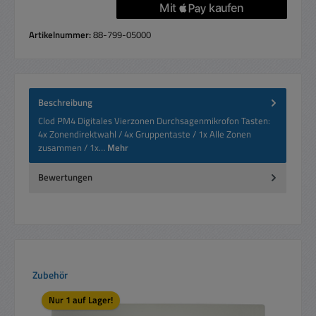
Artikelnummer:
88-799-05000
Beschreibung
Clod PM4 Digitales Vierzonen Durchsagenmikrofon Tasten:
4x Zonendirektwahl / 4x Gruppentaste / 1x Alle Zonen
zusammen / 1x…
Mehr
Bewertungen
Produktgalerie überspringen
Zubehör
Nur 1 auf Lager!