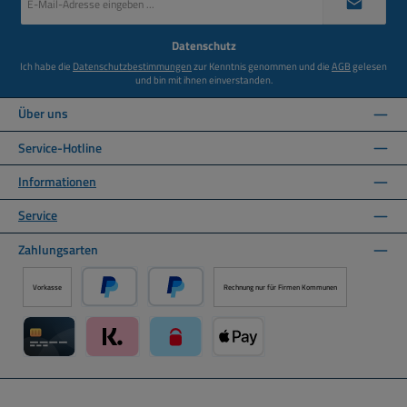
Mail-
Adresse
*
Datenschutz
Ich habe die
Datenschutzbestimmungen
zur Kenntnis genommen und die
AGB
gelesen
und bin mit ihnen einverstanden.
Über uns
Service-Hotline
Informationen
Service
Zahlungsarten
Vorkasse
Rechnung nur für Firmen Kommunen
PayPal
Später Bezahlen über PayPal
Kreditkarte über Mollie Zahlungssystem
Klarna über Mollie Zahlungssystem
paysafecard über Mollie Zahlungssystem
Apple Pay über Mollie Zahlungs