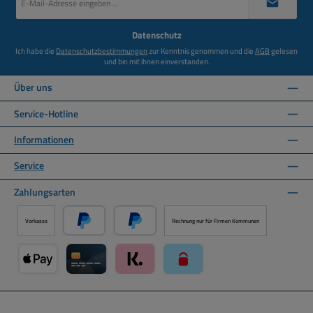
Mail-
Adresse
*
Datenschutz
Ich habe die
Datenschutzbestimmungen
zur Kenntnis genommen und die
AGB
gelesen
und bin mit ihnen einverstanden.
Über uns
Service-Hotline
Informationen
Service
Zahlungsarten
Vorkasse
Rechnung nur für Firmen Kommunen
PayPal
Später Bezahlen über PayPal
Apple Pay über Mollie Zahlungssystem
Kreditkarte über Mollie Zahlungssystem
Klarna über Mollie Zahlungssystem
paysafecard über Mollie Zahlun