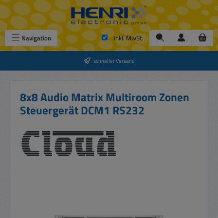
Zum Hauptinhalt springen
Navigation
inkl. MwSt.
schneller Versand
8x8 Audio Matrix Multiroom Zonen
Steuergerät DCM1 RS232
Bildergalerie überspringen