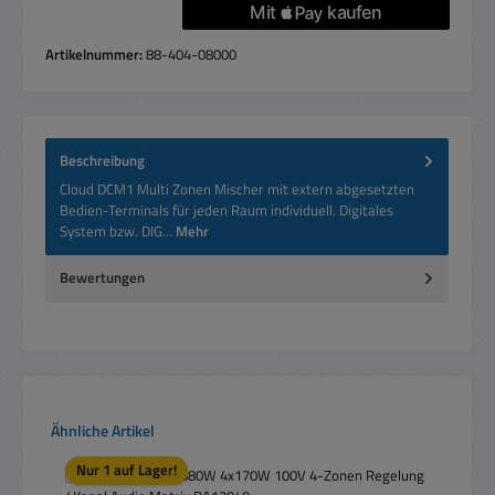
Artikelnummer:
88-404-08000
Beschreibung
Cloud DCM1 Multi Zonen Mischer mit extern abgesetzten
Bedien-Terminals für jeden Raum individuell. Digitales
System bzw. DIG…
Mehr
Bewertungen
Produktgalerie überspringen
Ähnliche Artikel
Nur 1 auf Lager!