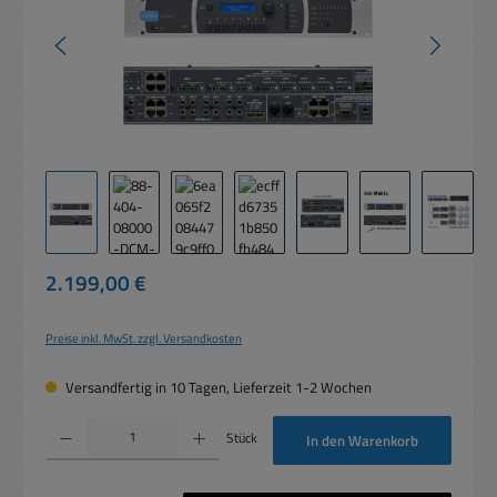
Regulärer Preis:
2.199,00 €
Preise inkl. MwSt. zzgl. Versandkosten
Versandfertig in 10 Tagen, Lieferzeit 1-2 Wochen
Produkt Anzahl: Gib den gewünschten Wert ein oder benutze die Schaltflächen um die 
Stück
In den Warenkorb