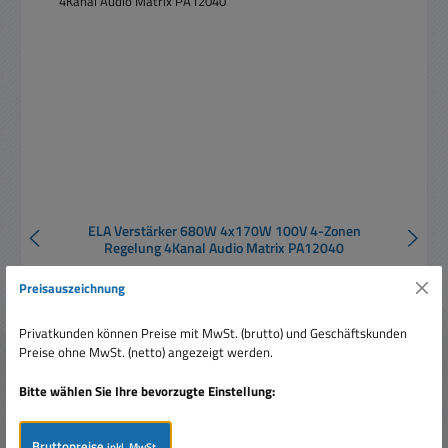
ELA Verstärker 680W 4x170W 100V 4-Zonen
Regelung 4Kanal Audio Matrix PA12040
Preisauszeichnung
Privatkunden können Preise mit MwSt. (brutto) und Geschäftskunden
Preise ohne MwSt. (netto) angezeigt werden.
Bitte wählen Sie Ihre bevorzugte Einstellung:
Regulärer Preis:
949,00 €
Preise inkl. MwSt. zzgl. Versandkosten
Bruttopreise
inkl. MwSt.