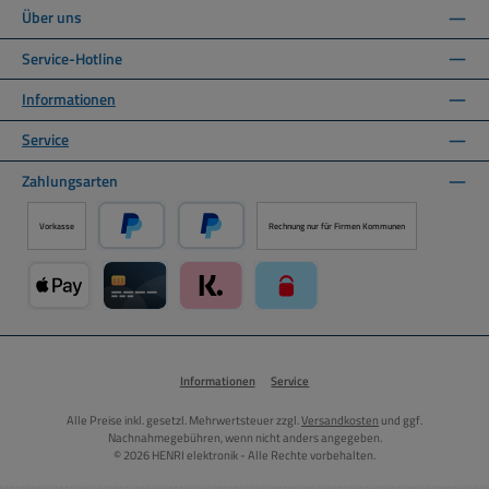
Über uns
Service-Hotline
Informationen
Service
Zahlungsarten
Vorkasse
Rechnung nur für Firmen Kommunen
PayPal
Später Bezahlen über PayPal
Apple Pay über Mollie Zahlungssystem
Kreditkarte über Mollie Zahlungssystem
Klarna über Mollie Zahlungssystem
paysafecard über Mollie Zahlun
Informationen
Service
Alle Preise inkl. gesetzl. Mehrwertsteuer zzgl.
Versandkosten
und ggf.
Nachnahmegebühren, wenn nicht anders angegeben.
© 2026 HENRI elektronik - Alle Rechte vorbehalten.