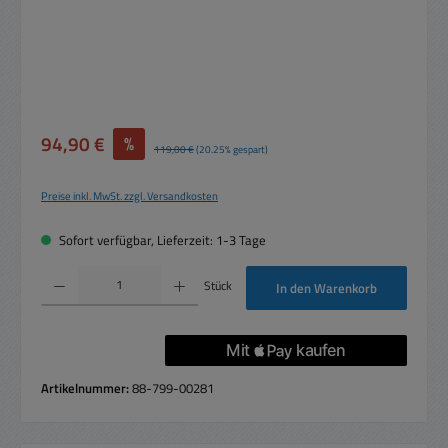
Verkaufspreis:
94,90 €
%
Regulärer Preis:
119,00 €
(20.25% gespart)
Preise inkl. MwSt. zzgl. Versandkosten
Sofort verfügbar, Lieferzeit: 1-3 Tage
Produkt Anzahl: Gib den gewünschten Wert ein oder benutze die Schaltflächen um die 
Stück
In den Warenkorb
Artikelnummer:
88-799-00281