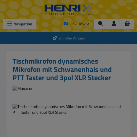
Zum Hauptinhalt springen
Navigation
inkl. MwSt.
schneller Versand
Tischmikrofon dynamisches
Mikrofon mit Schwanenhals und
PTT Taster und 3pol XLR Stecker
Bildergalerie überspringen