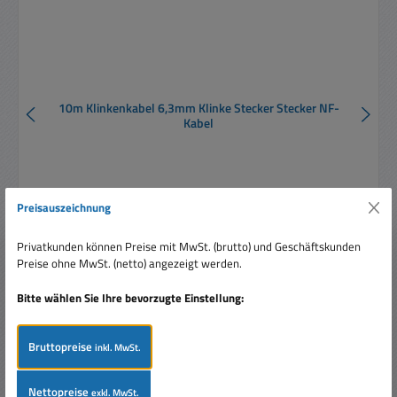
10m Klinkenkabel 6,3mm Klinke Stecker Stecker NF-
Kabel
Preisauszeichnung
Privatkunden können Preise mit MwSt. (brutto) und Geschäftskunden
Verkaufspreis:
Preise ohne MwSt. (netto) angezeigt werden.
11,90 €
Regulärer Preis:
14,90 €
(20.13% gespart)
Preise inkl. MwSt. zzgl. Versandkosten
Bitte wählen Sie Ihre bevorzugte Einstellung:
In den Warenkorb
Bruttopreise
inkl. MwSt.
Nettopreise
exkl. MwSt.