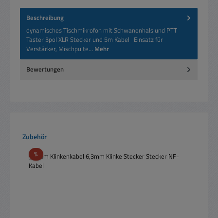
Beschreibung
dynamisches Tischmikrofon mit Schwanenhals und PTT
Taster 3pol XLR Stecker und 5m Kabel Einsatz für
Verstärker, Mischpulte…
Mehr
Bewertungen
Produktgalerie überspringen
Zubehör
Rabatt
%