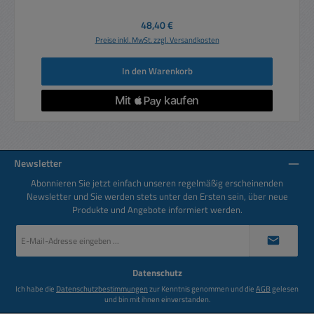
Regulärer Preis:
48,40 €
Preise inkl. MwSt. zzgl. Versandkosten
In den Warenkorb
Newsletter
Abonnieren Sie jetzt einfach unseren regelmäßig erscheinenden
Newsletter und Sie werden stets unter den Ersten sein, über neue
Produkte und Angebote informiert werden.
E-
Mail-
Adresse
*
Datenschutz
Ich habe die
Datenschutzbestimmungen
zur Kenntnis genommen und die
AGB
gelesen
und bin mit ihnen einverstanden.