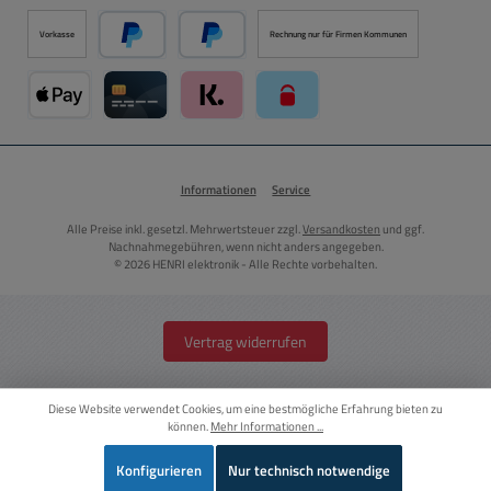
Vorkasse
Rechnung nur für Firmen Kommunen
PayPal
Später Bezahlen über PayPal
Apple Pay über Mollie Zahlungssystem
Kreditkarte über Mollie Zahlungssystem
Klarna über Mollie Zahlungssystem
paysafecard über Mollie Zahlun
Informationen
Service
Alle Preise inkl. gesetzl. Mehrwertsteuer zzgl.
Versandkosten
und ggf.
Nachnahmegebühren, wenn nicht anders angegeben.
© 2026 HENRI elektronik - Alle Rechte vorbehalten.
Vertrag widerrufen
Diese Website verwendet Cookies, um eine bestmögliche Erfahrung bieten zu
können.
Mehr Informationen ...
Konfigurieren
Nur technisch notwendige