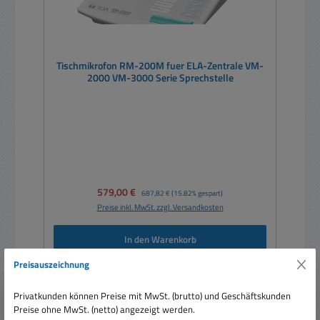
Tischmikrofon RM-200M fuer ELA-Zentrale VM-
2000 VM-3000 Serie Sprechstelle
Verkaufspreis:
579,00 €
Regulärer Preis:
687,82 €
(15.82% gespart)
Preise inkl. MwSt. zzgl. Versandkosten
In den Warenkorb
Preisauszeichnung
Privatkunden können Preise mit MwSt. (brutto) und Geschäftskunden
Preise ohne MwSt. (netto) angezeigt werden.