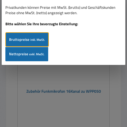
Privatkunden können Preise mit MwSt. (brutto) und Geschäftskunden
Preise ohne MwSt. (netto) angezeigt werden.
Nur 1 auf Lager!
Bitte wählen Sie Ihre bevorzugte Einstellung:
Rabatt
%
Bruttopreise
inkl. MwSt.
Nettopreise
exkl. MwSt.
Zubehör Funkmikrofon 16Kanal zu WPP050