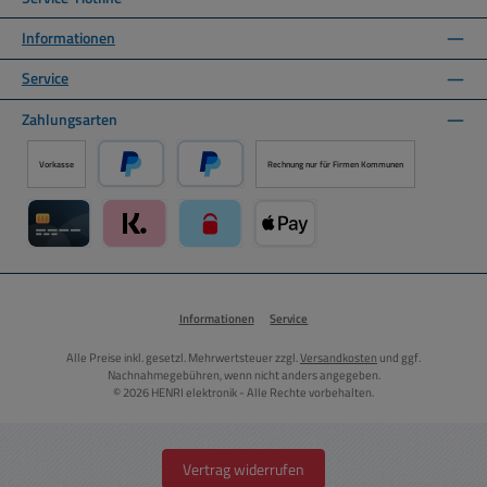
Informationen
Service
Zahlungsarten
Vorkasse
Rechnung nur für Firmen Kommunen
PayPal
Später Bezahlen über PayPal
Kreditkarte über Mollie Zahlungssystem
Klarna über Mollie Zahlungssystem
paysafecard über Mollie Zahlungssystem
Apple Pay über Mollie Zahlungs
Informationen
Service
Alle Preise inkl. gesetzl. Mehrwertsteuer zzgl.
Versandkosten
und ggf.
Nachnahmegebühren, wenn nicht anders angegeben.
© 2026 HENRI elektronik - Alle Rechte vorbehalten.
Vertrag widerrufen