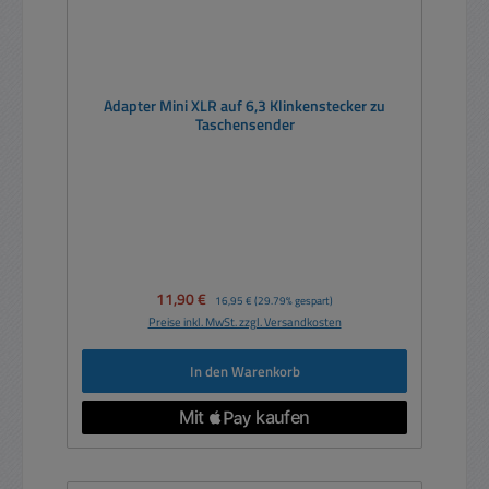
Adapter Mini XLR auf 6,3 Klinkenstecker zu
Taschensender
Verkaufspreis:
11,90 €
Regulärer Preis:
16,95 €
(29.79% gespart)
Preise inkl. MwSt. zzgl. Versandkosten
In den Warenkorb