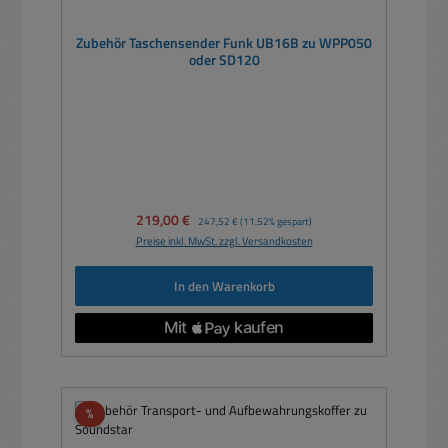
Zubehör Taschensender Funk UB16B zu WPP050
oder SD120
Verkaufspreis:
219,00 €
Regulärer Preis:
247,52 €
(11.52% gespart)
Preise inkl. MwSt. zzgl. Versandkosten
In den Warenkorb
Rabatt
%