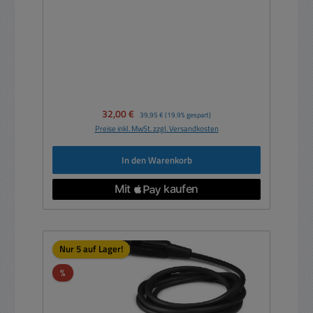
Verkaufspreis:
32,00 €
Regulärer Preis:
39,95 €
(19.9% gespart)
Preise inkl. MwSt. zzgl. Versandkosten
In den Warenkorb
Nur 5 auf Lager!
Rabatt
%