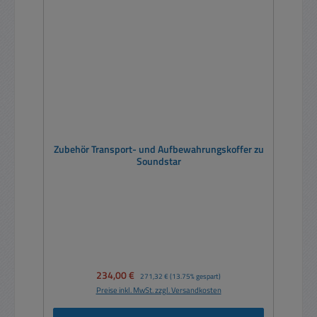
Zubehör Transport- und Aufbewahrungskoffer zu
Soundstar
Verkaufspreis:
234,00 €
Regulärer Preis:
271,32 €
(13.75% gespart)
Preise inkl. MwSt. zzgl. Versandkosten