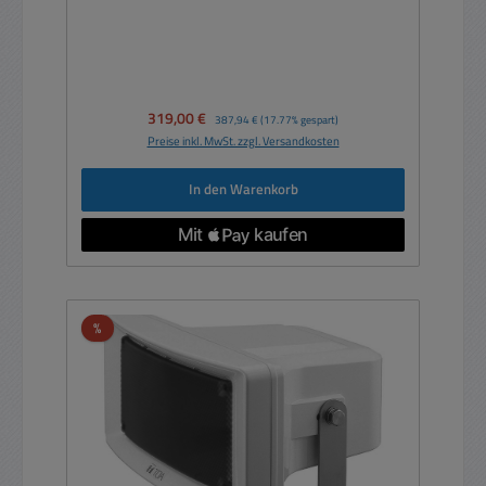
Verkaufspreis:
319,00 €
Regulärer Preis:
387,94 €
(17.77% gespart)
Preise inkl. MwSt. zzgl. Versandkosten
In den Warenkorb
Rabatt
%