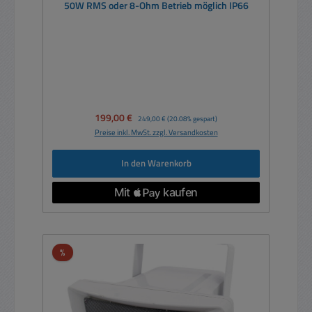
50W RMS oder 8-Ohm Betrieb möglich IP66
Verkaufspreis:
199,00 €
Regulärer Preis:
249,00 €
(20.08% gespart)
Preise inkl. MwSt. zzgl. Versandkosten
In den Warenkorb
Rabatt
%