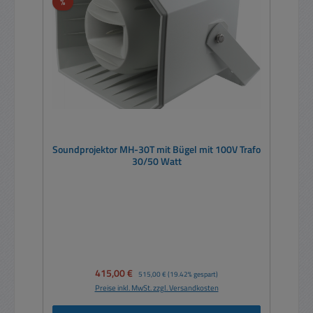
Rabatt
%
Soundprojektor MH-30T mit Bügel mit 100V Trafo
30/50 Watt
Verkaufspreis:
415,00 €
Regulärer Preis:
515,00 €
(19.42% gespart)
Preise inkl. MwSt. zzgl. Versandkosten