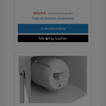
Verkaufspreis:
369,00 €
Regulärer Preis:
405,00 €
(8.89% gespart)
Preise inkl. MwSt. zzgl. Versandkosten
In den Warenkorb