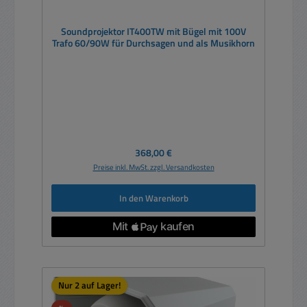
Soundprojektor IT400TW mit Bügel mit 100V
Trafo 60/90W für Durchsagen und als Musikhorn
Regulärer Preis:
368,00 €
Preise inkl. MwSt. zzgl. Versandkosten
In den Warenkorb
Nur 2 auf Lager!