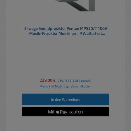
2-wege Soundprojektor Penton MPS30/T 100V
Musik-Projektor Musikhorn IP Wetterfest
334x295x181mm
Verkaufspreis:
229,00 €
Regulärer Preis:
280,48 €
(18.35% gespart)
Preise inkl. MwSt. zzgl. Versandkosten
In den Warenkorb