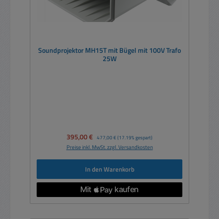
Soundprojektor MH15T mit Bügel mit 100V Trafo
25W
Verkaufspreis:
395,00 €
Regulärer Preis:
477,00 €
(17.19% gespart)
Preise inkl. MwSt. zzgl. Versandkosten
In den Warenkorb