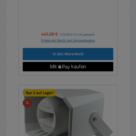
Verkaufspreis:
445,00 €
Regulärer Preis:
525,00 €
(15.24% gespart)
Preise inkl. MwSt. zzgl. Versandkosten
In den Warenkorb
Nur 2 auf Lager!
Rabatt
%