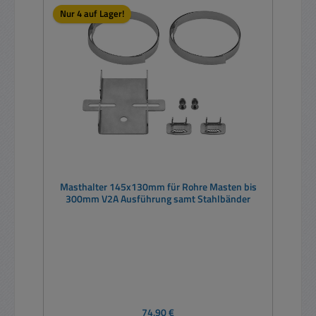
Nur 4 auf Lager!
Masthalter 145x130mm für Rohre Masten bis
300mm V2A Ausführung samt Stahlbänder
Regulärer Preis:
74,90 €