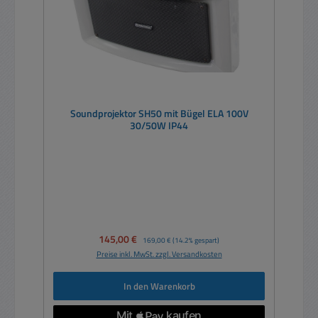
Soundprojektor SH50 mit Bügel ELA 100V
30/50W IP44
Verkaufspreis:
145,00 €
Regulärer Preis:
169,00 €
(14.2% gespart)
Preise inkl. MwSt. zzgl. Versandkosten
In den Warenkorb