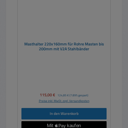
Masthalter 220x160mm für Rohre Masten bis
200mm mit V2A Stahlbänder
Verkaufspreis:
115,00 €
Regulärer Preis:
124,85 €
(7.89% gespart)
Preise inkl. MwSt. zzgl. Versandkosten
In den Warenkorb