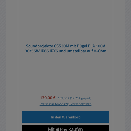
Soundprojektor CSS30M mit Bügel ELA 100V
30/55W IP66 IPX6 und umstellbar auf 8-Ohm
Verkaufspreis:
139,00 €
Regulärer Preis:
169,00 €
(17.75% gespart)
Preise inkl. MwSt. zzgl. Versandkosten
In den Warenkorb