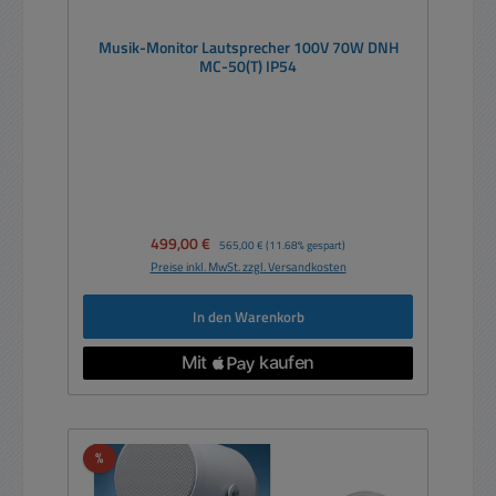
Musik-Monitor Lautsprecher 100V 70W DNH
MC-50(T) IP54
Verkaufspreis:
499,00 €
Regulärer Preis:
565,00 €
(11.68% gespart)
Preise inkl. MwSt. zzgl. Versandkosten
In den Warenkorb
Rabatt
%