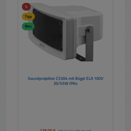
Rabatt
%
Tipp
Neu
Soundprojektor CS304 mit Bügel ELA 100V
30/55W IP64
Verkaufspreis:
139,00 €
Regulärer Preis:
158,27 €
(12.18% gespart)