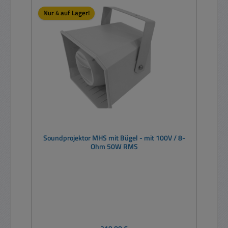
Nur 4 auf Lager!
Soundprojektor MHS mit Bügel - mit 100V / 8-
Ohm 50W RMS
Regulärer Preis: