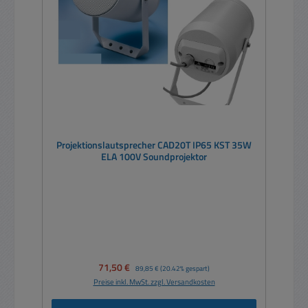
Projektionslautsprecher CAD20T IP65 KST 35W
ELA 100V Soundprojektor
Verkaufspreis:
71,50 €
Regulärer Preis:
89,85 €
(20.42% gespart)
Preise inkl. MwSt. zzgl. Versandkosten