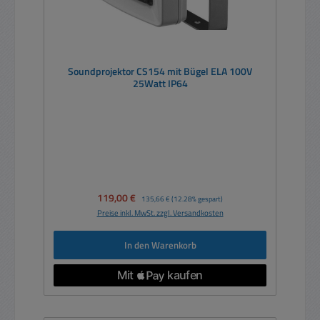
Soundprojektor CS154 mit Bügel ELA 100V
25Watt IP64
Verkaufspreis:
119,00 €
Regulärer Preis:
135,66 €
(12.28% gespart)
Preise inkl. MwSt. zzgl. Versandkosten
In den Warenkorb