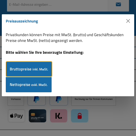
E-
Mail-
Adresse
*
Datenschutz
Preisauszeichnung
Ich habe die
Datenschutzbestimmungen
zur Kenntnis genommen und die
AGB
gelesen
und bin mit ihnen einverstanden.
Privatkunden können Preise mit MwSt. (brutto) und Geschäftskunden
Preise ohne MwSt. (netto) angezeigt werden.
Über uns
Bitte wählen Sie Ihre bevorzugte Einstellung:
Service-Hotline
Informationen
Bruttopreise
inkl. MwSt.
Service
Nettopreise
exkl. MwSt.
Zahlungsarten
Vorkasse
Rechnung nur für Firmen Kommunen
PayPal
Später Bezahlen über PayPal
Apple Pay über Mollie Zahlungssystem
Kreditkarte über Mollie Zahlungssystem
Klarna über Mollie Zahlungssystem
paysafecard über Mollie Zahlun