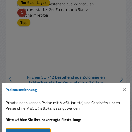
Nur 9 auf Lager!
Rabatt
%
Tipp
Kirchen SET-12 bestehend aus 2xTonsäulen
1xMischverstärker 2er Funkmikro 1xStativ
1xRednermikrofon
Preisauszeichnung
Privatkunden können Preise mit MwSt. (brutto) und Geschäftskunden
Preise ohne MwSt. (netto) angezeigt werden.
Bitte wählen Sie Ihre bevorzugte Einstellung:
Verkaufspreis:
2.130,00 €
Regulärer Preis:
2.699,00 €
(21.08% gespart)