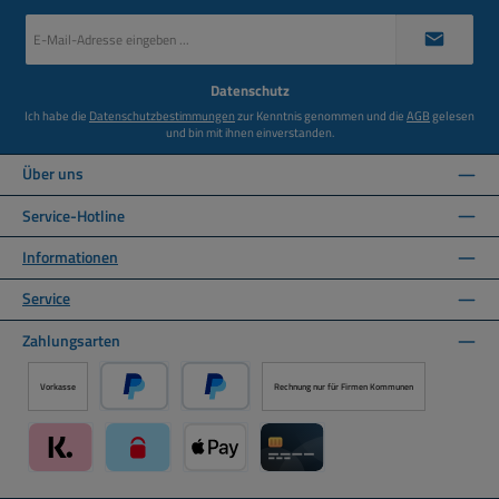
E-
Mail-
Adresse
*
Datenschutz
Ich habe die
Datenschutzbestimmungen
zur Kenntnis genommen und die
AGB
gelesen
und bin mit ihnen einverstanden.
Über uns
Service-Hotline
Informationen
Service
Zahlungsarten
Vorkasse
Rechnung nur für Firmen Kommunen
PayPal
Später Bezahlen über PayPal
Klarna über Mollie Zahlungssystem
paysafecard über Mollie Zahlungssystem
Apple Pay über Mollie Zahlungssystem
Kreditkarte über Mollie Zahlung