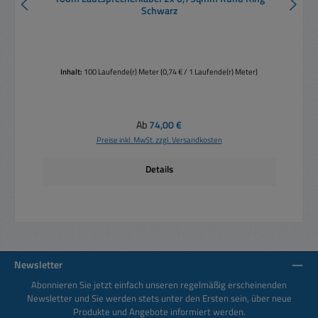
Schwarz
Inhalt:
100 Laufende(r) Meter
(0,74 € / 1 Laufende(r) Meter)
Regulärer Preis:
Ab
74,00 €
Preise inkl. MwSt. zzgl. Versandkosten
Details
Newsletter
Abonnieren Sie jetzt einfach unseren regelmäßig erscheinenden
Newsletter und Sie werden stets unter den Ersten sein, über neue
Produkte und Angebote informiert werden.