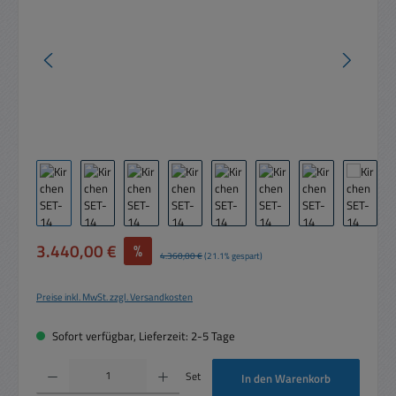
Verkaufspreis:
3.440,00 €
%
Regulärer Preis:
4.360,00 €
(21.1% gespart)
Preise inkl. MwSt. zzgl. Versandkosten
Sofort verfügbar, Lieferzeit: 2-5 Tage
Produkt Anzahl: Gib den gewünschten Wert ein oder benutze die Schaltflächen um die 
Set
In den Warenkorb