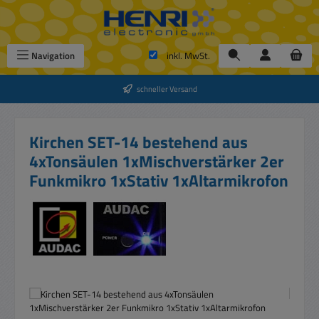
Zum Hauptinhalt springen
Navigation
inkl. MwSt.
schneller Versand
Kirchen SET-14 bestehend aus
4xTonsäulen 1xMischverstärker 2er
Funkmikro 1xStativ 1xAltarmikrofon
Bildergalerie überspringen