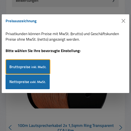
Bewertungen
Preisauszeichnung
Privatkunden können Preise mit MwSt. (brutto) und Geschäftskunden
Preise ohne MwSt. (netto) angezeigt werden.
Produktgalerie überspringen
Ähnliche Artikel
Bitte wählen Sie Ihre bevorzugte Einstellung:
Rabatt
%
Bruttopreise
inkl. MwSt.
Nettopreise
exkl. MwSt.
100m Lautsprecherkabel 2x 1,5qmm Ring Transparent
CCA Litze