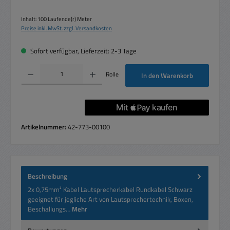
Inhalt:
100 Laufende(r) Meter
Preise inkl. MwSt. zzgl. Versandkosten
Sofort verfügbar, Lieferzeit: 2-3 Tage
Produkt Anzahl: Gib den gewünschten Wert ein oder benutze die Schaltflächen um die 
Rolle
In den Warenkorb
Artikelnummer:
42-773-00100
Beschreibung
2x 0,75mm² Kabel Lautsprecherkabel Rundkabel Schwarz
geeignet für jegliche Art von Lautsprechertechnik, Boxen,
Beschallungs…
Mehr