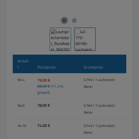
Anzah
l
Stückpreis
Grundpreis
79,00 €
Bis
4
0,79 € / 1 Laufende(r)
89,00 €
(11.24%
Meter
gespart)
78,00 €
Bis
9
0,78 € / 1 Laufende(r)
Meter
74,00 €
Ab
10
0,74 € / 1 Laufende(r)
Meter