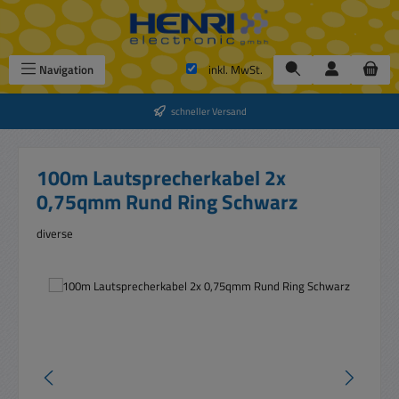
Zum Hauptinhalt springen
Navigation
inkl. MwSt.
schneller Versand
100m Lautsprecherkabel 2x
0,75qmm Rund Ring Schwarz
diverse
Bildergalerie überspringen