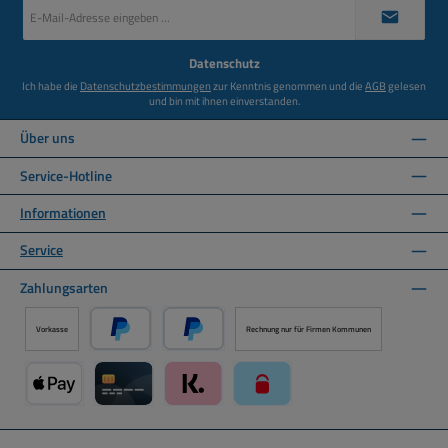
E-
Mail-
Adresse
*
Datenschutz
Ich habe die
Datenschutzbestimmungen
zur Kenntnis genommen und die
AGB
gelesen
und bin mit ihnen einverstanden.
Über uns
Service-Hotline
Informationen
Service
Zahlungsarten
Vorkasse
Rechnung nur für Firmen Kommunen
PayPal
Später Bezahlen über PayPal
Apple Pay über Mollie Zahlungssystem
Kreditkarte über Mollie Zahlungssystem
Klarna über Mollie Zahlungssystem
paysafecard über Mollie Zahlun