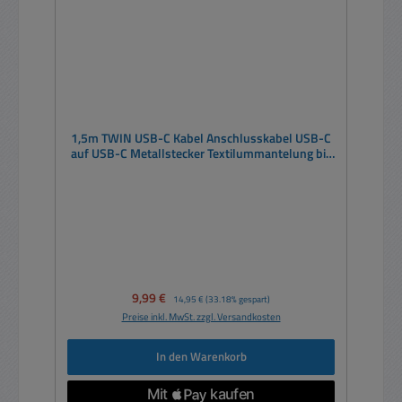
1,5m TWIN USB-C Kabel Anschlusskabel USB-C
auf USB-C Metallstecker Textilummantelung bis
3A 60W
Verkaufspreis:
9,99 €
Regulärer Preis:
14,95 €
(33.18% gespart)
Preise inkl. MwSt. zzgl. Versandkosten
In den Warenkorb