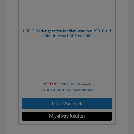
USB-C Dockingstation Medienwandler USB-C auf
HDMI Buchse USBC to HDMI
Verkaufspreis:
19,95 €
Regulärer Preis:
24,95 €
(20.04% gespart)
Preise inkl. MwSt. zzgl. Versandkosten
In den Warenkorb