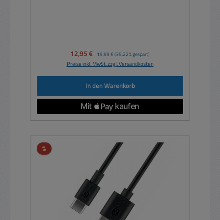
Verkaufspreis:
12,95 €
Regulärer Preis:
19,99 €
(35.22% gespart)
Preise inkl. MwSt. zzgl. Versandkosten
In den Warenkorb
Rabatt
%