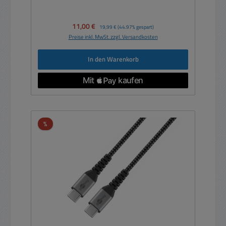
Verkaufspreis:
11,00 €
Regulärer Preis:
19,99 €
(44.97% gespart)
Preise inkl. MwSt. zzgl. Versandkosten
In den Warenkorb
Rabatt
%