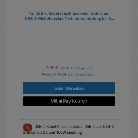
1m USB-C Kabel Anschlusskabel USB-C auf
USB-C Metallstecker Textilummantelung bis 3A
60W
Verkaufspreis:
5,99 €
Regulärer Preis:
7,95 €
(24.65% gespart)
Preise inkl. MwSt. zzgl. Versandkosten
In den Warenkorb
Rabatt
%