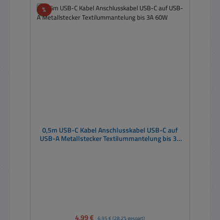
Rabatt
%
0,5m USB-C Kabel Anschlusskabel USB-C auf
USB-A Metallstecker Textilummantelung bis 3A
60W
Verkaufspreis:
4,99 €
Regulärer Preis:
6,95 €
(28.2% gespart)