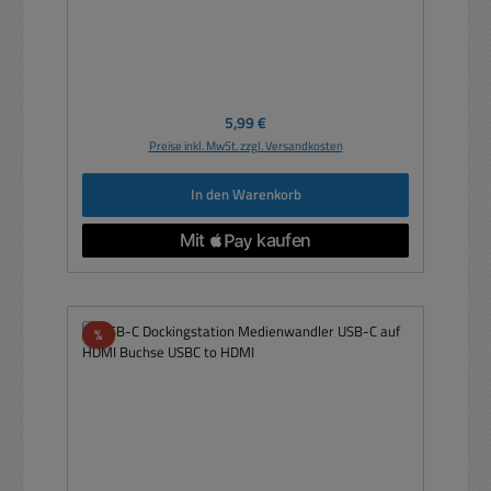
Regulärer Preis:
5,99 €
Preise inkl. MwSt. zzgl. Versandkosten
In den Warenkorb
Rabatt
%