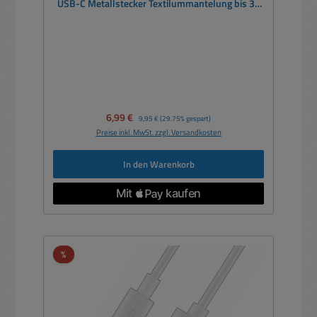
USB-C Metallstecker Textilummantelung bis 3A
60W
Verkaufspreis:
6,99 €
Regulärer Preis:
9,95 €
(29.75% gespart)
Preise inkl. MwSt. zzgl. Versandkosten
In den Warenkorb
Rabatt
%