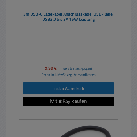
3m USB-C Ladekabel Anschlusskabel USB-Kabel
USB3.0 bis 3A 15W Leistung
Verkaufspreis:
9,99 €
Regulärer Preis:
14,99 €
(33.36% gespart)
Preise inkl. MwSt. zzgl. Versandkosten
In den Warenkorb