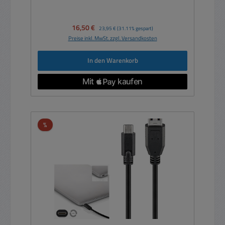
Verkaufspreis:
16,50 €
Regulärer Preis:
23,95 €
(31.11% gespart)
Preise inkl. MwSt. zzgl. Versandkosten
In den Warenkorb
Rabatt
%