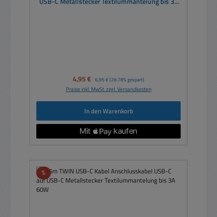
USB-C Metallstecker Textilummantelung bis 3A
60W
Verkaufspreis:
4,95 €
Regulärer Preis:
6,95 €
(28.78% gespart)
Preise inkl. MwSt. zzgl. Versandkosten
In den Warenkorb
Rabatt
%