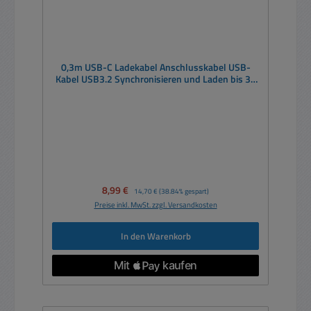
0,3m USB-C Ladekabel Anschlusskabel USB-
Kabel USB3.2 Synchronisieren und Laden bis 3A
27W
Verkaufspreis:
8,99 €
Regulärer Preis:
14,70 €
(38.84% gespart)
Preise inkl. MwSt. zzgl. Versandkosten
In den Warenkorb