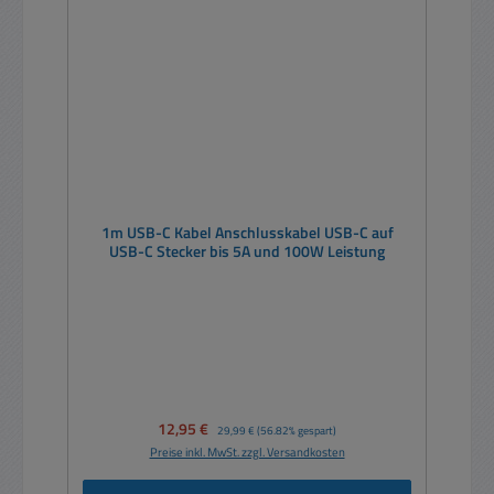
1m USB-C Kabel Anschlusskabel USB-C auf
USB-C Stecker bis 5A und 100W Leistung
Verkaufspreis:
12,95 €
Regulärer Preis:
29,99 €
(56.82% gespart)
Preise inkl. MwSt. zzgl. Versandkosten