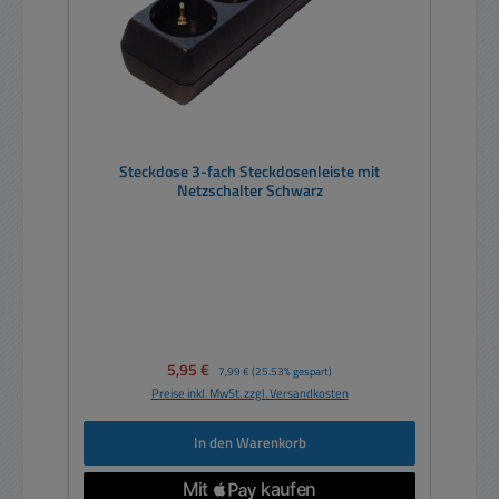
Steckdose 3-fach Steckdosenleiste mit
Netzschalter Schwarz
Verkaufspreis:
5,95 €
Regulärer Preis:
7,99 €
(25.53% gespart)
Preise inkl. MwSt. zzgl. Versandkosten
In den Warenkorb