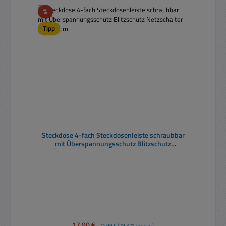
Rabatt
%
Tipp
Steckdose 4-fach Steckdosenleiste schraubbar
mit Überspannungsschutz Blitzschutz
Netzschalter Aluminium
Verkaufspreis:
17,90 €
Regulärer Preis:
24,99 €
(28.37% gespart)