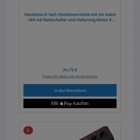
Steckdose 6-fach Steckdosenleiste mit 3m Kabel
16A mit Netzschalter und Halterung Weiss X-
tendia
Regulärer Preis:
24,75 €
Preise inkl. MwSt. zzgl. Versandkosten
In den Warenkorb
Rabatt
%