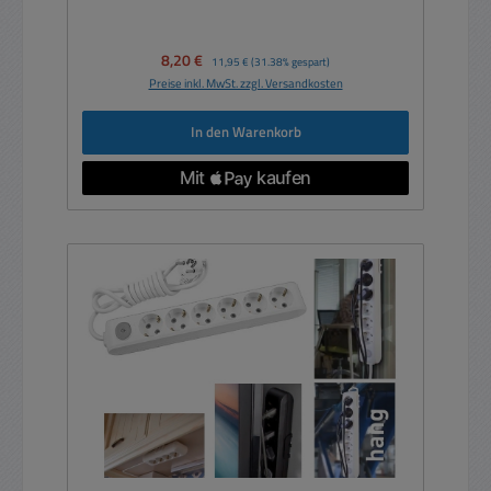
Verkaufspreis:
8,20 €
Regulärer Preis:
11,95 €
(31.38% gespart)
Preise inkl. MwSt. zzgl. Versandkosten
In den Warenkorb