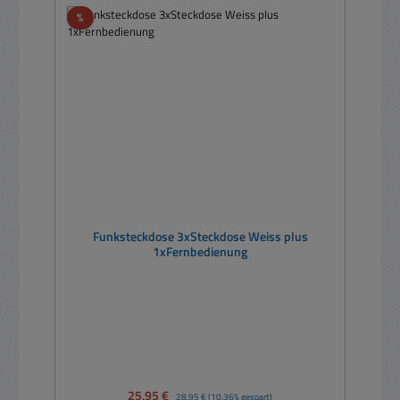
Rabatt
%
Funksteckdose 3xSteckdose Weiss plus
1xFernbedienung
Verkaufspreis:
25,95 €
Regulärer Preis:
28,95 €
(10.36% gespart)