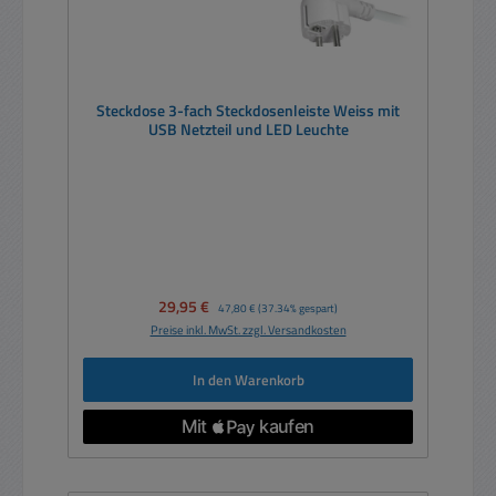
Steckdose 3-fach Steckdosenleiste Weiss mit
USB Netzteil und LED Leuchte
Verkaufspreis:
29,95 €
Regulärer Preis:
47,80 €
(37.34% gespart)
Preise inkl. MwSt. zzgl. Versandkosten
In den Warenkorb