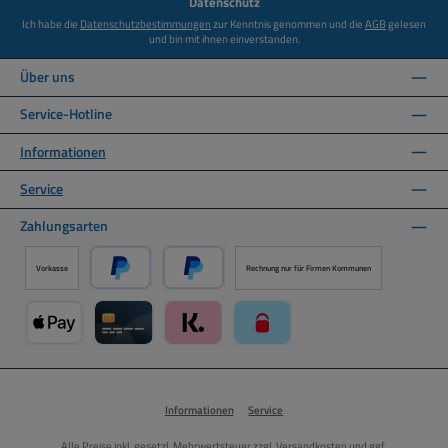
Datenschutz
Ich habe die
Datenschutzbestimmungen
zur Kenntnis genommen und die
AGB
gelesen
und bin mit ihnen einverstanden.
Über uns
Service-Hotline
Informationen
Service
Zahlungsarten
Vorkasse
Rechnung nur für Firmen Kommunen
PayPal
Später Bezahlen über PayPal
Apple Pay über Mollie Zahlungssystem
Kreditkarte über Mollie Zahlungssystem
Klarna über Mollie Zahlungssystem
paysafecard über Mollie Zahlun
Informationen
Service
Alle Preise inkl. gesetzl. Mehrwertsteuer zzgl.
Versandkosten
und ggf.