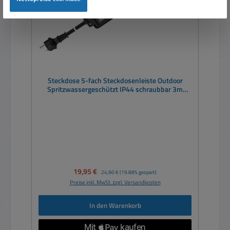
Steckdose 5-fach Steckdosenleiste Outdoor
Spritzwassergeschützt IP44 schraubbar 3m
Kabel
Verkaufspreis:
19,95 €
Regulärer Preis:
24,90 €
(19.88% gespart)
Preise inkl. MwSt. zzgl. Versandkosten
In den Warenkorb