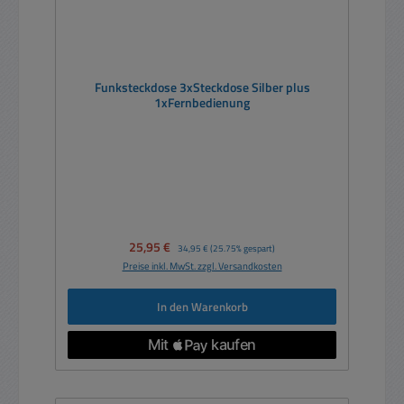
Funksteckdose 3xSteckdose Silber plus
1xFernbedienung
Verkaufspreis:
25,95 €
Regulärer Preis:
34,95 €
(25.75% gespart)
Preise inkl. MwSt. zzgl. Versandkosten
In den Warenkorb