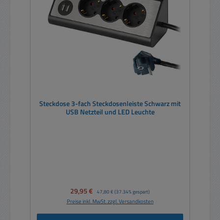
Steckdose 3-fach Steckdosenleiste Schwarz mit
USB Netzteil und LED Leuchte
Verkaufspreis:
29,95 €
Regulärer Preis:
47,80 €
(37.34% gespart)
Preise inkl. MwSt. zzgl. Versandkosten