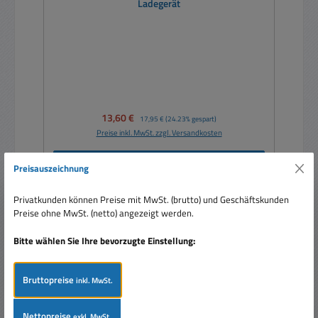
Ladegerät
Verkaufspreis:
13,60 €
Regulärer Preis:
17,95 €
(24.23% gespart)
Preise inkl. MwSt. zzgl. Versandkosten
In den Warenkorb
Preisauszeichnung
Privatkunden können Preise mit MwSt. (brutto) und Geschäftskunden
Preise ohne MwSt. (netto) angezeigt werden.
Bitte wählen Sie Ihre bevorzugte Einstellung:
Rabatt
%
Bruttopreise
inkl. MwSt.
Nettopreise
exkl. MwSt.