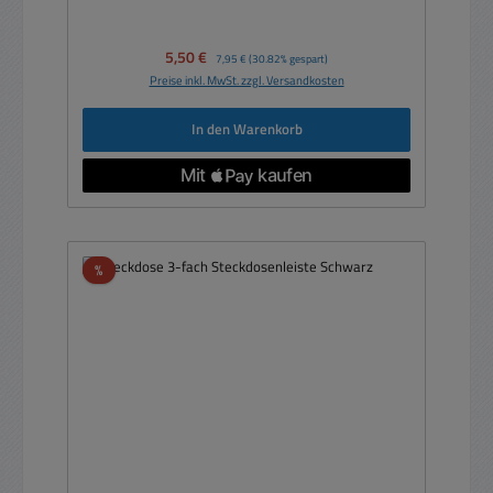
Verkaufspreis:
5,50 €
Regulärer Preis:
7,95 €
(30.82% gespart)
Preise inkl. MwSt. zzgl. Versandkosten
In den Warenkorb
Rabatt
%