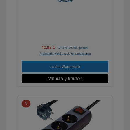
Schwarz
Verkaufspreis:
10,95 €
Regulärer Preis:
18,49 €
(40.78% gespart)
Preise inkl. MwSt. zzgl. Versandkosten
In den Warenkorb
Rabatt
%