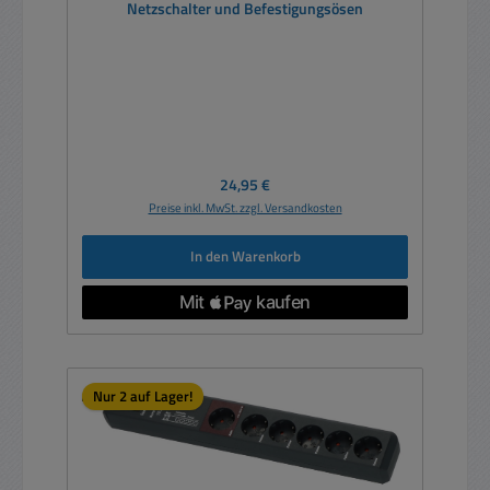
Netzschalter und Befestigungsösen
Regulärer Preis:
24,95 €
Preise inkl. MwSt. zzgl. Versandkosten
In den Warenkorb
Nur 2 auf Lager!