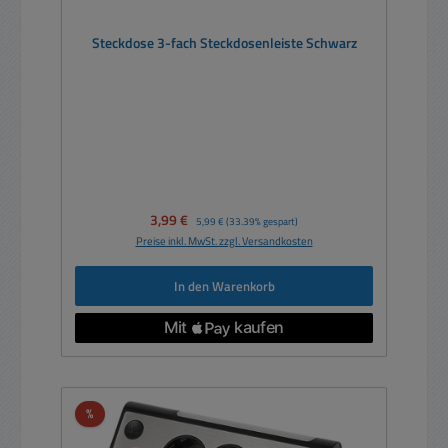
Steckdose 3-fach Steckdosenleiste Schwarz
Verkaufspreis:
3,99 €
Regulärer Preis:
5,99 €
(33.39% gespart)
Preise inkl. MwSt. zzgl. Versandkosten
In den Warenkorb
Rabatt
%