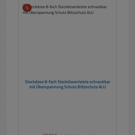
Rabatt
%
Steckdose 8-fach Steckdosenleiste schraubbar
mit Überspannung Schutz Blitzschutz ALU
Verkaufspreis:
Regulärer Preis: