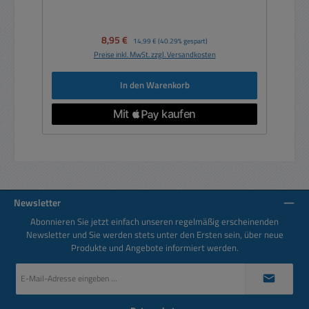
Verkaufspreis:
8,95 €
Regulärer Preis:
14,99 €
(40.29% gespart)
Preise inkl. MwSt. zzgl. Versandkosten
In den Warenkorb
Newsletter
Abonnieren Sie jetzt einfach unseren regelmäßig erscheinenden
Newsletter und Sie werden stets unter den Ersten sein, über neue
Produkte und Angebote informiert werden.
E-
Mail-
Adresse
*