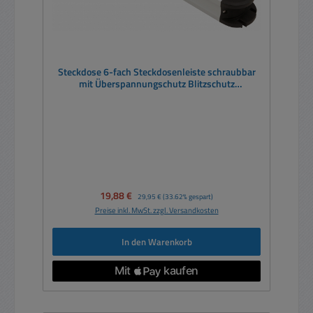
Steckdose 6-fach Steckdosenleiste schraubbar
mit Überspannungschutz Blitzschutz
Netzschalter Aluminium
Verkaufspreis:
19,88 €
Regulärer Preis:
29,95 €
(33.62% gespart)
Preise inkl. MwSt. zzgl. Versandkosten
In den Warenkorb