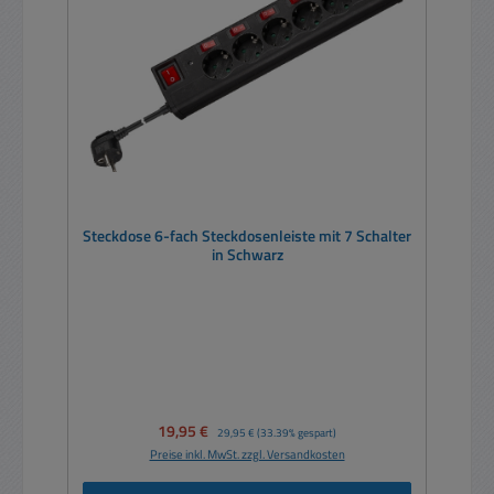
Steckdose 6-fach Steckdosenleiste mit 7 Schalter
in Schwarz
Verkaufspreis:
19,95 €
Regulärer Preis:
29,95 €
(33.39% gespart)
Preise inkl. MwSt. zzgl. Versandkosten