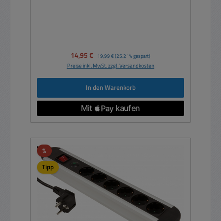
Verkaufspreis:
14,95 €
Regulärer Preis:
19,99 €
(25.21% gespart)
Preise inkl. MwSt. zzgl. Versandkosten
In den Warenkorb
Rabatt
%
Tipp