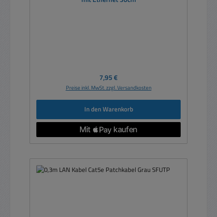
Regulärer Preis:
7,95 €
Preise inkl. MwSt. zzgl. Versandkosten
In den Warenkorb