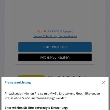
Verkaufspreis:
5,95 €
Regulärer Preis:
8,99 €
(33.82% gespart)
Preise inkl. MwSt. zzgl. Versandkosten
In den Warenkorb
Nur 4 auf Lager!
Preisauszeichnung
Privatkunden können Preise mit MwSt. (brutto) und Geschäftskunden
Preise ohne MwSt. (netto) angezeigt werden.
Bitte wählen Sie Ihre bevorzugte Einstellung: