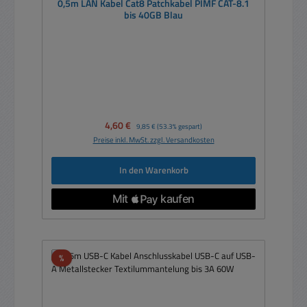
0,5m LAN Kabel Cat8 Patchkabel PIMF CAT-8.1
bis 40GB Blau
Verkaufspreis:
4,60 €
Regulärer Preis:
9,85 €
(53.3% gespart)
Preise inkl. MwSt. zzgl. Versandkosten
In den Warenkorb
Rabatt
%