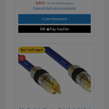
Verkaufspreis:
8,99 €
Regulärer Preis:
14,70 €
(38.84% gespart)
Preise inkl. MwSt. zzgl. Versandkosten
In den Warenkorb
Nur 1 auf Lager!
Rabatt
%