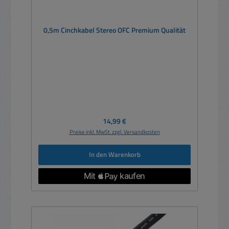
0,5m Cinchkabel Stereo OFC Premium Qualität
Regulärer Preis:
14,99 €
Preise inkl. MwSt. zzgl. Versandkosten
In den Warenkorb