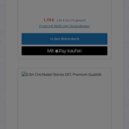
Verkaufspreis:
1,70 €
Regulärer Preis:
2,95 €
(42.37% gespart)
Preise inkl. MwSt. zzgl. Versandkosten
In den Warenkorb