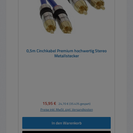
0,5m Cinchkabel Premium hochwertig Stereo
Metallstecker
Verkaufspreis:
15,95 €
Regulärer Preis:
24,70 €
(35.43% gespart)
Preise inkl. MwSt. zzgl. Versandkosten
In den Warenkorb