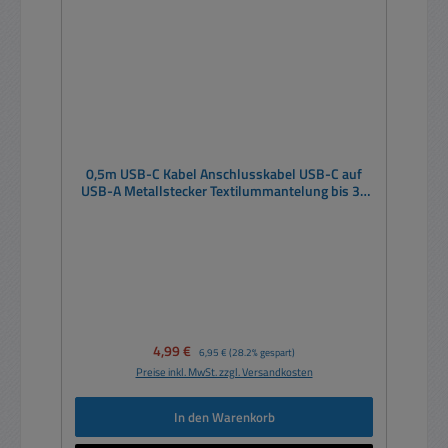
0,5m USB-C Kabel Anschlusskabel USB-C auf
USB-A Metallstecker Textilummantelung bis 3A
60W
Verkaufspreis:
4,99 €
Regulärer Preis:
6,95 €
(28.2% gespart)
Preise inkl. MwSt. zzgl. Versandkosten
In den Warenkorb