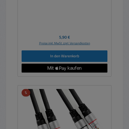
Regulärer Preis:
5,90 €
Preise inkl. MwSt. zzgl. Versandkosten
In den Warenkorb
Rabatt
%