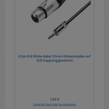
0,5m XLR Klinke Kabel 3,5mm Klinkenstecker auf
XLR Kupplung geschirmt
Regulärer Preis:
7,95 €
Preise inkl. MwSt. zzgl. Versandkosten