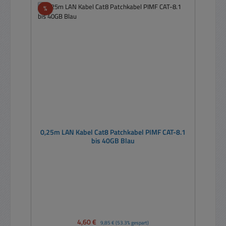
Rabatt
%
0,25m LAN Kabel Cat8 Patchkabel PIMF CAT-8.1
bis 40GB Blau
Verkaufspreis:
4,60 €
Regulärer Preis:
9,85 €
(53.3% gespart)