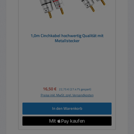
1,0m Cinchkabel hochwertig Qualität mit
Metallstecker
Verkaufspreis:
16,50 €
Regulärer Preis:
22,75 €
(27.47% gespart)
Preise inkl. MwSt. zzgl. Versandkosten
In den Warenkorb