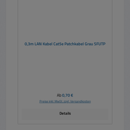
0,3m LAN Kabel Cat5e Patchkabel Grau SFUTP
Regulärer Preis:
Ab
0,70 €
Preise inkl. MwSt. zzgl. Versandkosten
Details