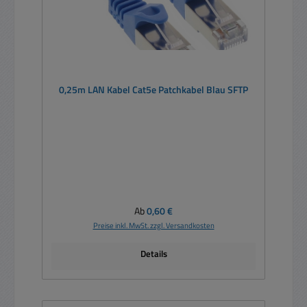
0,25m LAN Kabel Cat5e Patchkabel Blau SFTP
Regulärer Preis:
Ab
0,60 €
Preise inkl. MwSt. zzgl. Versandkosten
Details