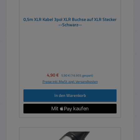
0,5m XLR Kabel 3pol XLR Buchse auf XLR Stecker
--Schwarz--
Verkaufspreis:
4,90 €
Regulärer Preis:
5,90 €
(16.95% gespart)
Preise inkl. MwSt. zzgl. Versandkosten
In den Warenkorb