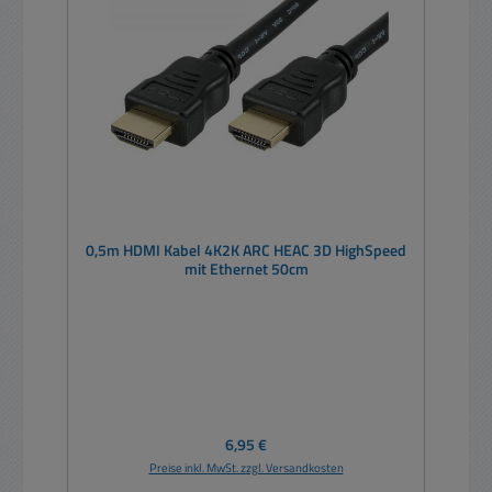
0,5m HDMI Kabel 4K2K ARC HEAC 3D HighSpeed
mit Ethernet 50cm
Regulärer Preis:
6,95 €
Preise inkl. MwSt. zzgl. Versandkosten