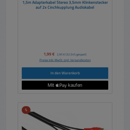
1,5m Adapterkabel Stereo 3,5mm Klinkenstecker
auf 2x Cinchkupplung Audiokabel
Verkaufspreis:
1,99 €
Regulärer Preis:
2,95 €
(32.54% gespart)
Preise inkl. MwSt. zzgl. Versandkosten
In den Warenkorb
Rabatt
%