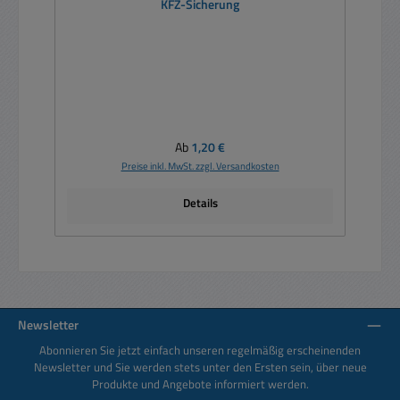
KFZ-Sicherung
Regulärer Preis:
Ab
1,20 €
Preise inkl. MwSt. zzgl. Versandkosten
Details
Newsletter
Abonnieren Sie jetzt einfach unseren regelmäßig erscheinenden
Newsletter und Sie werden stets unter den Ersten sein, über neue
Produkte und Angebote informiert werden.