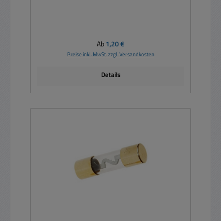
Regulärer Preis:
Ab
1,20 €
Preise inkl. MwSt. zzgl. Versandkosten
Details