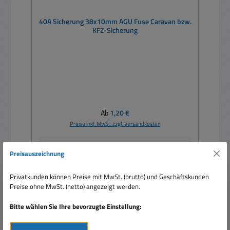
40A Sicherung 38x10mm AGU Fuse Caravan bzw.
KFZ-Sicherung
Regulärer Preis:
Ab
1,20 €
Preise inkl. MwSt. zzgl. Versandkosten
Details
Preisauszeichnung
Privatkunden können Preise mit MwSt. (brutto) und Geschäftskunden
Preise ohne MwSt. (netto) angezeigt werden.
Bitte wählen Sie Ihre bevorzugte Einstellung: