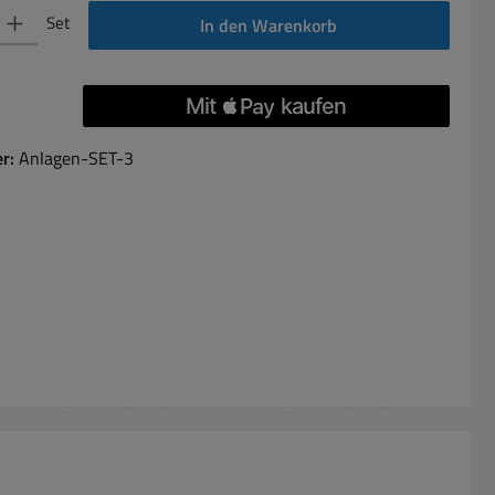
 Gib den gewünschten Wert ein oder benutze die Schaltflächen um die Anzahl 
Set
In den Warenkorb
er:
Anlagen-SET-3