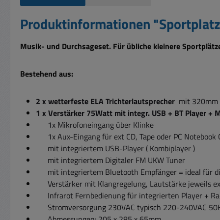
Produktinformationen "Sportplatz
Musik- und Durchsageset. Für übliche kleinere Sportplätze,
Bestehend aus:
2 x wetterfeste ELA Trichterlautsprecher
mit 320mm D
1 x Verstärker 75Watt mit integr. USB + BT Player + 
1x Mikrofoneingang über Klinke
1x Aux-Eingang für ext CD, Tape oder PC Notebo
mit integriertem USB-Player ( Kombiplayer )
mit integriertem Digitaler FM UKW Tuner
mit integriertem Bluetooth Empfänger = ideal für
Verstärker mit Klangregelung, Lautstärke jeweils 
Infrarot Fernbedienung für integrierten Player + R
Stromversorgung 230VAC typisch 220-240VAC 5
Abmessungen: 205 x 285 x 65mm