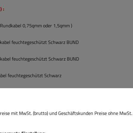
) :
 ( Rundkabel 0,75qmm oder 1,5qmm )
bel feuchtegeschützt Schwarz BUND
abel feuchtegeschützt Schwarz BUND
el feuchtegeschützt Schwarz
er:
stativ Stahl
eise mit MwSt. (brutto) und Geschäftskunden Preise ohne MwSt. 
tativ ALU inkl. Tasche