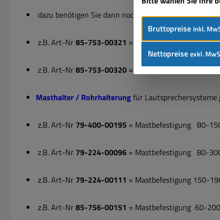
Bitte wählen Sie Ihre 
dazu benötigen Sie dann noch
Bruttopreise
inkl. MwS
z.B. Art-Nr
85-753-00321
= Stativflansch = Stativad
Nettopreise
exkl. MwS
z.B. Art-Nr
85-753-00320
= Stativflansch = Stativa
Masthalter / Rohrhalterung
für Lautsprechersysteme
z.B. Art-Nr
79-400-00195
= Mastbefestigung 80-15
z.B. Art-Nr
79-224-00096
= Mastbefestigung 80-30
z.B. Art-Nr
79-224-00111
= Mastbefestigung 150-1
z.B. Art-Nr
85-756-00151
= Mastbefestigung 60-20