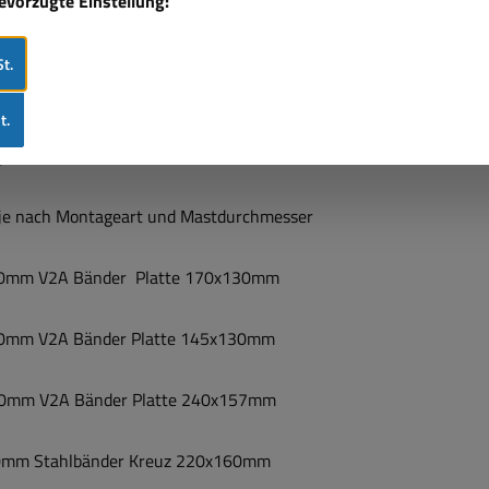
bevorzugte Einstellung:
t.
apterhülse auf M8-Dorn mit Flügelschraube
t.
dapterhülse auf M8-Dorn ohne Schraube
 je nach Montageart und Mastdurchmesser
0mm V2A Bänder Platte 170x130mm
0mm V2A Bänder Platte 145x130mm
90mm V2A Bänder Platte 240x157mm
0mm Stahlbänder Kreuz 220x160mm