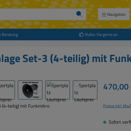
Navigation
e Beratung
Rufen Sie gerne an
lage Set-3 (4-teilig) mit Fun
Regulärer Prei
470,00 
Preise inkl. Mw
Sofort verfü