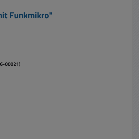
mit Funkmikro"
756-00021
)