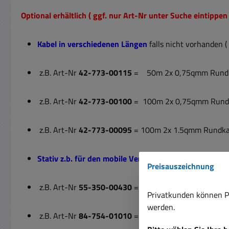
Optional erhältlich ( ggf. nur Art-Nr unter Suche eintippen 
Kabel in verschiedenen Längen
falls nicht vorhanden
z.B. Art-Nr
42-773-00115
= 50m 2x 0,75qmm Rundka
z.B. Art-Nr
42-773-00100
= 100m 2x 0,75qmm Rundk
z.B. Art-Nr
42-773-00095
= 100m 2x 1.5qmm Rundkab
Stativ z.b. für den mobile Verwendung der Lautsprech
Preisauszeichnung
z.B. Art-Nr
55-350-00430
= 1x Stativ = Lautsprecher
Privatkunden können Pr
werden.
z.B. Art-Nr
84-754-01010
= 2x Stativ = Lautsprechers