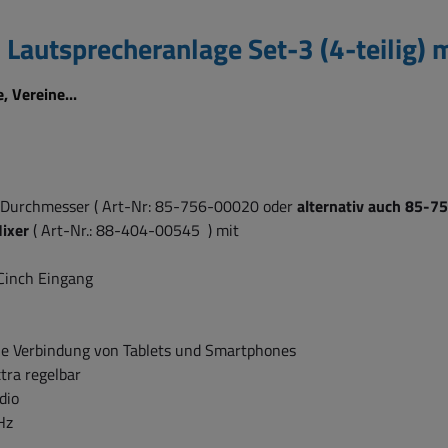
 Lautsprecheranlage Set-3 (4-teilig) 
 Vereine...
urchmesser ( Art-Nr: 85-756-00020 oder
alternativ auch 85-
Mixer
( Art-Nr.: 88-404-00545 )
mit
ok Cinch Eingang
 die Verbindung von Tablets und Smartphones
extra regelbar
adio
0Hz