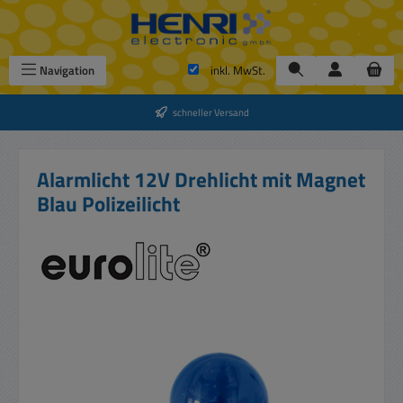
Zum Hauptinhalt springen
Navigation
inkl. MwSt.
schneller Versand
Alarmlicht 12V Drehlicht mit Magnet
Blau Polizeilicht
Bildergalerie überspringen