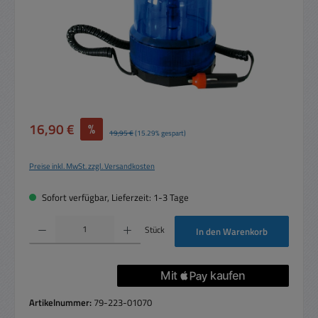
Verkaufspreis:
16,90 €
%
Regulärer Preis:
19,95 €
(15.29% gespart)
Preise inkl. MwSt. zzgl. Versandkosten
Sofort verfügbar, Lieferzeit: 1-3 Tage
Produkt Anzahl: Gib den gewünschten Wert ein oder benutze die Schaltflächen um die 
Stück
In den Warenkorb
Artikelnummer:
79-223-01070