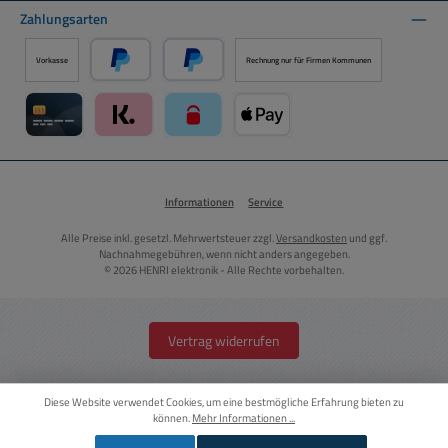
Zahlungsarten
Vorkasse
Rechnung nur für Firmen Kommunen
PayPal
Später Bezahlen über PayPal
Kreditkarte über Mollie Zahlungssystem
Klarna über Mollie Zahlungssystem
paysafecard über Mollie Zahlungssystem
Apple Pay über Mollie Zahlungs
Informationen
Service
Alle Preise inkl. gesetzl. Mehrwertsteuer zzgl.
Versandkosten
und ggf.
Nachnahmegebühren, wenn nicht anders angegeben.
© 2026 HENRI elektronik - Alle Rechte vorbehalten.
Vertrag widerrufen
Diese Website verwendet Cookies, um eine bestmögliche Erfahrung bieten zu
können.
Mehr Informationen ...