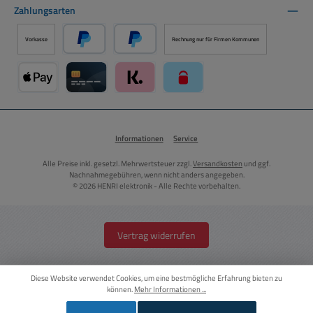
Zahlungsarten
Vorkasse
Rechnung nur für Firmen Kommunen
PayPal
Später Bezahlen über PayPal
Apple Pay über Mollie Zahlungssystem
Kreditkarte über Mollie Zahlungssystem
Klarna über Mollie Zahlungssystem
paysafecard über Mollie Zahlun
Informationen
Service
Alle Preise inkl. gesetzl. Mehrwertsteuer zzgl.
Versandkosten
und ggf.
Nachnahmegebühren, wenn nicht anders angegeben.
© 2026 HENRI elektronik - Alle Rechte vorbehalten.
Vertrag widerrufen
Diese Website verwendet Cookies, um eine bestmögliche Erfahrung bieten zu
können.
Mehr Informationen ...