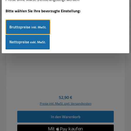
Bitte wählen Sie Ihre bevorzugte Einstellung:
Bruttopreise
inkl. MwSt.
Nettopreise
exkl. MwSt.
Mikrofon mit Schwanenhals 700mm Dynamisch Niere
500-ohm
Regulärer Preis:
52,90 €
Preise inkl. MwSt. zzgl. Versandkosten
In den Warenkorb