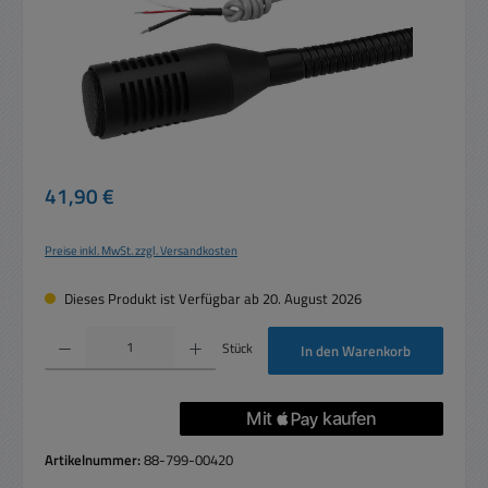
Regulärer Preis:
41,90 €
Preise inkl. MwSt. zzgl. Versandkosten
Dieses Produkt ist Verfügbar ab 20. August 2026
Produkt Anzahl: Gib den gewünschten Wert ein oder benutze die Schaltflächen um die 
Stück
In den Warenkorb
Artikelnummer:
88-799-00420