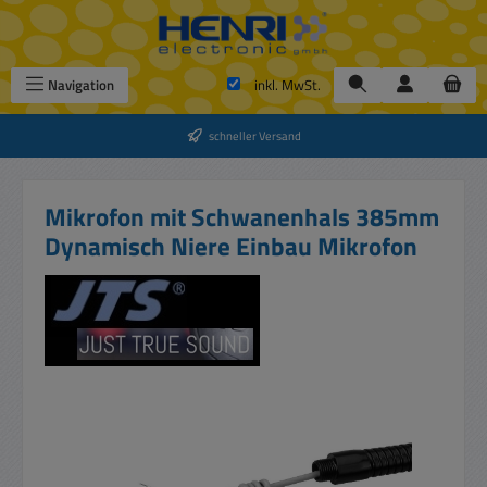
Zum Hauptinhalt springen
Navigation
inkl. MwSt.
schneller Versand
Mikrofon mit Schwanenhals 385mm
Dynamisch Niere Einbau Mikrofon
Bildergalerie überspringen