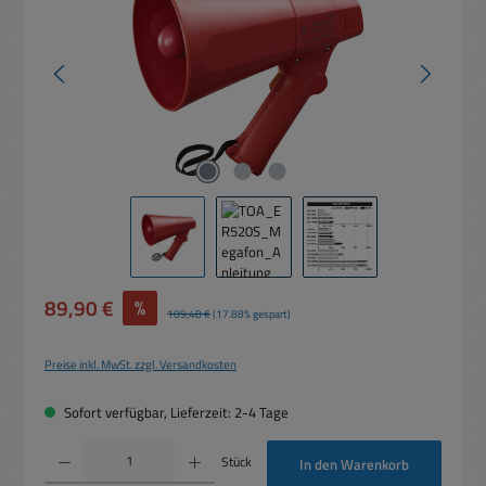
Verkaufspreis:
89,90 €
%
Regulärer Preis:
109,48 €
(17.88% gespart)
Preise inkl. MwSt. zzgl. Versandkosten
Sofort verfügbar, Lieferzeit: 2-4 Tage
Produkt Anzahl: Gib den gewünschten Wert ein oder benutze die Schaltflächen um die 
Stück
In den Warenkorb