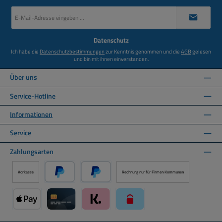
E-
Mail-
Adresse
*
Datenschutz
Ich habe die
Datenschutzbestimmungen
zur Kenntnis genommen und die
AGB
gelesen
und bin mit ihnen einverstanden.
Über uns
Service-Hotline
Informationen
Service
Zahlungsarten
Vorkasse
Rechnung nur für Firmen Kommunen
PayPal
Später Bezahlen über PayPal
Apple Pay über Mollie Zahlungssystem
Kreditkarte über Mollie Zahlungssystem
Klarna über Mollie Zahlungssystem
paysafecard über Mollie Zahlun