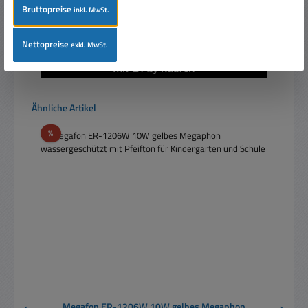
Preise inkl. MwSt. zzgl. Versandkosten
Bruttopreise
inkl. MwSt.
In den Warenkorb
Nettopreise
exkl. MwSt.
Produktgalerie überspringen
Ähnliche Artikel
Rabatt
%
Megafon ER-1206W 10W gelbes Megaphon