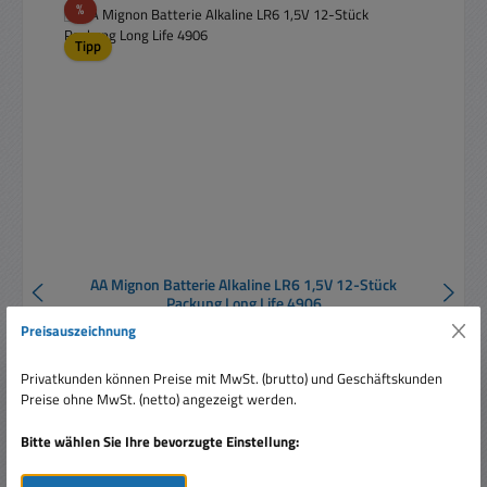
Rabatt
%
Tipp
AA Mignon Batterie Alkaline LR6 1,5V 12-Stück
Packung Long Life 4906
Preisauszeichnung
Privatkunden können Preise mit MwSt. (brutto) und Geschäftskunden
Inhalt:
12 Stück
(0,66 € / 1 Stück)
Preise ohne MwSt. (netto) angezeigt werden.
Bitte wählen Sie Ihre bevorzugte Einstellung:
Verkaufspreis:
7,95 €
Regulärer Preis:
11,99 €
(33.69% gespart)