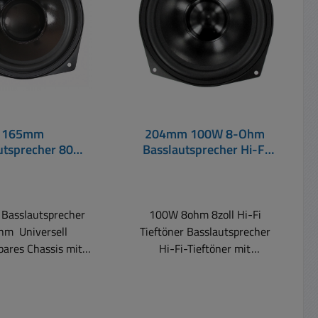
165mm
204mm 100W 8-Ohm
utsprecher 80W
Basslautsprecher Hi-Fi
8-Ohm
Tieftöner 8zoll Bass
Basslautsprecher
100W 8ohm 8zoll Hi-Fi
hm Universell
Tieftöner Basslautsprecher
bares Chassis mit
Hi-Fi-Tieftöner mit
mmisicke und
Polypropylen-Membran.
opylen-Membrane.
Durch ausgeglichenen
Typischer
Frequenzgang auch für 2-
autsprecher für 2-
Wege-Kombinationen bis