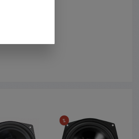
t
Rabatt
%