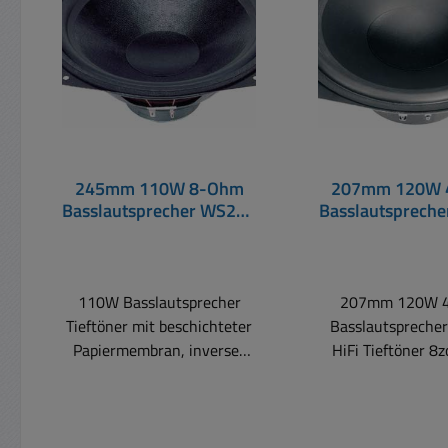
245mm 110W 8-Ohm
207mm 120W 
Basslautsprecher WS25E
Basslautsprech
10zoll Tieftöner
HiFi Tieftö
110W Basslautsprecher
207mm 120W 
Tieftöner mit beschichteter
Basslautspreche
Papiermembran, inverser
HiFi Tieftöner 8zo
Staubschutzkalotte,
Tieftöner mit Poly
Gummisicke und
Membran Durch
tiefgezogener Polplatte für
ausgegliche
große Membranhübe.
Frequenzgang auc