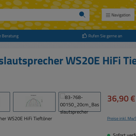
Navigation
e Beratung
Rufen Sie gerne an
utsprecher WS20E HiFi Tie
Verkaufspreis:
36,90 €
Preise inkl. Mw
Sofort verfü