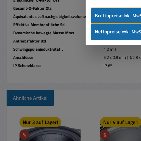
Gesamt-Q-Faktor Qts
1,23
Bruttopreise
inkl. MwS
Äquivalentes Luftnachgiebigkeitsvolumen Vas
44 l
Effektive Membranfläche Sd
240 cm²
Nettopreise
exkl. MwS
Dynamische bewegte Masse Mms
21 g
Antriebsfaktor Bxl
5,5 T m
Schwingspuleninduktivität L
1,0 mH
Anschlüsse
5,2 x 0,8 mm (+)/2,8 x
IP Schutzklasse
IP 65
Ähnliche Artikel
Produktgalerie überspringen
Nur 3 auf Lager!
Nur 4 auf Lager!
Rabatt
Rabatt
%
%