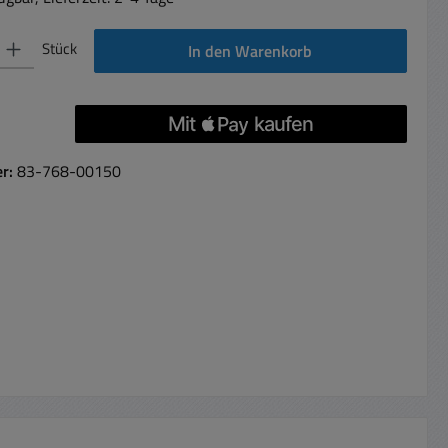
 Gib den gewünschten Wert ein oder benutze die Schaltflächen um die Anzahl 
Stück
In den Warenkorb
er:
83-768-00150