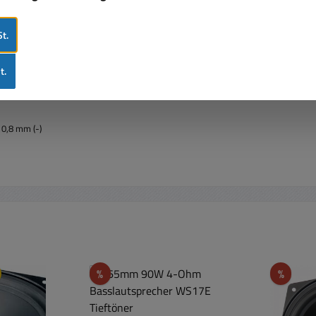
t.
t.
 0,8 mm (-)
Rabatt
Rabat
%
%