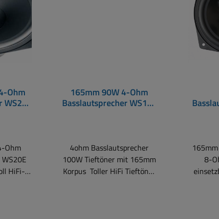
4-Ohm
165mm 90W 4-Ohm
er WS20E
Basslautsprecher WS17E
Bassla
ner
Tieftöner
4-Ohm
4ohm Basslautsprecher
165mm 
r WS20E
100W Tieftöner mit 165mm
8-O
ll HiFi-
Korpus Toller HiFi Tieftöner
einsetz
propylen-
mit beschichteter
Gu
Papiermembran, elastischer
Polypr
nen
Gummisicke und inverser
h für 2-,
Staubschutzkalotte. Durch
Ersatzl