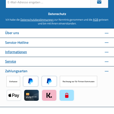
Mail-
Adresse
*
Datenschutz
Ich habe die
Datenschutzbestimmungen
zur Kenntnis genommen und die
AGB
gelesen
und bin mit ihnen einverstanden.
Über uns
Service-Hotline
Informationen
Service
Zahlungsarten
Vorkasse
Rechnung nur für Firmen Kommunen
PayPal
Später Bezahlen über PayPal
Apple Pay über Mollie Zahlungssystem
Kreditkarte über Mollie Zahlungssystem
Klarna über Mollie Zahlungssystem
paysafecard über Mollie Zahlun