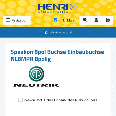
Zum Hauptinhalt springen
Navigation
inkl. MwSt.
schneller Versand
Speakon 8pol Buchse Einbaubuchse
NL8MPR 8polig
Bildergalerie überspringen