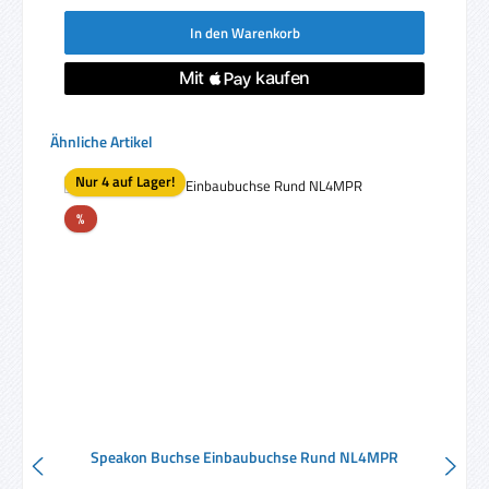
In den Warenkorb
Produktgalerie überspringen
Ähnliche Artikel
Nur 4 auf Lager!
Rabatt
%
Speakon Buchse Einbaubuchse Rund NL4MPR