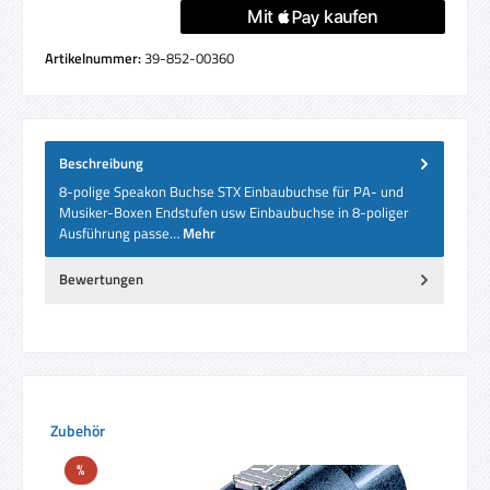
Artikelnummer:
39-852-00360
Beschreibung
8-polige Speakon Buchse STX Einbaubuchse für PA- und
Musiker-Boxen Endstufen usw Einbaubuchse in 8-poliger
Ausführung passe…
Mehr
Bewertungen
Produktgalerie überspringen
Zubehör
Rabatt
%