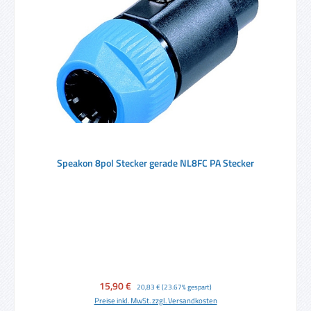
Speakon 8pol Stecker gerade NL8FC PA Stecker
Verkaufspreis:
15,90 €
Regulärer Preis:
20,83 €
(23.67% gespart)
Preise inkl. MwSt. zzgl. Versandkosten