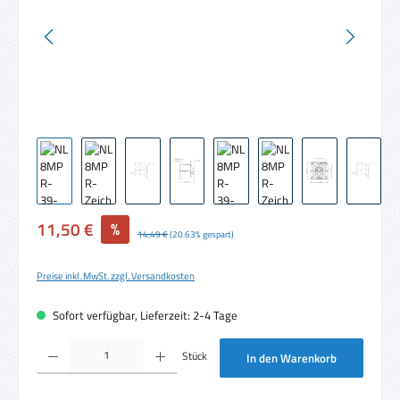
Verkaufspreis:
11,50 €
%
Regulärer Preis:
14,49 €
(20.63% gespart)
Preise inkl. MwSt. zzgl. Versandkosten
Sofort verfügbar, Lieferzeit: 2-4 Tage
Produkt Anzahl: Gib den gewünschten Wert ein oder benutze die Schaltflächen um die 
Stück
In den Warenkorb