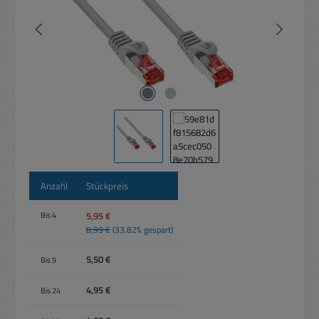
Anzahl
Stückpreis
5,95 €
Bis
4
8,99 €
(33.82% gespart)
5,50 €
Bis
9
4,95 €
Bis
24