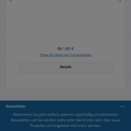
Regulärer Preis:
Ab
1,85 €
Preise inkl. MwSt. zzgl. Versandkosten
Details
Newsletter
Abonnieren Sie jetzt einfach unseren regelmäßig erscheinenden
Newsletter und Sie werden stets unter den Ersten sein, über neue
Produkte und Angebote informiert werden.