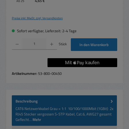
4,65 €
Ab
25
Preise inkl. MwSt. zzgl. Versandkosten
Sofort verfügbar, Lieferzeit: 2-4 Tage
Produkt Anzahl: Gib den gewünschten Wert ein oder benutze die Schaltflächen um die 
Stück
In den Warenkorb
Artikelnummer:
53-800-00450
Beschreibung
CAT6 Netzwerkkabel Grau = 1:1 10/100/1000Mbit (1GBit) 2x
RJ45 Stecker vergossen S-STP Kabel, Cat.6, AWG27 gesamt
Geflecht…
Mehr