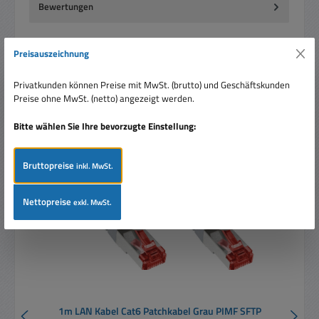
Bewertungen
Preisauszeichnung
Privatkunden können Preise mit MwSt. (brutto) und Geschäftskunden
Preise ohne MwSt. (netto) angezeigt werden.
Produktgalerie überspringen
Ähnliche Artikel
Bitte wählen Sie Ihre bevorzugte Einstellung:
Bruttopreise
inkl. MwSt.
Nettopreise
exkl. MwSt.
1m LAN Kabel Cat6 Patchkabel Grau PIMF SFTP