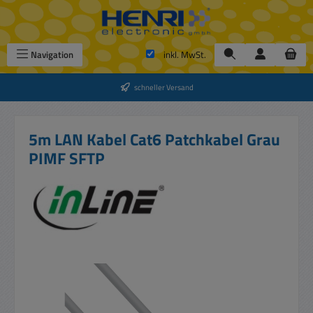
Zum Hauptinhalt springen
Navigation
inkl. MwSt.
schneller Versand
5m LAN Kabel Cat6 Patchkabel Grau
PIMF SFTP
Bildergalerie überspringen