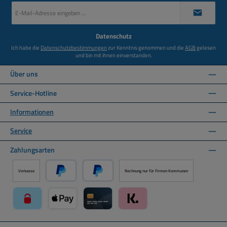
E-
Mail-
Adresse
*
Datenschutz
Ich habe die
Datenschutzbestimmungen
zur Kenntnis genommen und die
AGB
gelesen
und bin mit ihnen einverstanden.
Über uns
Service-Hotline
Informationen
Service
Zahlungsarten
Vorkasse
Rechnung nur für Firmen Kommunen
PayPal
Später Bezahlen über PayPal
paysafecard über Mollie Zahlungssystem
Apple Pay über Mollie Zahlungssystem
Kreditkarte über Mollie Zahlungssystem
Klarna über Mollie Zahlungssyst