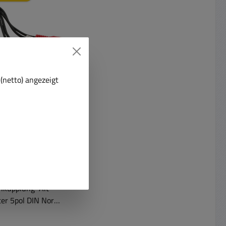
t
(netto) angezeigt
dioadapter 5pol
Stecker auf 4x
nchkupplung
N Adapterkabel auf
kupplung Alt
er 5pol DIN Norm
Fi Geräte aller Art