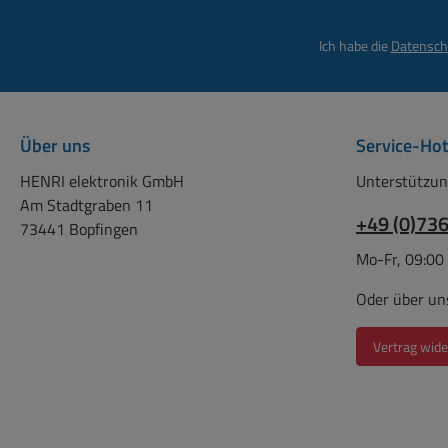
als weitere Bild a
Ich habe die
Datensch
Über uns
Service-Hot
HENRI elektronik GmbH
Unterstützun
Am Stadtgraben 11
+49 (0)73
73441 Bopfingen
Mo-Fr, 09:00
Oder über un
Vertrag wide