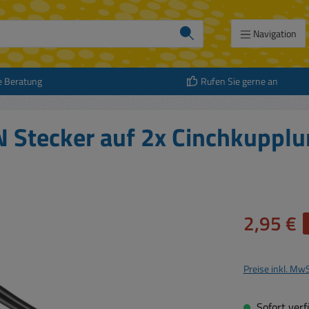
Navigation
e Beratung
Rufen Sie gerne an
N Stecker auf 2x Cinchkuppl
Verkaufspreis:
2,95 €
Preise inkl. Mw
Sofort verfü