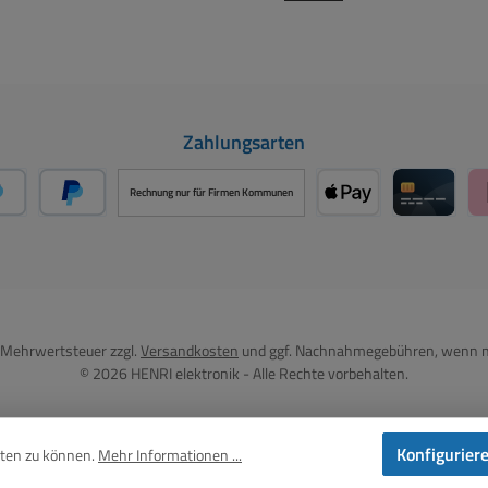
Zahlungsarten
Rechnung nur für Firmen Kommunen
PayPal
Später Bezahlen über PayPal
Apple Pay über Mo
Kreditka
l. Mehrwertsteuer zzgl.
Versandkosten
und ggf. Nachnahmegebühren, wenn n
© 2026 HENRI elektronik - Alle Rechte vorbehalten.
Konfigurier
eten zu können.
Mehr Informationen ...