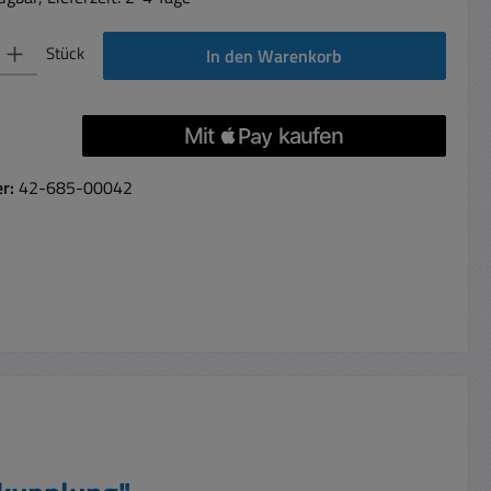
 Gib den gewünschten Wert ein oder benutze die Schaltflächen um die Anzahl 
Stück
In den Warenkorb
er:
42-685-00042