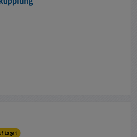
hkupplung"
uf Lager!