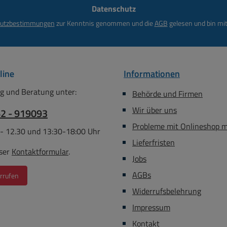
ngehängt !
Rot+Schw
Datenschutz
*
durch da
utzbestimmungen
zur Kenntnis genommen und die
AGB
gelesen und bin mit
Farben i
auch ni
da nur
Geschirm
line
Informationen
mit 5-p
4x Cinc
g und Beratung unter:
Behörde und Firmen
Kabelad
Wir über uns
62 - 919093
klassi
5pol DIN
Probleme mit Onlineshop 
 - 12.30 und 13:30-18:00 Uhr
als weite
Lieferfristen
ser
Kontaktformular
.
Jobs
AGBs
rrufen
Widerrufsbelehrung
Impressum
Kontakt