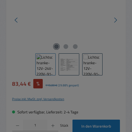
Verkaufspreis:
83,44 €
%
Regulärer Preis:
119,00 €
(29.88% gespart)
Preise inkl. MwSt. zzgl. Versandkosten
Sofort verfügbar, Lieferzeit: 2-4 Tage
Produkt Anzahl: Gib den gewünschten Wert ein oder benutze die Schaltflächen um die 
Stück
In den Warenkorb