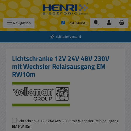
Zum Hauptinhalt springen
Navigation
inkl. MwSt.
schneller Versand
Lichtschranke 12V 24V 48V 230V
mit Wechsler Relaisausgang EM
RW10m
Bildergalerie überspringen