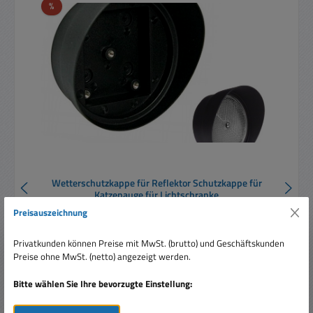
Rabatt
%
Wetterschutzkappe für Reflektor Schutzkappe für
Katzenauge für Lichtschranke
Preisauszeichnung
Privatkunden können Preise mit MwSt. (brutto) und Geschäftskunden
Preise ohne MwSt. (netto) angezeigt werden.
Bitte wählen Sie Ihre bevorzugte Einstellung:
Verkaufspreis:
10,00 €
Regulärer Preis:
22,49 €
(55.54% gespart)