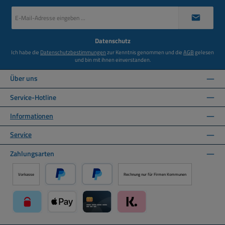
E-
Mail-
Adresse
*
Datenschutz
Ich habe die
Datenschutzbestimmungen
zur Kenntnis genommen und die
AGB
gelesen
und bin mit ihnen einverstanden.
Über uns
Service-Hotline
Informationen
Service
Zahlungsarten
Vorkasse
Rechnung nur für Firmen Kommunen
PayPal
Später Bezahlen über PayPal
paysafecard über Mollie Zahlungssystem
Apple Pay über Mollie Zahlungssystem
Kreditkarte über Mollie Zahlungssystem
Klarna über Mollie Zahlungssyst