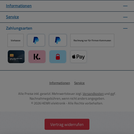
Informationen
Service
Zahlungsarten
Vorkasse
Rechnung nur für Firmen Kommunen
PayPal
Später Bezahlen über PayPal
Kreditkarte über Mollie Zahlungssystem
Klarna über Mollie Zahlungssystem
paysafecard über Mollie Zahlungssystem
Apple Pay über Mollie Zahlungs
Informationen
Service
Alle Preise inkl. gesetzl. Mehrwertsteuer zzgl.
Versandkosten
und ggf.
Nachnahmegebühren, wenn nicht anders angegeben.
© 2026 HENRI elektronik - Alle Rechte vorbehalten.
Vertrag widerrufen