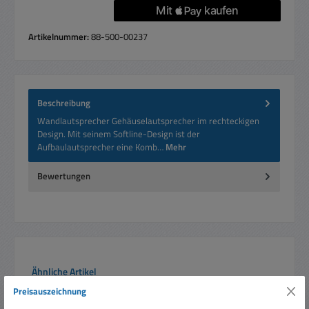
Artikelnummer:
88-500-00237
Beschreibung
Wandlautsprecher Gehäuselautsprecher im rechteckigen
Design. Mit seinem Softline-Design ist der
Aufbaulautsprecher eine Komb…
Mehr
Bewertungen
Produktgalerie überspringen
Ähnliche Artikel
Preisauszeichnung
Rabatt
%