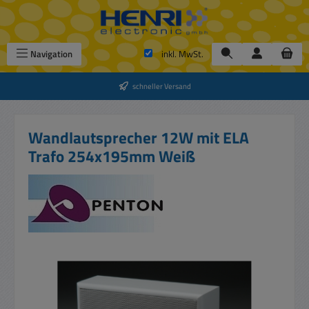
Zum Hauptinhalt springen
Navigation
inkl. MwSt.
schneller Versand
Wandlautsprecher 12W mit ELA
Trafo 254x195mm Weiß
Bildergalerie überspringen