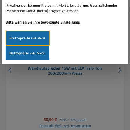
Privatkunden können Preise mit MwSt. (brutto) und Geschäftskunden
Preise ohne MwSt. (netto) angezeigt werden.
Bitte wählen Sie Ihre bevorzugte Einstellung:
Bruttopreise
inkl. MwSt.
Nettopreise
exkl. MwSt.
Wandlautsprecher 15W mit ELA Trafo Holz
260x200mm Weiss
Verkaufspreis:
56,90 €
Regulärer Preis:
72,95 €
(22% gespart)
Preise inkl. MwSt. zzgl. Versandkosten