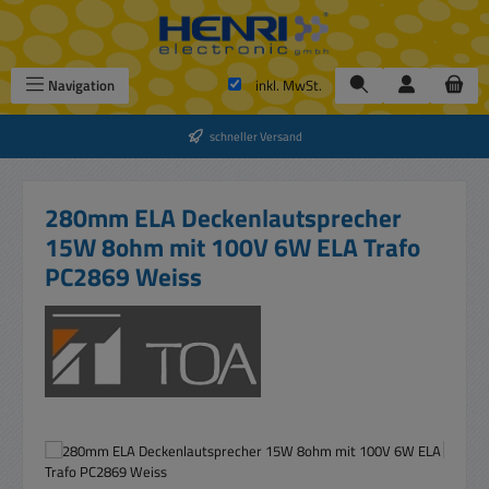
Zum Hauptinhalt springen
Navigation
inkl. MwSt.
schneller Versand
280mm ELA Deckenlautsprecher
15W 8ohm mit 100V 6W ELA Trafo
PC2869 Weiss
Bildergalerie überspringen