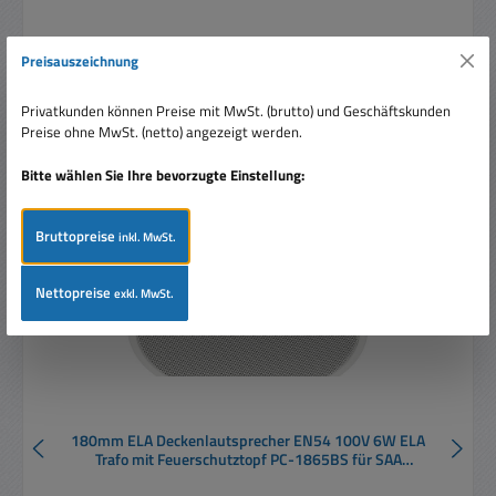
Preisauszeichnung
Privatkunden können Preise mit MwSt. (brutto) und Geschäftskunden
Produktgalerie überspringen
Ähnliche Artikel
Preise ohne MwSt. (netto) angezeigt werden.
Rabatt
%
Bitte wählen Sie Ihre bevorzugte Einstellung:
Bruttopreise
inkl. MwSt.
Nettopreise
exkl. MwSt.
180mm ELA Deckenlautsprecher EN54 100V 6W ELA
Trafo mit Feuerschutztopf PC-1865BS für SAA
Sprachanlagen