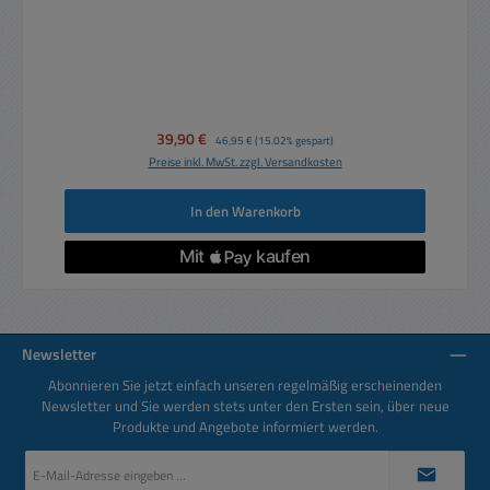
Verkaufspreis:
39,90 €
Regulärer Preis:
46,95 €
(15.02% gespart)
Preise inkl. MwSt. zzgl. Versandkosten
In den Warenkorb
Newsletter
Abonnieren Sie jetzt einfach unseren regelmäßig erscheinenden
Newsletter und Sie werden stets unter den Ersten sein, über neue
Produkte und Angebote informiert werden.
E-
Mail-