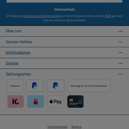
Adresse
*
Datenschutz
Ich habe die
Datenschutzbestimmungen
zur Kenntnis genommen und die
AGB
gelesen
und bin mit ihnen einverstanden.
Über uns
Service-Hotline
Informationen
Service
Zahlungsarten
Vorkasse
Rechnung nur für Firmen Kommunen
PayPal
Später Bezahlen über PayPal
Klarna über Mollie Zahlungssystem
paysafecard über Mollie Zahlungssystem
Apple Pay über Mollie Zahlungssystem
Kreditkarte über Mollie Zahlung
Informationen
Service