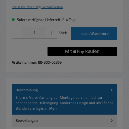
Preise inkl. MwSt. zzgl. Versandkosten
Sofort verfügbar, Lieferzeit: 2-4 Tage
Produkt Anzahl: Gib den gewünschten Wert ein oder benutze die Schaltflächen um die 
Stück
In den Warenkorb
Artikelnummer:
88-500-02869
Beschreibung
Enorme Vereinfachung der Montage durch einfach zu
handhabende Befestigung. Modernes Design und ultraflache
Blenden ermöglich…
Mehr
Bewertungen