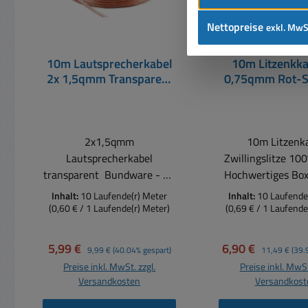
Nettopreise
exkl. MwS
10m Lautsprecherkabel
10m Litzenkka
2x 1,5qmm Transparent
0,75qmm Rot-
CCA
Litze 100% K
2x1,5qmm
10m Litzenk
Lautsprecherkabel
Zwillingslitze 10
transparent Bundware - 10
Hochwertiges Bo
Meter Zwillingslitze
Querschnitt 2x 
Inhalt:
10 Laufende(r) Meter
Inhalt:
10 Laufende
Querschnitt 2 x 1,5qmm
Ader - Aufbau 2
(0,60 € / 1 Laufende(r) Meter)
(0,69 € / 1 Laufende
Plus-/Minuspol-
Farbe: Rot - S
Kennzeichnung Kabel:
Innenleiter, Mat
Verkaufspreis:
Regulärer Preis:
Verkaufspreis:
Regulärer Pre
5,99 €
6,90 €
9,99 €
(40.04% gespart)
11,49 €
(39.
Transparent / CCA
(99,9% sauerstof
Preise inkl. MwSt. zzgl.
Preise inkl. MwSt
Aussendurchmesser A.D.:
Kupfer) Kabellä
Versandkosten
Versandkost
6,5mm x 3,1mm
Innenleiter, Aderq
2x 0,75q