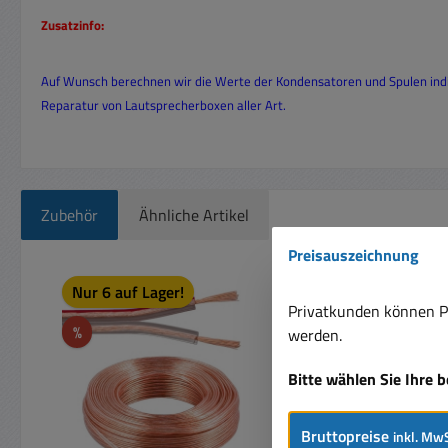
Zusatzinfo:
Auf Wunsch berechnen wir die Werte der Kondensatoren und Spulen indivi
Reparatur von Lautsprecherboxen aller Art.
Zubehör
Ähnliche Artikel
Preisauszeichnung
Produktgalerie überspringen
Rabatt
Nur 6 auf Lager!
%
Privatkunden können Pr
Rabatt
%
werden.
Bitte wählen Sie Ihre 
Bruttopreise
inkl. MwS