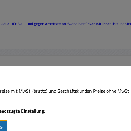
duell für Sie.... und
gegen Arbeitszeitaufwand
bestücken wir ihnen ihre individ
Rabat
%
eise mit MwSt. (brutto) und Geschäftskunden Preise ohne MwSt. 
Tipp
bevorzugte Einstellung:
t.