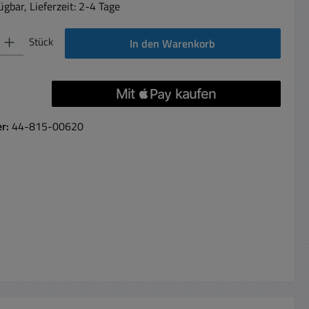
gbar, Lieferzeit: 2-4 Tage
 Gib den gewünschten Wert ein oder benutze die Schaltflächen um die Anzahl 
Stück
In den Warenkorb
er:
44-815-00620