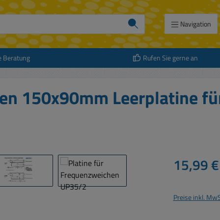
Navigation
e Beratung
Rufen Sie gerne an
hen 150x90mm Leerplatine f
Regulärer Prei
15,99 €
Preise inkl. Mw