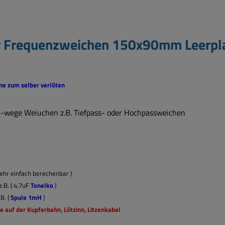
ür Frequenzweichen 150x90mm Leerpl
ine zum selber verlöten
 1-wege Weiuchen z.B. Tiefpass- oder Hochpassweichen
sehr einfach berechenbar )
.B. ( 4,7uF
Tonelko
)
B. (
Spule 1mH
)
te auf der Kupferbahn, Lötzinn, Litzenkabel