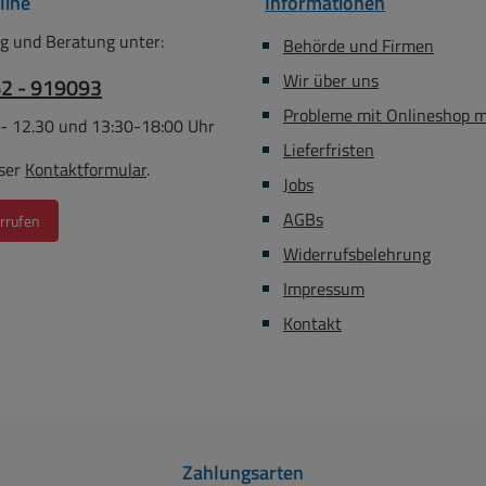
line
Informationen
g und Beratung unter:
Behörde und Firmen
Wir über uns
62 - 919093
Probleme mit Onlineshop 
 - 12.30 und 13:30-18:00 Uhr
Lieferfristen
ser
Kontaktformular
.
Jobs
AGBs
rrufen
Widerrufsbelehrung
Impressum
Kontakt
Zahlungsarten