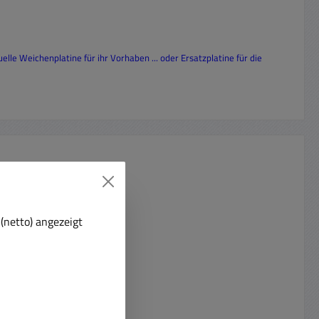
uelle Weichenplatine für ihr Vorhaben ... oder Ersatzplatine für die
t
(netto) angezeigt