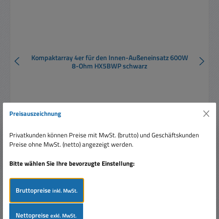
Kompaktarray 4er für den Innen-Außeneinsatz 600W
8-Ohm HX5BWP schwarz
Preisauszeichnung
Privatkunden können Preise mit MwSt. (brutto) und Geschäftskunden
Verkaufspreis:
899,95 €
Regulärer Preis:
Preise ohne MwSt. (netto) angezeigt werden.
1.049,58 €
(14.26% gespart)
Preise inkl. MwSt. zzgl. Versandkosten
Bitte wählen Sie Ihre bevorzugte Einstellung:
In den Warenkorb
Bruttopreise
inkl. MwSt.
Nettopreise
exkl. MwSt.