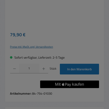
Regulärer Preis:
79,90 €
Preise inkl. MwSt. zzgl. Versandkosten
Sofort verfügbar, Lieferzeit: 2-5 Tage
Produkt Anzahl: Gib den gewünschten Wert ein oder benutze die Schaltflächen um die 
Stück
In den Warenkorb
Artikelnummer:
84-754-01030