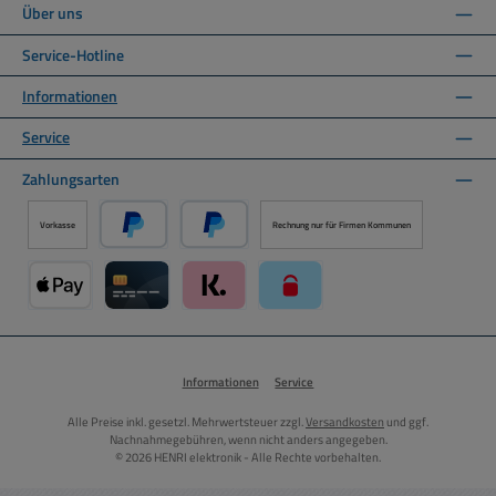
Über uns
Service-Hotline
Informationen
Service
Zahlungsarten
Vorkasse
Rechnung nur für Firmen Kommunen
PayPal
Später Bezahlen über PayPal
Apple Pay über Mollie Zahlungssystem
Kreditkarte über Mollie Zahlungssystem
Klarna über Mollie Zahlungssystem
paysafecard über Mollie Zahlun
Informationen
Service
Alle Preise inkl. gesetzl. Mehrwertsteuer zzgl.
Versandkosten
und ggf.
Nachnahmegebühren, wenn nicht anders angegeben.
© 2026 HENRI elektronik - Alle Rechte vorbehalten.