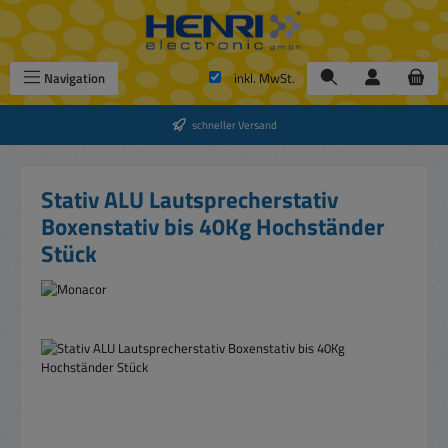
Zum Hauptinhalt springen
Navigation
inkl. MwSt.
schneller Versand
Stativ ALU Lautsprecherstativ
Boxenstativ bis 40Kg Hochständer
Stück
Bildergalerie überspringen