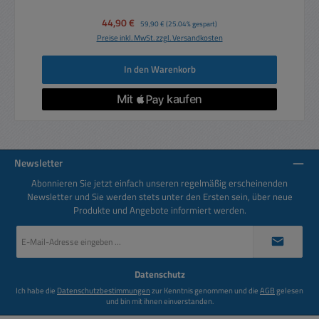
Verkaufspreis:
44,90 €
Regulärer Preis:
59,90 €
(25.04% gespart)
Preise inkl. MwSt. zzgl. Versandkosten
In den Warenkorb
Newsletter
Abonnieren Sie jetzt einfach unseren regelmäßig erscheinenden
Newsletter und Sie werden stets unter den Ersten sein, über neue
Produkte und Angebote informiert werden.
E-
Mail-
Adresse
*
Datenschutz
Ich habe die
Datenschutzbestimmungen
zur Kenntnis genommen und die
AGB
gelesen
und bin mit ihnen einverstanden.