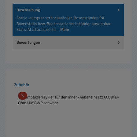
Beschreibung
Stativ Lautsprecherhochständer, Boxenständer, PA
Boxenstativ bzw. Bodenstativ Hochständer ausziehbar
Stativ ALU Lautspreche…
Mehr
Bewertungen
Produktgalerie überspringen
Zubehör
Rabatt
%