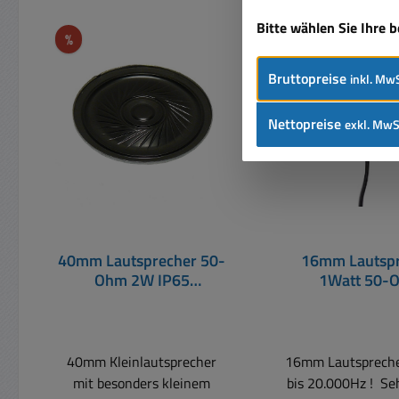
Produktgalerie überspringen
Bitte wählen Sie Ihre 
Rabatt
Rabatt
%
%
Bruttopreise
inkl. MwS
Nettopreise
exkl. MwS
40mm Lautsprecher 50-
16mm Lautspr
Ohm 2W IP65
1Watt 50-
Kleinlautsprecher ersetzt
45-Ohm
40mm Kleinlautsprecher
16mm Lautspreche
mit besonders kleinem
bis 20.000Hz ! Seh