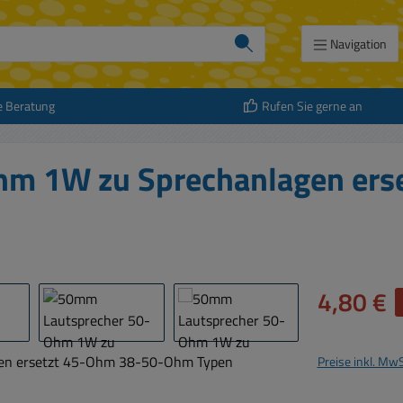
Navigation
e Beratung
Rufen Sie gerne an
m 1W zu Sprechanlagen ers
Verkaufspreis:
4,80 €
Preise inkl. Mw