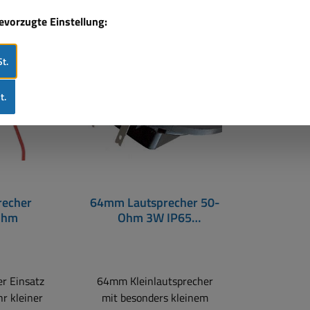
bevorzugte Einstellung:
Rabatt
%
t.
t.
echer
64mm Lautsprecher 50-
Ohm
Ohm 3W IP65
Kleinlautsprecher
r Einsatz
64mm Kleinlautsprecher
r kleiner
mit besonders kleinem