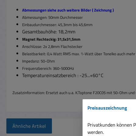
Abmessungen siehe auch weitere Bilder ( Zeichnung )
Abmessungen: 50mm Durchmesser
Einbaudurchmesser: 45,3mm bis 45,6mm
Gesamtbauhöhe: 18,2mm
Magnet Rechteckig: 31,5x31,5mm
Anschlüsse: 2x 2,8mm Flachstecker
Belastbarkeit: 0,4 Watt RMS max. 1-Watt über Tonelko auch mehr
Impedanz: 50-Ohm
Frequenzbereich: 360-5000Hz
Temperatureinsatzbereich : -25...+60°C
Zusatzinformation: Ersetzt auch u.a. K.Toptone F20C05 mit 50-Ohm und
Preisauszeichnung
Privatkunden können Pr
Ähnliche Artikel
werden.