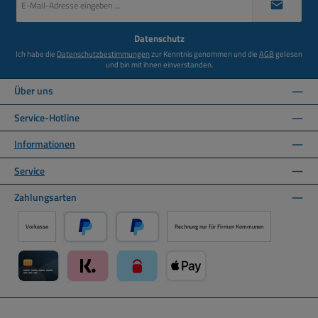
Mail-
Adresse
*
Datenschutz
Ich habe die
Datenschutzbestimmungen
zur Kenntnis genommen und die
AGB
gelesen
und bin mit ihnen einverstanden.
Über uns
Service-Hotline
Informationen
Service
Zahlungsarten
Vorkasse
Rechnung nur für Firmen Kommunen
PayPal
Später Bezahlen über PayPal
Kreditkarte über Mollie Zahlungssystem
Klarna über Mollie Zahlungssystem
paysafecard über Mollie Zahlungssystem
Apple Pay über Mollie Zahlungs