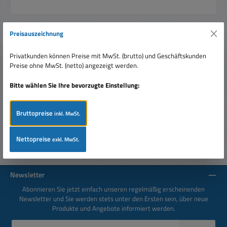
Preisauszeichnung
Beschreibung
Privatkunden können Preise mit MwSt. (brutto) und Geschäftskunden
1,5V Baby Batterien TECXUS 2-er Packung Hochwertige
Preise ohne MwSt. (netto) angezeigt werden.
Energiequelle zum Einsatz in Geräten mit einem hohen
Energieverbrauch w…
Mehr
Bitte wählen Sie Ihre bevorzugte Einstellung:
Bewertungen
Bruttopreise
inkl. MwSt.
Nettopreise
exkl. MwSt.
Newsletter
Abonnieren Sie jetzt einfach unseren regelmäßig erscheinenden
Newsletter und Sie werden stets unter den Ersten sein, über neue
Produkte und Angebote informiert werden.
E-