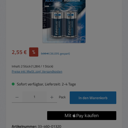
Verkaufspreis:
2,55 €
%
Regulärer Preis:
3,99 €
(36.09% gespart)
Inhalt:
2 Stück
(1,28 € / 1 Stück)
Preise inkl. MwSt. zzgl. Versandkosten
Sofort verfügbar, Lieferzeit: 2-4 Tage
Produkt Anzahl: Gib den gewünschten Wert ein oder benutze die Schaltflächen um die 
Pack
In den Warenkorb
Artikelnummer:
33-460-01320