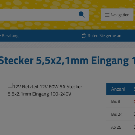
Navigation
e Beratung
Rufen Sie gerne an
 Stecker 5,5x2,1mm Eingang
Anzahl
Bis
9
Bis
24
Ab
25