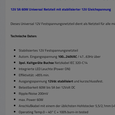
12V 5A 60W Universal Netzteil mit stabilisierter 12V Gleichspannung
Dieses Universal 12V Festspannungsnetzteil dient als Netzteil für alle
Technische Daten:
Stabilisiertes 12V Festspannungsnetzteil
Autom. Eingangsspannung
100...240VAC
/ 47...63Hz über
3pol. Kaltgeräte Buchse
Netzkabel IEC 320-C14
Integrierte LED Leuchte (Power ON)
Effiktivität: >85% min.
Ausgangsspannung
12Vdc stabilisiert
und kurzschlussfest.
Belastbarkeit 60W bis 5A bei 12Volt DC
Ripple/Noise 200mV
max. Power 60W
Anschlußkabel mit einem der üblichsten Hohlstecker 5,5/2,1mm (+P
Operating Temp.0 ~ 40° C + 100% burn-in tested