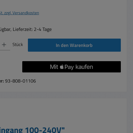
St. zzgl. Versandkosten
gbar, Lieferzeit: 2-4 Tage
 Gib den gewünschten Wert ein oder benutze die Schaltflächen um die Anzahl 
Stück
In den Warenkorb
er:
93-808-01106
Eingang 100-240V"