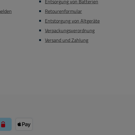
Entsorgung von Batterien
melden
Retourenformular
Entstorgung von Altgeräte
Verpackungsverordnung
Versand und Zahlung
Mollie Zahlungssystem
ber Mollie Zahlungssystem
paysafecard über Mollie Zahlungssystem
Apple Pay über Mollie Zahlungssystem