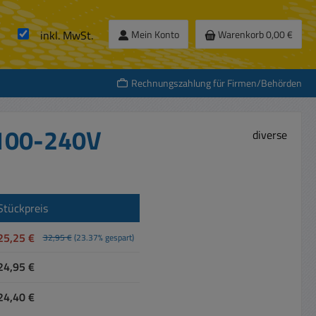
inkl. MwSt.
Mein Konto
Warenkorb
0,00 €
Rechnungszahlung für Firmen/Behörden
 100-240V
diverse
Stückpreis
25,25 €
32,95 €
(23.37% gespart)
24,95 €
24,40 €