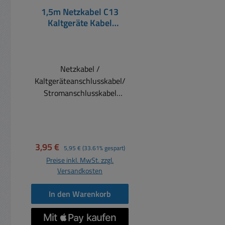
1,5m Netzkabel C13
Kaltgeräte Kabel
Schwarz
Netzkabel /
Kaltgeräteanschlusskabel/
Stromanschlusskabel
Schutzkontaktstecker 90°
abgewinkelt auf
Kaltgerätebuchse 230V AC
geeignet bis 250V (AC)
Verkaufspreis:
Regulärer Preis:
3,95 €
5,95 €
(33.61% gespart)
10/16A Leiterquerschnitt 3
Preise inkl. MwSt. zzgl.
x 0,75qmm Kabeltyp: H05VV
Versandkosten
3x0,75qmm Kabelfarbe:
Schwarz Gewicht: 0,19kg
In den Warenkorb