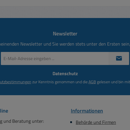
Newsletter
heinenden Newsletter und Sie werden stets unter den Ersten sei
E-
Mail-
Adresse
Datenschutz
*
utzbestimmungen
zur Kenntnis genommen und die
AGB
gelesen und bin mit
line
Informationen
g und Beratung unter:
Behörde und Firmen