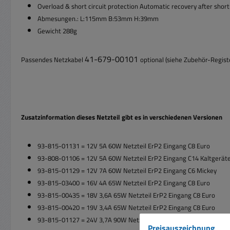
Overload & short circuit protection Automatic recovery after short
Abmesungen.: L:115mm B:53mm H:39mm
Gewicht 288g
41-679-00101
Passendes Netzkabel
optional (siehe Zubehör-Regist
Zusatzinformation dieses Netzteil gibt es in verschiedenen Versionen
93-815-01131 = 12V 5A 60W Netzteil ErP2 Eingang C8 Euro
93-808-01106 = 12V 5A 60W Netzteil ErP2 Eingang C14 Kaltgerät
93-815-01129 = 1
2V 7A 60W Netzteil ErP2 Eingang C6 Mickey
93-815-03400 =
16V 4A 65W Netzteil ErP2 Eingang C8 Euro
93-815-00435 =
18V 3,6A 65W Netzteil ErP2 Eingang C8 Euro
93-815-00420 =
19V 3,4A 65W Netzteil ErP2 Eingang C8 Euro
93-815-01127 = 24
V 3,7A 90W Netzteil ErP2 Eingang
C6 Mickey
Preisauszeichnung