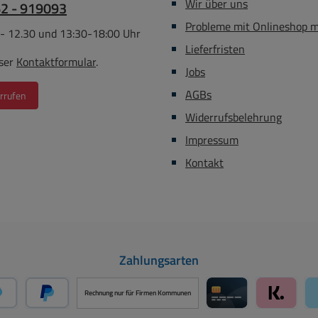
Wir über uns
62 - 919093
Probleme mit Onlineshop 
 - 12.30 und 13:30-18:00 Uhr
Lieferfristen
ser
Kontaktformular
.
Jobs
AGBs
rrufen
Widerrufsbelehrung
Impressum
Kontakt
Zahlungsarten
Rechnung nur für Firmen Kommunen
PayPal
Später Bezahlen über PayPal
Kreditkarte über 
Klarna ü