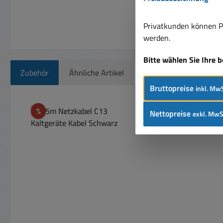
Privatkunden können Pr
werden.
Bitte wählen Sie Ihre 
Zubehör
Ähnliche Artikel
Bruttopreise
inkl. MwS
Produktgalerie überspringen
Rabatt
%
Nettopreise
exkl. MwS