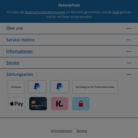
*
Datenschutz
Ich habe die
Datenschutzbestimmungen
zur Kenntnis genommen und die
AGB
gelesen
und bin mit ihnen einverstanden.
Über uns
Service-Hotline
Informationen
Service
Zahlungsarten
Vorkasse
Rechnung nur für Firmen Kommunen
PayPal
Später Bezahlen über PayPal
Apple Pay über Mollie Zahlungssystem
Kreditkarte über Mollie Zahlungssystem
Klarna über Mollie Zahlungssystem
paysafecard über Mollie Zahlun
Informationen
Service