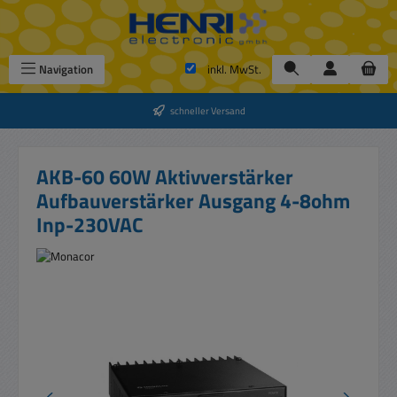
Zum Hauptinhalt springen
Navigation
inkl. MwSt.
schneller Versand
AKB-60 60W Aktivverstärker
Aufbauverstärker Ausgang 4-8ohm
Inp-230VAC
Bildergalerie überspringen