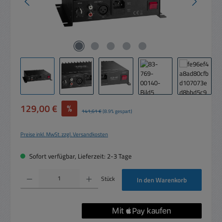
Verkaufspreis:
129,00 €
%
Regulärer Preis:
141,61 €
(8.9% gespart)
Preise inkl. MwSt. zzgl. Versandkosten
Sofort verfügbar, Lieferzeit: 2-3 Tage
Produkt Anzahl: Gib den gewünschten Wert ein oder benutze die Schaltflächen um die 
Stück
In den Warenkorb