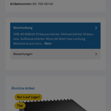
Artikelnummer:
83-769-00140
Beschreibung
AKB-60 60Watt Einbauverstärker Aktivverstärker Einbau-
bzw. Aufbauverstärker Mono 60 Watt max Leistung.
Bestehend aus Vorv…
Mehr
Bewertungen
Produktgalerie überspringen
Ähnliche Artikel
Nur 4 auf Lager!
Tipp