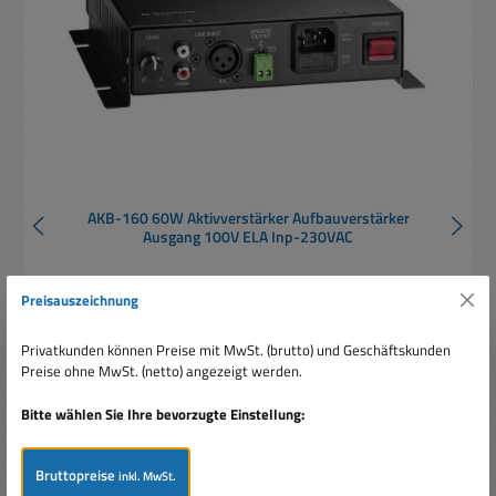
AKB-160 60W Aktivverstärker Aufbauverstärker
Ausgang 100V ELA Inp-230VAC
Preisauszeichnung
Privatkunden können Preise mit MwSt. (brutto) und Geschäftskunden
Preise ohne MwSt. (netto) angezeigt werden.
Regulärer Preis:
209,00 €
Bitte wählen Sie Ihre bevorzugte Einstellung:
Preise inkl. MwSt. zzgl. Versandkosten
Bruttopreise
inkl. MwSt.
In den Warenkorb