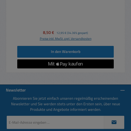
Verkaufspreis:
8,50 €
Regulärer Preis:
12,95 €
(34.36% gespart)
Preise inkl. MwSt. zzgl. Versandkosten
In den Warenkorb
Newsletter
Abonnieren Sie jetzt einfach unseren regelmäßig erscheinenden
Newsletter und Sie werden stets unter den Ersten sein, über neue
Produkte und Angebote informiert werden.
E-
Mail-
Adresse