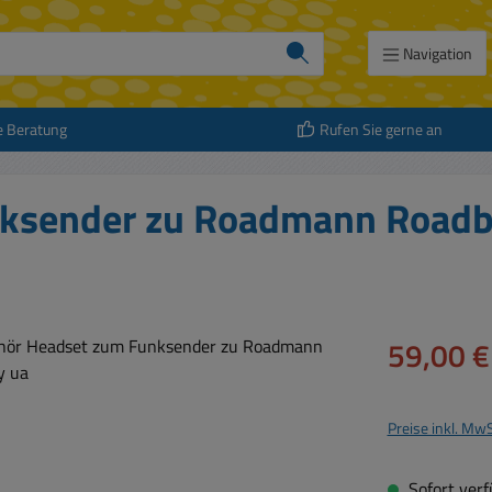
Navigation
e Beratung
Rufen Sie gerne an
nksender zu Roadmann Roadb
Verkaufspreis:
59,00 €
Preise inkl. Mw
Sofort verfü