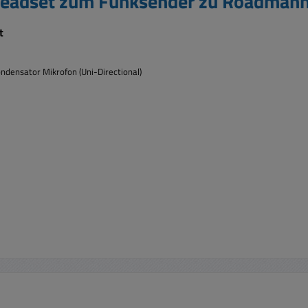
Headset zum Funksender zu Roadman
t
ndensator Mikrofon (Uni-Directional)