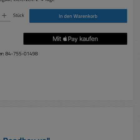
 Gib den gewünschten Wert ein oder benutze die Schaltflächen um die Anzahl 
Stück
In den Warenkorb
er:
84-755-01498