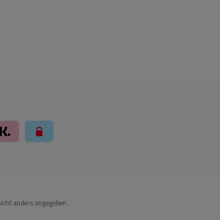
llie Zahlungssystem
rte über Mollie Zahlungssystem
Klarna über Mollie Zahlungssystem
paysafecard über Mollie Zahlungssystem
icht anders angegeben.