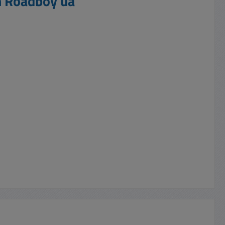
n Roadboy ua"